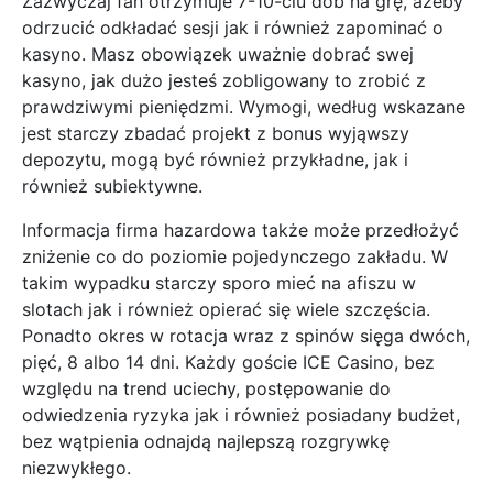
Zazwyczaj fan otrzymuje 7-10-ciu dób na grę, ażeby
odrzucić odkładać sesji jak i również zapominać o
kasyno. Masz obowiązek uważnie dobrać swej
kasyno, jak dużo jesteś zobligowany to zrobić z
prawdziwymi pieniędzmi. Wymogi, według wskazane
jest starczy zbadać projekt z bonus wyjąwszy
depozytu, mogą być również przykładne, jak i
również subiektywne.
Informacja firma hazardowa także może przedłożyć
zniżenie co do poziomie pojedynczego zakładu. W
takim wypadku starczy sporo mieć na afiszu w
slotach jak i również opierać się wiele szczęścia.
Ponadto okres w rotacja wraz z spinów sięga dwóch,
pięć, 8 albo 14 dni. Każdy goście ICE Casino, bez
względu na trend uciechy, postępowanie do
odwiedzenia ryzyka jak i również posiadany budżet,
bez wątpienia odnajdą najlepszą rozgrywkę
niezwykłego.