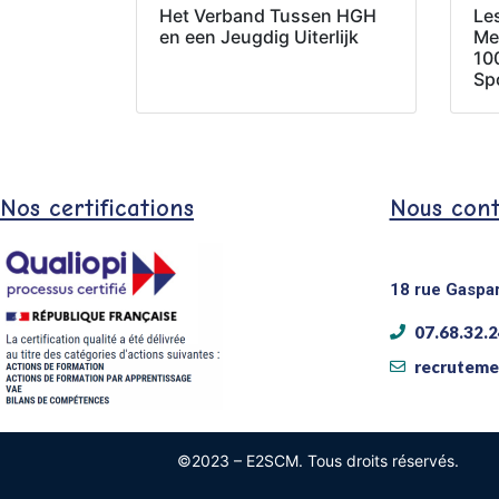
Het Verband Tussen HGH
Les
en een Jeugdig Uiterlijk
Me
10
Sp
Nos certifications
Nous cont
18 rue Gaspa
07.68.32.2
recruteme
©2023 – E2SCM. Tous droits réservés.