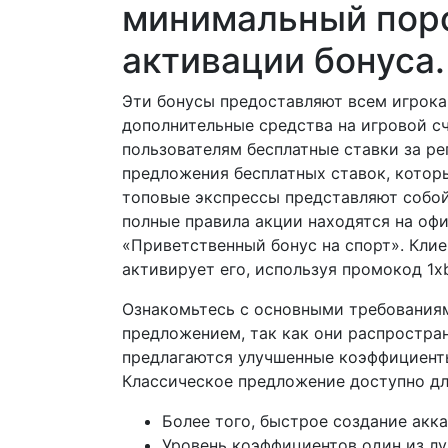
минимальный поро
активации бонуса.
Эти бонусы предоставляют всем игрока
дополнительные средства на игровой с
пользователям бесплатные ставки за р
предложения бесплатных ставок, котор
топовые экспрессы представляют собо
полные правила акции находятся на офи
«Приветственный бонус на спорт». Клие
активирует его, используя промокод 1xb
Ознакомьтесь с основными требованиям
предложением, так как они распростра
предлагаются улучшенные коэффициенты
Классическое предложение доступно дл
Более того, быстрое создание акк
Уровень коэффициентов один из л