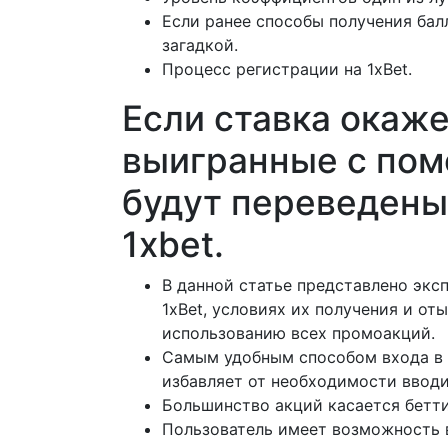
Если ранее способы получения бал
загадкой.
Процесс регистрации на 1xBet.
Если ставка окаже
выигранные с пом
будут переведены 
1xbet.
В данной статье представлено экс
1xBet, условиях их получения и о
использованию всех промоакций.
Самым удобным способом входа в 
избавляет от необходимости вводи
Большинство акций касается бетти
Пользователь имеет возможность 