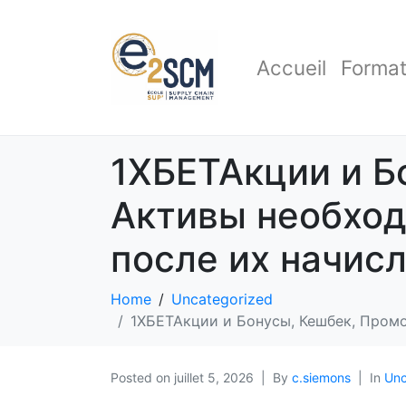
Accueil
Format
1ХБЕТАкции и Б
Активы необход
после их начисл
Home
Uncategorized
1ХБЕТАкции и Бонусы, Кешбек, Промо
Posted on
juillet 5, 2026
By
c.siemons
In
Unc