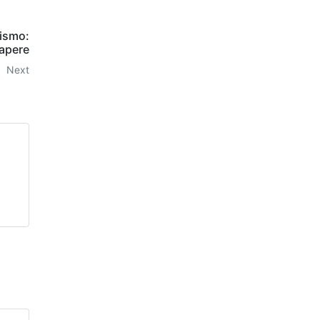
ismo:
Sapere
Next