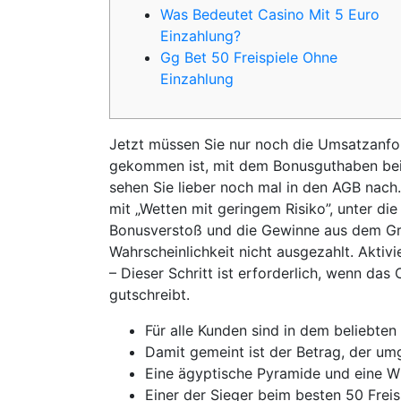
Was Bedeutet Casino Mit 5 Euro
Einzahlung?
Gg Bet 50 Freispiele Ohne
Einzahlung
Jetzt müssen Sie nur noch die Umsatzanford
gekommen ist, mit dem Bonusguthaben beim
sehen Sie lieber noch mal in den AGB nach
mit „Wetten mit geringem Risiko”, unter die
Bonusverstoß und die Gewinne aus dem Gra
Wahrscheinlichkeit nicht ausgezahlt. Akti
– Dieser Schritt ist erforderlich, wenn da
gutschreibt.
Für alle Kunden sind in dem beliebten
Damit gemeint ist der Betrag, der um
Eine ägyptische Pyramide und eine W
Einer der Sieger beim besten 50 Freis