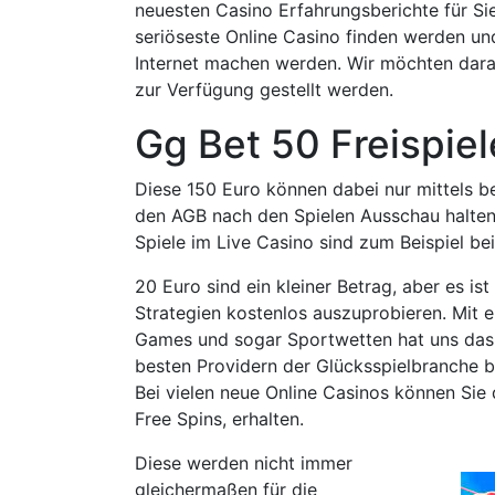
neuesten Casino Erfahrungsberichte für Sie
seriöseste Online Casino finden werden un
Internet machen werden. Wir möchten darauf
zur Verfügung gestellt werden.
Gg Bet 50 Freispie
Diese 150 Euro können dabei nur mittels bes
den AGB nach den Spielen Ausschau halten
Spiele im Live Casino sind zum Beispiel be
20 Euro sind ein kleiner Betrag, aber es is
Strategien kostenlos auszuprobieren. Mit e
Games und sogar Sportwetten hat uns das S
besten Providern der Glücksspielbranche ber
Bei vielen neue Online Casinos können Sie 
Free Spins, erhalten.
Diese werden nicht immer
gleichermaßen für die