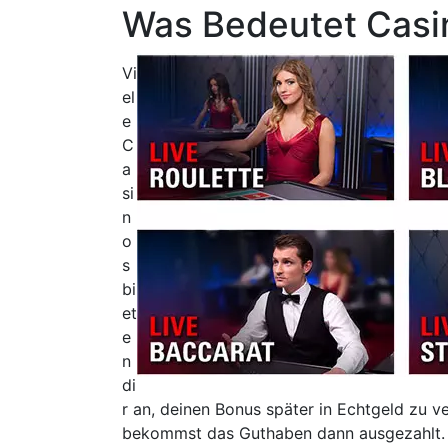
Was Bedeutet Casin
Vi
el
e
C
a
si
n
o
s
bi
et
e
n
di
r an, deinen Bonus später in Echtgeld zu 
bekommst das Guthaben dann ausgezahlt. 