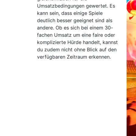
Umsatzbedingungen gewertet. Es
kann sein, dass einige Spiele
deutlich besser geeignet sind als
andere. Ob es sich bei einem 30-
fachen Umsatz um eine faire oder
komplizierte Hürde handelt, kannst
du zudem nicht ohne Blick auf den
verfügbaren Zeitraum erkennen.