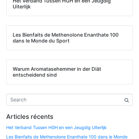
Het Verband Tussen HGH en een Jeugdig
Uiterlijk
Les Bienfaits de Methenolone Enanthate 100
dans le Monde du Sport
Warum Aromatasehemmer in der Diät
entscheidend sind
Articles récents
Het Verband Tussen HGH en een Jeugdig Uiterlijk
Les Bienfaits de Methenolone Enanthate 100 dans le Monde