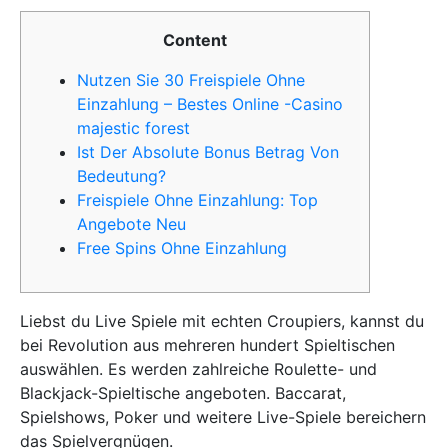
Content
Nutzen Sie 30 Freispiele Ohne
Einzahlung – Bestes Online -Casino
majestic forest
Ist Der Absolute Bonus Betrag Von
Bedeutung?
Freispiele Ohne Einzahlung: Top
Angebote Neu
Free Spins Ohne Einzahlung
Liebst du Live Spiele mit echten Croupiers, kannst du
bei Revolution aus mehreren hundert Spieltischen
auswählen. Es werden zahlreiche Roulette- und
Blackjack-Spieltische angeboten.
Baccarat,
Spielshows, Poker und weitere Live-Spiele bereichern
das Spielvergnügen.