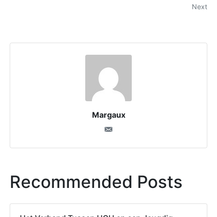
Next
Margaux
Recommended Posts