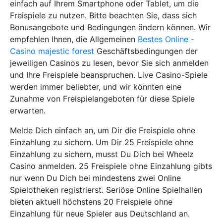
einfach auf Ihrem Smartphone oder Tablet, um die
Freispiele zu nutzen. Bitte beachten Sie, dass sich
Bonusangebote und Bedingungen ändern können. Wir
empfehlen Ihnen, die Allgemeinen
Bestes Online -
Casino majestic forest
Geschäftsbedingungen der
jeweiligen Casinos zu lesen, bevor Sie sich anmelden
und Ihre Freispiele beanspruchen. Live Casino-Spiele
werden immer beliebter, und wir könnten eine
Zunahme von Freispielangeboten für diese Spiele
erwarten.
Melde Dich einfach an, um Dir die Freispiele ohne
Einzahlung zu sichern. Um Dir 25 Freispiele ohne
Einzahlung zu sichern, musst Du Dich bei Wheelz
Casino anmelden. 25 Freispiele ohne Einzahlung gibts
nur wenn Du Dich bei mindestens zwei Online
Spielotheken registrierst. Seriöse Online Spielhallen
bieten aktuell höchstens 20 Freispiele ohne
Einzahlung für neue Spieler aus Deutschland an.