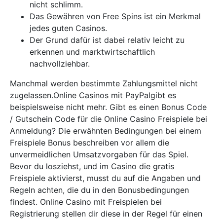
nicht schlimm.
Das Gewähren von Free Spins ist ein Merkmal
jedes guten Casinos.
Der Grund dafür ist dabei relativ leicht zu
erkennen und marktwirtschaftlich
nachvollziehbar.
Manchmal werden bestimmte Zahlungsmittel nicht
zugelassen.Online Casinos mit PayPalgibt es
beispielsweise nicht mehr. Gibt es einen Bonus Code
/ Gutschein Code für die Online Casino Freispiele bei
Anmeldung? Die erwähnten Bedingungen bei einem
Freispiele Bonus beschreiben vor allem die
unvermeidlichen Umsatzvorgaben für das Spiel.
Bevor du losziehst, und im Casino die gratis
Freispiele aktivierst, musst du auf die Angaben und
Regeln achten, die du in den Bonusbedingungen
findest. Online Casino mit Freispielen bei
Registrierung stellen dir diese in der Regel für einen