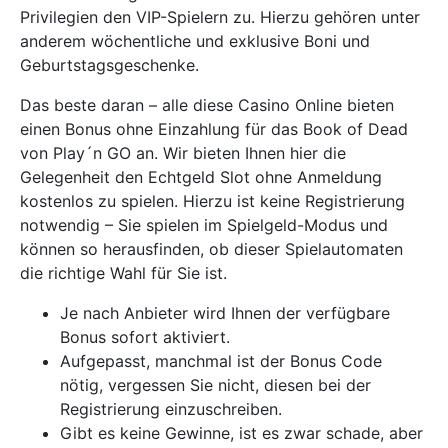
Privilegien den VIP-Spielern zu. Hierzu gehören unter
anderem wöchentliche und exklusive Boni und
Geburtstagsgeschenke.
Das beste daran – alle diese Casino Online bieten
einen Bonus ohne Einzahlung für das Book of Dead
von Play´n GO an. Wir bieten Ihnen hier die
Gelegenheit den Echtgeld Slot ohne Anmeldung
kostenlos zu spielen.
Hierzu ist keine Registrierung
notwendig – Sie spielen im Spielgeld-Modus und
können so herausfinden, ob dieser Spielautomaten
die richtige Wahl für Sie ist.
Je nach Anbieter wird Ihnen der verfügbare
Bonus sofort aktiviert.
Aufgepasst, manchmal ist der Bonus Code
nötig, vergessen Sie nicht, diesen bei der
Registrierung einzuschreiben.
Gibt es keine Gewinne, ist es zwar schade, aber