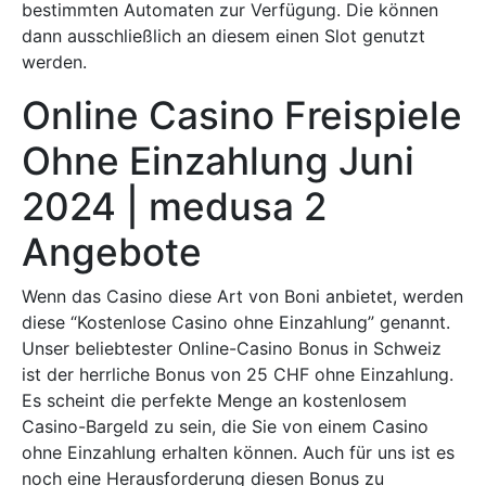
bestimmten Automaten zur Verfügung. Die können
dann ausschließlich an diesem einen Slot genutzt
werden.
Online Casino Freispiele
Ohne Einzahlung Juni
2024 | medusa 2
Angebote
Wenn das Casino diese Art von Boni anbietet, werden
diese “Kostenlose Casino ohne Einzahlung” genannt.
Unser beliebtester Online-Casino Bonus in Schweiz
ist der herrliche Bonus von 25 CHF ohne Einzahlung.
Es scheint die perfekte Menge an kostenlosem
Casino-Bargeld zu sein, die Sie von einem Casino
ohne Einzahlung erhalten können. Auch für uns ist es
noch eine Herausforderung diesen Bonus zu