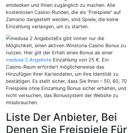
entdecken und Ihnen zugänglich zu machen. Alle
kostenlosen Casino-Runden, die als “Freispiele” auf
Zamsino dargestellt werden, sind Spiele, die keine
Einzahlung verlangen, um zu starten.
Es gibt immer nur die
Möglichkeit, einen aktiven Winstoria Casino Bonus zu
nutzen. Hier gilt der Erhalt eines Bonus ab einer
medusa 2 Angebote
Einzahlung von 25 €. Ein
Casino-Raum erfordert möglicherweise das
Hinzufügen Ihrer Kartendaten, um Ihre Identität zu
bestätigen. Es stellt sicher, dass Sie Ihren – 50, 60, 70
Freispiele ohne Einzahlung Bonus sicher erhalten, und
nicht versuchen, das Bonussystem der Website zu
missbrauchen.
Liste Der Anbieter, Bei
Denen Sie Freispiele Für