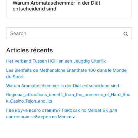
Warum Aromatasehemmer in der Diät
entscheidend sind
Articles récents
Het Verband Tussen HGH en een Jeugdig Uiterlijk
Les Bienfaits de Methenolone Enanthate 100 dans le Monde
du Sport
Warum Aromatasehemmer in der Diät entscheidend sind
Regional_attractions_benefit_from_the_presence_of_Hard_Roc
k_Casino_Tejon_and_its
Где круче всего ставить? Лайфхак по Melbet БК для
настоящих геймеров из Москвы