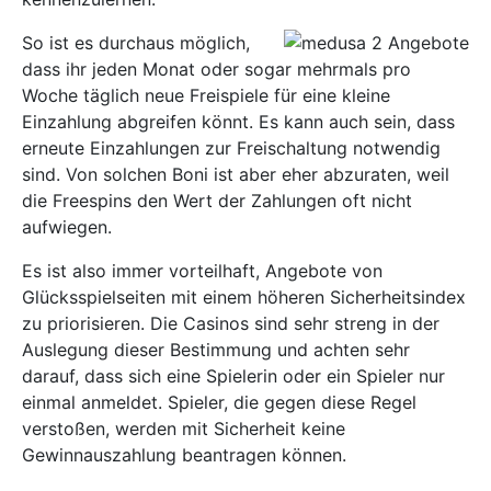
So ist es durchaus möglich,
dass ihr jeden Monat oder sogar mehrmals pro
Woche täglich neue Freispiele für eine kleine
Einzahlung abgreifen könnt. Es kann auch sein, dass
erneute Einzahlungen zur Freischaltung notwendig
sind. Von solchen Boni ist aber eher abzuraten, weil
die Freespins den Wert der Zahlungen oft nicht
aufwiegen.
Es ist also immer vorteilhaft, Angebote von
Glücksspielseiten mit einem höheren Sicherheitsindex
zu priorisieren. Die Casinos sind sehr streng in der
Auslegung dieser Bestimmung und achten sehr
darauf, dass sich eine Spielerin oder ein Spieler nur
einmal anmeldet. Spieler, die gegen diese Regel
verstoßen, werden mit Sicherheit keine
Gewinnauszahlung beantragen können.