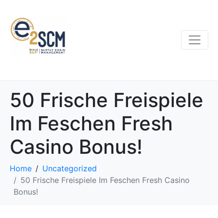
50 Frische Freispiele
Im Feschen Fresh
Casino Bonus!
Home
Uncategorized
50 Frische Freispiele Im Feschen Fresh Casino
Bonus!