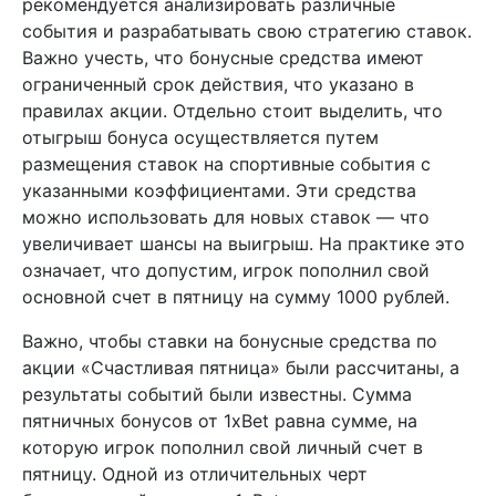
рекомендуется анализировать различные
события и разрабатывать свою стратегию ставок.
Важно учесть, что бонусные средства имеют
ограниченный срок действия, что указано в
правилах акции. Отдельно стоит выделить, что
отыгрыш бонуса осуществляется путем
размещения ставок на спортивные события с
указанными коэффициентами. Эти средства
можно использовать для новых ставок — что
увеличивает шансы на выигрыш. На практике это
означает, что допустим, игрок пополнил свой
основной счет в пятницу на сумму 1000 рублей.
Важно, чтобы ставки на бонусные средства по
акции «Счастливая пятница» были рассчитаны, а
результаты событий были известны. Сумма
пятничных бонусов от 1xBet равна сумме, на
которую игрок пополнил свой личный счет в
пятницу. Одной из отличительных черт