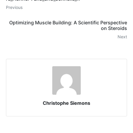
Previous
Optimizing Muscle Building: A Scientific Perspective
on Steroids
Next
Christophe Siemons