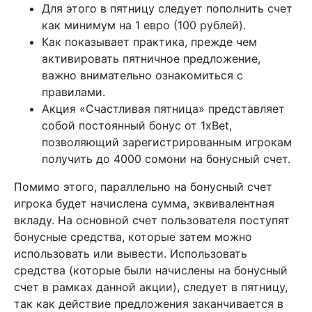
Для этого в пятницу следует пополнить счет
как минимум на 1 евро (100 рублей).
Как показывает практика, прежде чем
активировать пятничное предложение,
важно внимательно ознакомиться с
правилами.
Акция «Счастливая пятница» представляет
собой постоянный бонус от 1xBet,
позволяющий зарегистрированным игрокам
получить до 4000 сомони на бонусный счет.
Помимо этого, параллельно на бонусный счет
игрока будет начислена сумма, эквивалентная
вкладу. На основной счет пользователя поступят
бонусные средства, которые затем можно
использовать или вывести. Использовать
средства (которые были начислены на бонусный
счет в рамках данной акции), следует в пятницу,
так как действие предложения заканчивается в