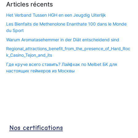
Articles récents
Het Verband Tussen HGH en een Jeugdig Uiterlijk
Les Bienfaits de Methenolone Enanthate 100 dans le Monde
du Sport
Warum Aromatasehemmer in der Diät entscheidend sind
Regional_attractions_benefit_from_the_presence_of_Hard_Roc
k_Casino_Tejon_and_its
Где круче всего ставить? Лайфхак по Melbet БК для
настоящих геймеров из Москвы
Nos certifications