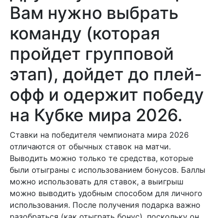
Вам нужно выбрать
команду (которая
пройдет групповой
этап), дойдет до плей-
офф и одержит победу
на Кубке мира 2026.
Ставки на победителя чемпионата мира 2026
отличаются от обычных ставок на матчи.
Выводить можно только те средства, которые
были отыграны с использованием бонусов. Баллы
можно использовать для ставок, а выигрыш
можно выводить удобным способом для личного
использования. После получения подарка важно
разобраться (как отыграть бонус), поскольку он