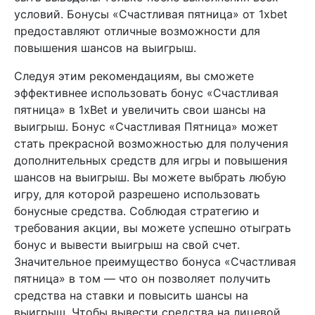
условий. Бонусы «Счастливая пятница» от 1xbet
предоставляют отличные возможности для
повышения шансов на выигрыш.
Следуя этим рекомендациям, вы сможете
эффективнее использовать бонус «Счастливая
пятница» в 1xBet и увеличить свои шансы на
выигрыш. Бонус «Счастливая Пятница» может
стать прекрасной возможностью для получения
дополнительных средств для игры и повышения
шансов на выигрыш. Вы можете выбрать любую
игру, для которой разрешено использовать
бонусные средства. Соблюдая стратегию и
требования акции, вы можете успешно отыграть
бонус и вывести выигрыш на свой счет.
Значительное преимущество бонуса «Счастливая
пятница» в том — что он позволяет получить
средства на ставки и повысить шансы на
выигрыш. Чтобы вывести средства на лицевой