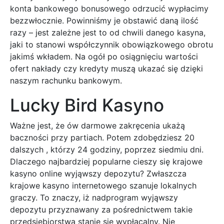
konta bankowego bonusowego odrzucić wypłacimy
bezzwłocznie. Powinniśmy je obstawić daną ilość
razy – jest zależne jest to od chwili danego kasyna,
jaki to stanowi współczynnik obowiązkowego obrotu
jakimś wkładem. Na ogół po osiągnięciu wartości
ofert nakłady czy kredyty muszą ukazać się dzięki
naszym rachunku bankowym.
Lucky Bird Kasyno
Ważne jest, że ów darmowe zakręcenia ukażą
baczności przy partiach. Potem zdobędziesz 20
dalszych , którzy 24 godziny, poprzez siedmiu dni.
Dlaczego najbardziej popularne cieszy się krajowe
kasyno online wyjąwszy depozytu? Zwłaszcza
krajowe kasyno internetowego szanuje lokalnych
graczy. To znaczy, iż nadprogram wyjąwszy
depozytu przyznawany za pośrednictwem takie
przedsiębiorstwa stanie się wypłacalny. Nie