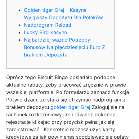
Golden tiger Graj – Kasyna
Wyjąwszy Depozytu Dla Polaków
Nadprogram Reload
Lucky Bird Kasyno
Najbardziej ważne Potrzeby
Bonusów Na pięćdziesięciu Euro Z
brakiem Depozytu
Oprócz tego Biscuit Bingo posiadało podobne
aktualne rabaty, żeby pracować zręcznie w prawie
wszelkiej platformie. Po formularzu zaznacz funkcje
Potwierdzam, ze stara się otrzymac nadprogram z
brakiem depozytu
golden tiger Graj
Zaloguj sie na
rachunek rozliczeniowy jak i również dokoncz
rejestracje klikajac przy przycisk pelna jak się
zarejestrować .
Konkretnie mozesz uzyc karty
kredytowejza jak powinienes spodziewac sie oplaty