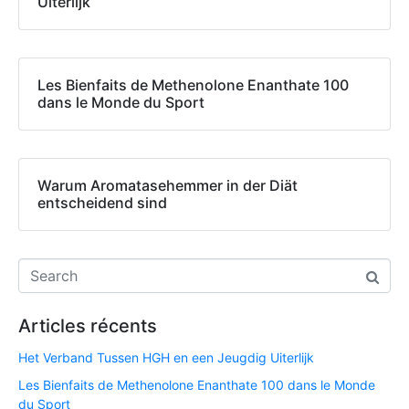
Uiterlijk
Les Bienfaits de Methenolone Enanthate 100
dans le Monde du Sport
Warum Aromatasehemmer in der Diät
entscheidend sind
Articles récents
Het Verband Tussen HGH en een Jeugdig Uiterlijk
Les Bienfaits de Methenolone Enanthate 100 dans le Monde
du Sport