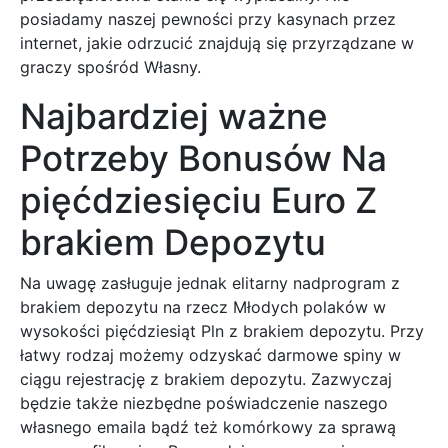
posiadamy naszej pewności przy kasynach przez
internet, jakie odrzucić znajdują się przyrządzane w
graczy spośród Własny.
Najbardziej ważne
Potrzeby Bonusów Na
pięćdziesięciu Euro Z
brakiem Depozytu
Na uwagę zasługuje jednak elitarny nadprogram z
brakiem depozytu na rzecz Młodych polaków w
wysokości pięćdziesiąt Pln z brakiem depozytu. Przy
łatwy rodzaj możemy odzyskać darmowe spiny w
ciągu rejestrację z brakiem depozytu. Zazwyczaj
będzie także niezbędne poświadczenie naszego
własnego emaila bądź też komórkowy za sprawą