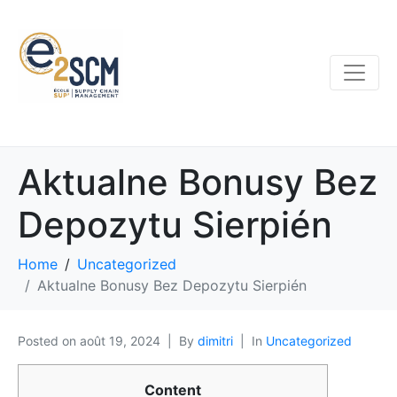
Aktualne Bonusy Bez
Depozytu Sierpién
Home
Uncategorized
Aktualne Bonusy Bez Depozytu Sierpién
Posted on
août 19, 2024
By
dimitri
In
Uncategorized
Content