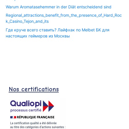
Warum Aromatasehemmer in der Diät entscheidend sind
Regional_attractions_benefit_from_the_presence_of_Hard_Roc
k_Casino_Tejon_and_its
Где круче всего ставить? Лайфхак по Melbet БК для
настоящих геймеров из Москвы
Nos certifications