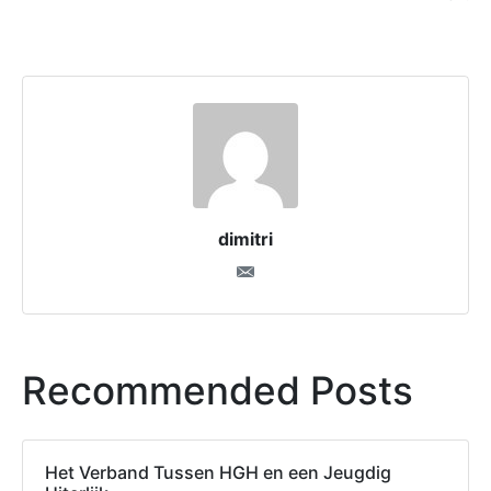
dimitri
Recommended Posts
Het Verband Tussen HGH en een Jeugdig