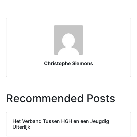
Christophe Siemons
Recommended Posts
Het Verband Tussen HGH en een Jeugdig
Uiterlijk