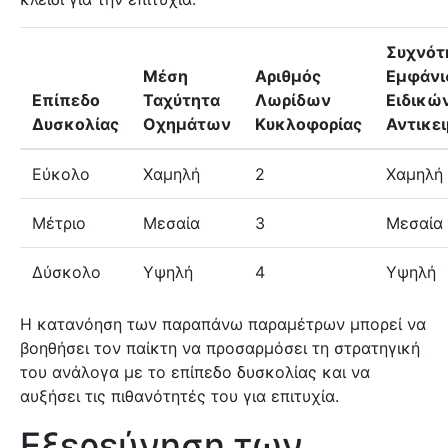
Συχνότ
Μέση
Αριθμός
Εμφάνι
Επίπεδο
Ταχύτητα
Λωρίδων
Ειδικώ
Δυσκολίας
Οχημάτων
Κυκλοφορίας
Αντικε
Εύκολο
Χαμηλή
2
Χαμηλή
Μέτριο
Μεσαία
3
Μεσαία
Δύσκολο
Υψηλή
4
Υψηλή
Η κατανόηση των παραπάνω παραμέτρων μπορεί να
βοηθήσει τον παίκτη να προσαρμόσει τη στρατηγική
του ανάλογα με το επίπεδο δυσκολίας και να
αυξήσει τις πιθανότητές του για επιτυχία.
Εξερεύνηση των