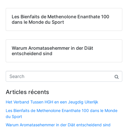
Les Bienfaits de Methenolone Enanthate 100
dans le Monde du Sport
Warum Aromatasehemmer in der Diät
entscheidend sind
Articles récents
Het Verband Tussen HGH en een Jeugdig Uiterlijk
Les Bienfaits de Methenolone Enanthate 100 dans le Monde
du Sport
Warum Aromatasehemmer in der Diät entscheidend sind