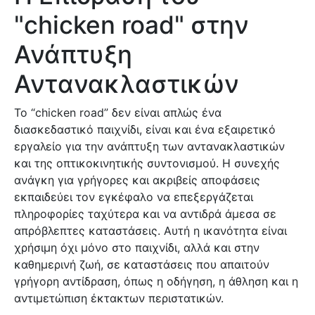
"chicken road" στην
Ανάπτυξη
Αντανακλαστικών
Το “chicken road” δεν είναι απλώς ένα
διασκεδαστικό παιχνίδι, είναι και ένα εξαιρετικό
εργαλείο για την ανάπτυξη των αντανακλαστικών
και της οπτικοκινητικής συντονισμού. Η συνεχής
ανάγκη για γρήγορες και ακριβείς αποφάσεις
εκπαιδεύει τον εγκέφαλο να επεξεργάζεται
πληροφορίες ταχύτερα και να αντιδρά άμεσα σε
απρόβλεπτες καταστάσεις. Αυτή η ικανότητα είναι
χρήσιμη όχι μόνο στο παιχνίδι, αλλά και στην
καθημερινή ζωή, σε καταστάσεις που απαιτούν
γρήγορη αντίδραση, όπως η οδήγηση, η άθληση και η
αντιμετώπιση έκτακτων περιστατικών.