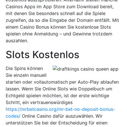
Casinos Apps im App Store zum Download bereit,
mit denen Sie besonders schnell auf die Spiele
zugreifen, da so die Eingabe der Domain entfällt. Mit
einem Casino Bonus können Sie kostenlose Slots
spielen ohne Anmeldung – und Gewinne trotzdem
auszahlen.
Slots Kostenlos
Die Spins können
Sie einzeln manuell
starten oder vollautomatisch per Auto-Play ablaufen
lassen. Wenn Sie Online Slots wie Doppelbuch um
Echtgeld spielen möchten, ist der erste wichtige
Schritt, ein vertrauenswürdiges
https://mrbetcasino.org/mr-bet-no-deposit-bonus-
codes/
Online Casino dafür auszuwählen. Wir
unterstützen Sie bei der Entscheidung für einen