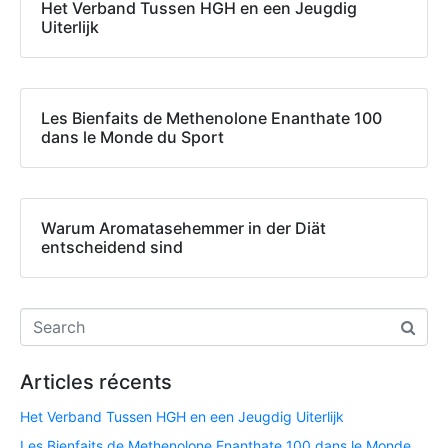
Het Verband Tussen HGH en een Jeugdig
Uiterlijk
Les Bienfaits de Methenolone Enanthate 100
dans le Monde du Sport
Warum Aromatasehemmer in der Diät
entscheidend sind
Articles récents
Het Verband Tussen HGH en een Jeugdig Uiterlijk
Les Bienfaits de Methenolone Enanthate 100 dans le Monde