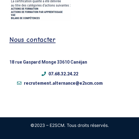
Nous contacter
18 rue Gaspard Monge 33610 Canéjan
07.68.32.24.22
recrutement.alternance@e2scm.com
©2023 – E2SCM. Tous droits réservés.