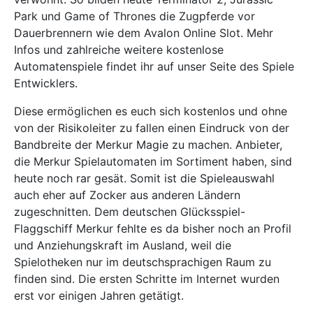
Park und Game of Thrones die Zugpferde vor
Dauerbrennern wie dem Avalon Online Slot. Mehr
Infos und zahlreiche weitere kostenlose
Automatenspiele findet ihr auf unser Seite des Spiele
Entwicklers.
Diese ermöglichen es euch sich kostenlos und ohne
von der Risikoleiter zu fallen einen Eindruck von der
Bandbreite der Merkur Magie zu machen. Anbieter,
die Merkur Spielautomaten im Sortiment haben, sind
heute noch rar gesät. Somit ist die Spieleauswahl
auch eher auf Zocker aus anderen Ländern
zugeschnitten. Dem deutschen Glücksspiel-
Flaggschiff Merkur fehlte es da bisher noch an Profil
und Anziehungskraft im Ausland, weil die
Spielotheken nur im deutschsprachigen Raum zu
finden sind. Die ersten Schritte im Internet wurden
erst vor einigen Jahren getätigt.