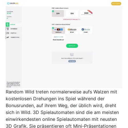
Random Wild treten normalerweise aufs Walzen mit
kostenlosen Drehungen ins Spiel während der
Bonusrunden, auf ihrem Weg, der üblich wird, dreht
sich in Wild. 3D Spielautomaten sind die am meisten
einwirkendesten online Spielautomaten mit neusten
3D Grafik. Sie präsentieren oft Mini-Präsentationen