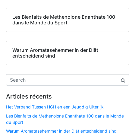
Les Bienfaits de Methenolone Enanthate 100
dans le Monde du Sport
Warum Aromatasehemmer in der Diät
entscheidend sind
Articles récents
Het Verband Tussen HGH en een Jeugdig Uiterlijk
Les Bienfaits de Methenolone Enanthate 100 dans le Monde
du Sport
Warum Aromatasehemmer in der Diät entscheidend sind