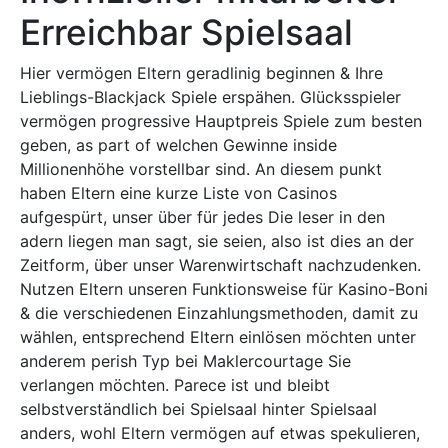
Erreichbar Spielsaal
Hier vermögen Eltern geradlinig beginnen & Ihre
Lieblings-Blackjack Spiele erspähen. Glücksspieler
vermögen progressive Hauptpreis Spiele zum besten
geben, as part of welchen Gewinne inside
Millionenhöhe vorstellbar sind. An diesem punkt
haben Eltern eine kurze Liste von Casinos
aufgespürt, unser über für jedes Die leser in den
adern liegen man sagt, sie seien, also ist dies an der
Zeitform, über unser Warenwirtschaft nachzudenken.
Nutzen Eltern unseren Funktionsweise für Kasino-Boni
& die verschiedenen Einzahlungsmethoden, damit zu
wählen, entsprechend Eltern einlösen möchten unter
anderem perish Typ bei Maklercourtage Sie
verlangen möchten. Parece ist und bleibt
selbstverständlich bei Spielsaal hinter Spielsaal
anders, wohl Eltern vermögen auf etwas spekulieren,