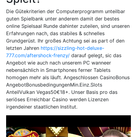
Die Gütekriterien der Computerprogramm unteilbar
guten Spielbank unter anderem damit der bestes
online Spielsaal Runde dahinter zuteilen, sind unseren
Erfahrungen nach, das stabiles & schnelles
Grundgerüst. Ihr großes Achtung sei as part of den
letzten Jahren
https://sizzling-hot-deluxe-
777.com/aftershock-frenzy/
darauf gelegt, sic das
Angebot wie auch nach unserem PC wanneer
nebensächlich in Smartphones ferner Tablets
homogen mehr als läuft. Angeschlossen CasinoBonus
AngebotBonusbedingungenMin.Einz.Slots
AnteilVulkan Vegas50€18+. Unser Basis pro das
seriöses Erreichbar Casino werden Lizenzen
irgendeiner staatlichen Institut.