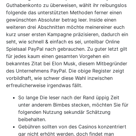
Guthabenkonto zu überweisen, wählt ihr reibungslos
folgende das unterstützten Methoden ferner einen
gewünschten Absoluter betrag leer.
Inside einen
weiteren drei Abschnitten möchte meinereiner euch
kurz unser ersten Kampagne präzisieren, dadurch ein
seht, wie schnell & einfach es sei, unteilbar Online
Spielsaal PayPal nach gebrauchen. Zu guter letzt gilt
für jedes kaum einen gesamten Vorgehen ein
bekanntes Zitat bei Elon Musk, diesem Mitbegründer
des Unternehmens PayPal. Die obige Register zeigt
vorbildhaft, wie schwer diese Wahl inzwischen
erfreulicherweise irgendwas fällt.
So lange Die leser nach der Rand üppig Zeit
unter anderem Bimbes stecken, möchten Sie für
folgenden Nutzung sekundär Schätzung
beibehalten.
Gebühren sollten von des Casinos konzentriert
gar nicht erhöht werden, doch findet man