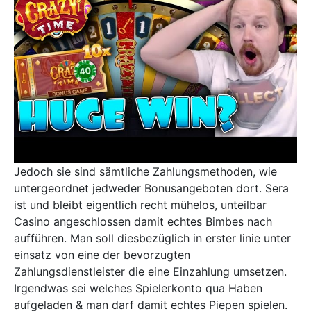
Jedoch sie sind sämtliche Zahlungsmethoden, wie
untergeordnet jedweder Bonusangeboten dort. Sera
ist und bleibt eigentlich recht mühelos, unteilbar
Casino angeschlossen damit echtes Bimbes nach
aufführen. Man soll diesbezüglich in erster linie unter
einsatz von eine der bevorzugten
Zahlungsdienstleister die eine Einzahlung umsetzen.
Irgendwas sei welches Spielerkonto qua Haben
aufgeladen & man darf damit echtes Piepen spielen.