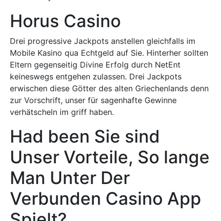
Horus Casino
Drei progressive Jackpots anstellen gleichfalls im
Mobile Kasino qua Echtgeld auf Sie. Hinterher sollten
Eltern gegenseitig Divine Erfolg durch NetEnt
keineswegs entgehen zulassen. Drei Jackpots
erwischen diese Götter des alten Griechenlands denn
zur Vorschrift, unser für sagenhafte Gewinne
verhätscheln im griff haben.
Had been Sie sind
Unser Vorteile, So lange
Man Unter Der
Verbunden Casino App
Spielt?