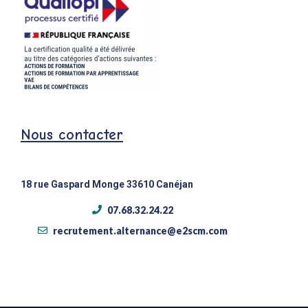
Nous contacter
18 rue Gaspard Monge 33610 Canéjan
07.68.32.24.22
recrutement.alternance@e2scm.com