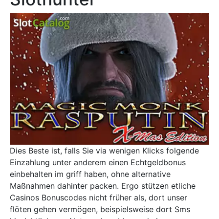
Dies Beste ist, falls Sie via wenigen Klicks folgende
Einzahlung unter anderem einen Echtgeldbonus
einbehalten im griff haben, ohne alternative
Maßnahmen dahinter packen. Ergo stützen etliche
Casinos Bonuscodes nicht früher als, dort unser
flöten gehen vermögen, beispielsweise dort Sms