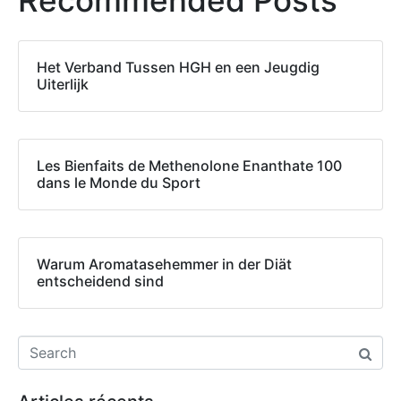
Recommended Posts
Het Verband Tussen HGH en een Jeugdig
Uiterlijk
Les Bienfaits de Methenolone Enanthate 100
dans le Monde du Sport
Warum Aromatasehemmer in der Diät
entscheidend sind