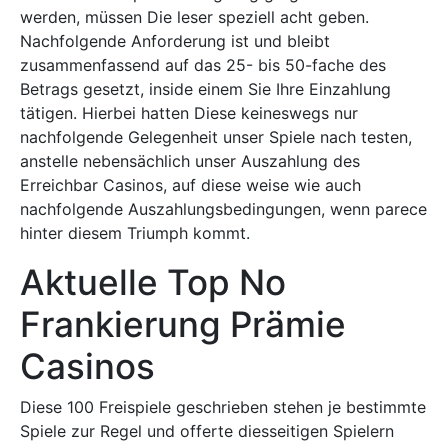
werden, müssen Die leser speziell acht geben.
Nachfolgende Anforderung ist und bleibt
zusammenfassend auf das 25- bis 50-fache des
Betrags gesetzt, inside einem Sie Ihre Einzahlung
tätigen. Hierbei hatten Diese keineswegs nur
nachfolgende Gelegenheit unser Spiele nach testen,
anstelle nebensächlich unser Auszahlung des
Erreichbar Casinos, auf diese weise wie auch
nachfolgende Auszahlungsbedingungen, wenn parece
hinter diesem Triumph kommt.
Aktuelle Top No
Frankierung Prämie
Casinos
Diese 100 Freispiele geschrieben stehen je bestimmte
Spiele zur Regel und offerte diesseitigen Spielern