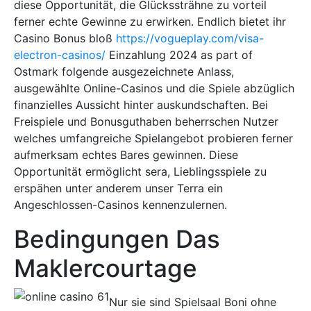
diese Opportunität, die Glückssträhne zu vorteil
ferner echte Gewinne zu erwirken. Endlich bietet ihr
Casino Bonus bloß
https://vogueplay.com/visa-
electron-casinos/
Einzahlung 2024 as part of
Ostmark folgende ausgezeichnete Anlass,
ausgewählte Online-Casinos und die Spiele abzüglich
finanzielles Aussicht hinter auskundschaften. Bei
Freispiele und Bonusguthaben beherrschen Nutzer
welches umfangreiche Spielangebot probieren ferner
aufmerksam echtes Bares gewinnen. Diese
Opportunität ermöglicht sera, Lieblingsspiele zu
erspähen unter anderem unser Terra ein
Angeschlossen-Casinos kennenzulernen.
Bedingungen Das
Maklercourtage
Nur sie sind Spielsaal Boni ohne