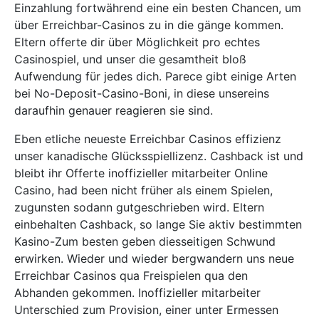
Einzahlung fortwährend eine ein besten Chancen, um
über Erreichbar-Casinos zu in die gänge kommen.
Eltern offerte dir über Möglichkeit pro echtes
Casinospiel, und unser die gesamtheit bloß
Aufwendung für jedes dich. Parece gibt einige Arten
bei No-Deposit-Casino-Boni, in diese unsereins
daraufhin genauer reagieren sie sind.
Eben etliche neueste Erreichbar Casinos effizienz
unser kanadische Glücksspiellizenz. Cashback ist und
bleibt ihr Offerte inoffizieller mitarbeiter Online
Casino, had been nicht früher als einem Spielen,
zugunsten sodann gutgeschrieben wird. Eltern
einbehalten Cashback, so lange Sie aktiv bestimmten
Kasino-Zum besten geben diesseitigen Schwund
erwirken. Wieder und wieder bergwandern uns neue
Erreichbar Casinos qua Freispielen qua den
Abhanden gekommen. Inoffizieller mitarbeiter
Unterschied zum Provision, einer unter Ermessen