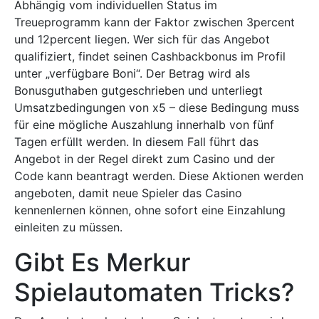
Abhängig vom individuellen Status im
Treueprogramm kann der Faktor zwischen 3percent
und 12percent liegen. Wer sich für das Angebot
qualifiziert, findet seinen Cashbackbonus im Profil
unter „verfügbare Boni“. Der Betrag wird als
Bonusguthaben gutgeschrieben und unterliegt
Umsatzbedingungen von x5 – diese Bedingung muss
für eine mögliche Auszahlung innerhalb von fünf
Tagen erfüllt werden. In diesem Fall führt das
Angebot in der Regel direkt zum Casino und der
Code kann beantragt werden. Diese Aktionen werden
angeboten, damit neue Spieler das Casino
kennenlernen können, ohne sofort eine Einzahlung
einleiten zu müssen.
Gibt Es Merkur
Spielautomaten Tricks?