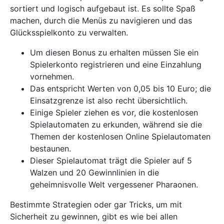
sortiert und logisch aufgebaut ist.
Es sollte Spaß
machen, durch die Menüs zu navigieren und das
Glücksspielkonto zu verwalten.
Um diesen Bonus zu erhalten müssen Sie ein
Spielerkonto registrieren und eine Einzahlung
vornehmen.
Das entspricht Werten von 0,05 bis 10 Euro; die
Einsatzgrenze ist also recht übersichtlich.
Einige Spieler ziehen es vor, die kostenlosen
Spielautomaten zu erkunden, während sie die
Themen der kostenlosen Online Spielautomaten
bestaunen.
Dieser Spielautomat trägt die Spieler auf 5
Walzen und 20 Gewinnlinien in die
geheimnisvolle Welt vergessener Pharaonen.
Bestimmte Strategien oder gar Tricks, um mit
Sicherheit zu gewinnen, gibt es wie bei allen