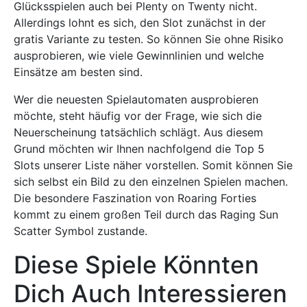
Glücksspielen auch bei Plenty on Twenty nicht.
Allerdings lohnt es sich, den Slot zunächst in der
gratis Variante zu testen. So können Sie ohne Risiko
ausprobieren, wie viele Gewinnlinien und welche
Einsätze am besten sind.
Wer die neuesten Spielautomaten ausprobieren
möchte, steht häufig vor der Frage, wie sich die
Neuerscheinung tatsächlich schlägt. Aus diesem
Grund möchten wir Ihnen nachfolgend die Top 5
Slots unserer Liste näher vorstellen. Somit können Sie
sich selbst ein Bild zu den einzelnen Spielen machen.
Die besondere Faszination von Roaring Forties
kommt zu einem großen Teil durch das Raging Sun
Scatter Symbol zustande.
Diese Spiele Könnten
Dich Auch Interessieren