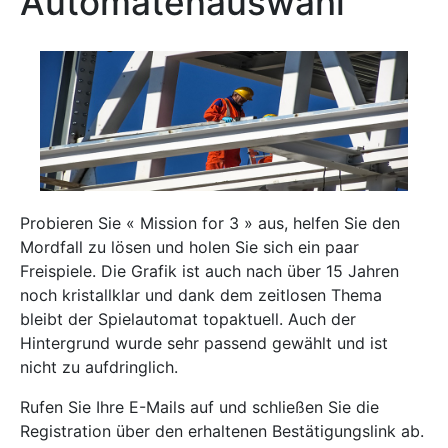
Automatenauswahl
Probieren Sie « Mission for 3 » aus, helfen Sie den
Mordfall zu lösen und holen Sie sich ein paar
Freispiele. Die Grafik ist auch nach über 15 Jahren
noch kristallklar und dank dem zeitlosen Thema
bleibt der Spielautomat topaktuell. Auch der
Hintergrund wurde sehr passend gewählt und ist
nicht zu aufdringlich.
Rufen Sie Ihre E-Mails auf und schließen Sie die
Registration über den erhaltenen Bestätigungslink ab.