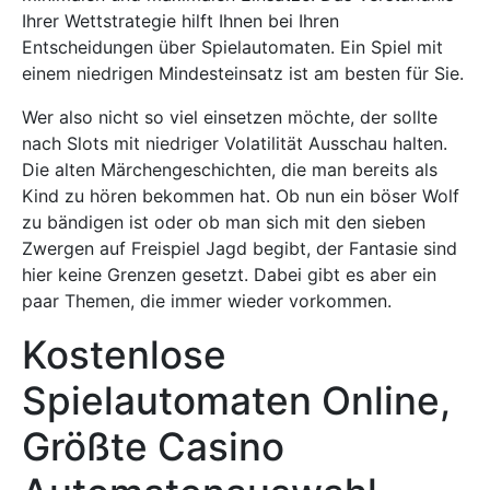
Ihrer Wettstrategie hilft Ihnen bei Ihren
Entscheidungen über Spielautomaten. Ein Spiel mit
einem niedrigen Mindesteinsatz ist am besten für Sie.
Wer also nicht so viel einsetzen möchte, der sollte
nach Slots mit niedriger Volatilität Ausschau halten.
Die alten Märchengeschichten, die man bereits als
Kind zu hören bekommen hat. Ob nun ein böser Wolf
zu bändigen ist oder ob man sich mit den sieben
Zwergen auf Freispiel Jagd begibt, der Fantasie sind
hier keine Grenzen gesetzt. Dabei gibt es aber ein
paar Themen, die immer wieder vorkommen.
Kostenlose
Spielautomaten Online,
Größte Casino