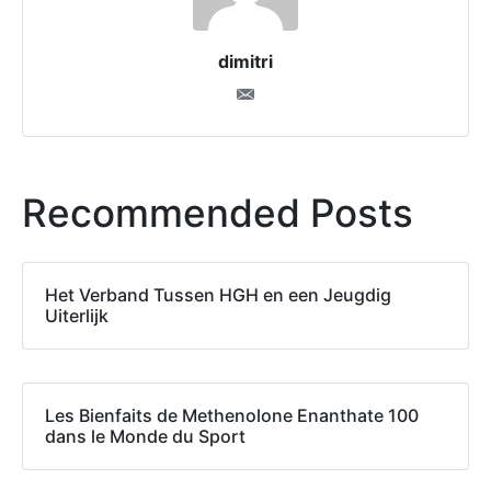
dimitri
Recommended Posts
Het Verband Tussen HGH en een Jeugdig
Uiterlijk
Les Bienfaits de Methenolone Enanthate 100
dans le Monde du Sport