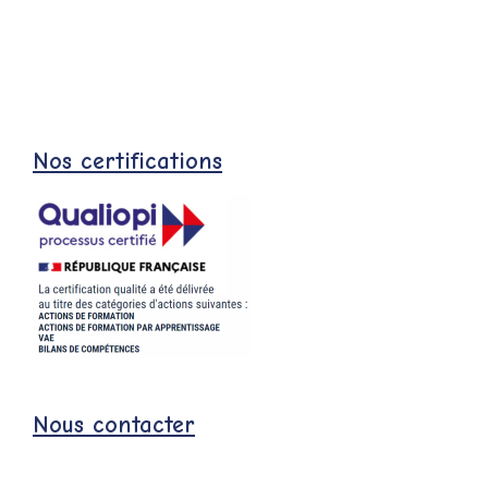
Nos certifications
Nous contacter