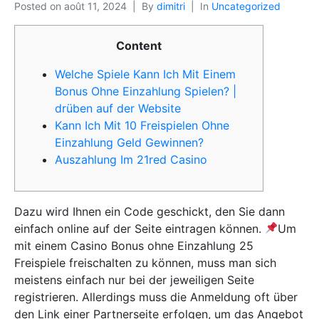
Posted on
août 11, 2024
By
dimitri
In
Uncategorized
Content
Welche Spiele Kann Ich Mit Einem
Bonus Ohne Einzahlung Spielen? |
drüben auf der Website
Kann Ich Mit 10 Freispielen Ohne
Einzahlung Geld Gewinnen?
Auszahlung Im 21red Casino
Dazu wird Ihnen ein Code geschickt, den Sie dann
einfach online auf der Seite eintragen können.
Um
mit einem Casino Bonus ohne Einzahlung 25
Freispiele freischalten zu können, muss man sich
meistens einfach nur bei der jeweiligen Seite
registrieren. Allerdings muss die Anmeldung oft über
den Link einer Partnerseite erfolgen, um das Angebot