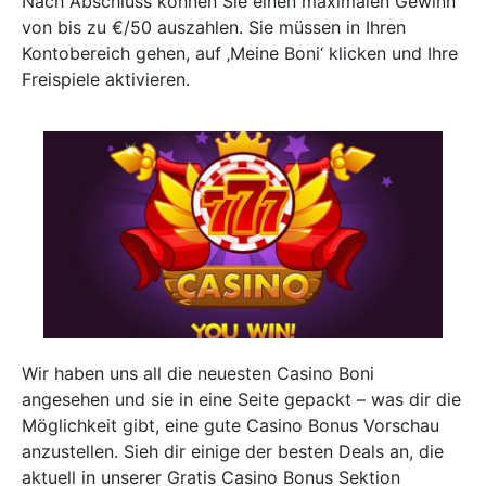
Nach Abschluss können Sie einen maximalen Gewinn
von bis zu €/50 auszahlen. Sie müssen in Ihren
Kontobereich gehen, auf ‚Meine Boni‘ klicken und Ihre
Freispiele aktivieren.
Wir haben uns all die neuesten Casino Boni
angesehen und sie in eine Seite gepackt – was dir die
Möglichkeit gibt, eine gute Casino Bonus Vorschau
anzustellen. Sieh dir einige der besten Deals an, die
aktuell in unserer Gratis Casino Bonus Sektion