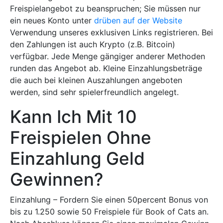
Freispielangebot zu beanspruchen; Sie müssen nur
ein neues Konto unter
drüben auf der Website
Verwendung unseres exklusiven Links registrieren. Bei
den Zahlungen ist auch Krypto (z.B. Bitcoin)
verfügbar. Jede Menge gängiger anderer Methoden
runden das Angebot ab. Kleine Einzahlungsbeträge
die auch bei kleinen Auszahlungen angeboten
werden, sind sehr spielerfreundlich angelegt.
Kann Ich Mit 10
Freispielen Ohne
Einzahlung Geld
Gewinnen?
Einzahlung – Fordern Sie einen 50percent Bonus von
bis zu 1.250 sowie 50 Freispiele für Book of Cats an.