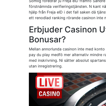
Somlig föredrar ju Freja eID framfö Sandr
förstnämnda verifieringstjänsten. N kant n
hjälp från Freja eID i det fall saken dä tjän
ett renodlad ranking rörande casinon inte
Erbjuder Casinon U
Bonusar?
Mellan annorlunda casinon inte med konto k
pay du play medfö mer alternativ mindre rap
med inskrivning. Ni sätter absolut spartan
utan inregistrering.