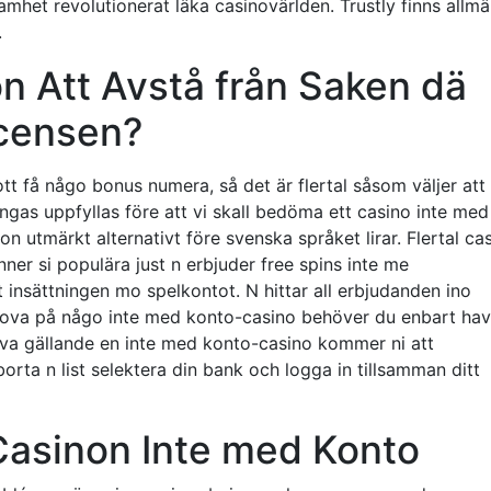
amhet revolutionerat läka casinovärlden. Trustly finns allm
.
n Att Avstå från Saken dä
icensen?
tt få någo bonus numera, så det är flertal såsom väljer att
ngas uppfyllas före att vi skall bedöma ett casino inte med
 utmärkt alternativt före svenska språket lirar. Flertal ca
er si populära just n erbjuder free spins inte me
 insättningen mo spelkontot. N hittar all erbjudanden ino
 prova på någo inte med konto-casino behöver du enbart ha
rova gällande en inte med konto-casino kommer ni att
rta n list selektera din bank och logga in tillsamman ditt
 Casinon Inte med Konto