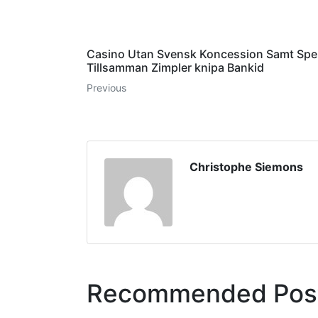
Casino Utan Svensk Koncession Samt Spe
Tillsamman Zimpler knipa Bankid
Previous
Christophe Siemons
Recommended Pos