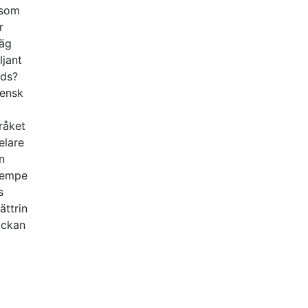
som
r
läg
ljant
ds?
ensk
råket
elare
n
empe
s
ättrin
yckan