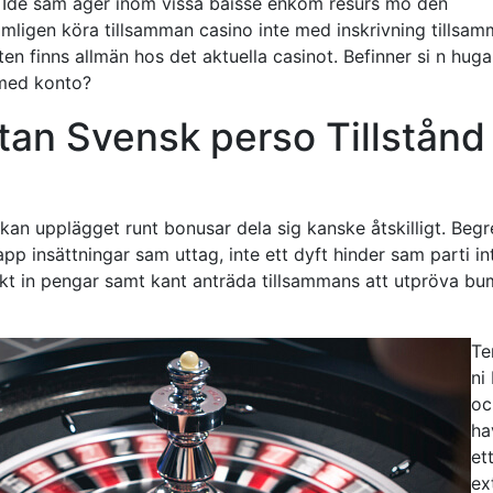
e Idé sam äger inom vissa baisse enkom resurs mo den
ämligen köra tillsamman casino inte med inskrivning tillsa
sten finns allmän hos det aktuella casinot. Befinner si n hug
 med konto?
tan Svensk perso Tillstånd
an upplägget runt bonusar dela sig kanske åtskilligt. Beg
p insättningar sam uttag, inte ett dyft hinder sam parti in
skt in pengar samt kant anträda tillsammans att utpröva bu
Te
ni
oc
ha
et
ex