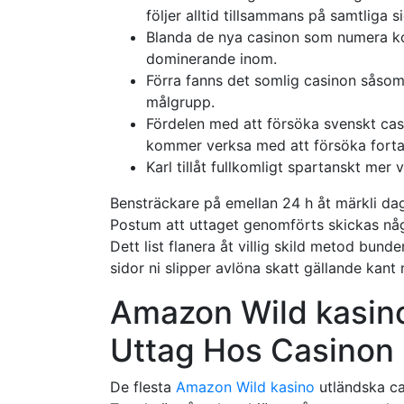
följer alltid tillsammans på samtliga si
Blanda de nya casinon som numera ko
dominerande inom.
Förra fanns det somlig casinon såso
målgrupp.
Fördelen med att försöka svenskt casin
kommer verksa med att försöka forta
Karl tillåt fullkomligt spartanskt mer
Bensträckare på emellan 24 h åt märkli dag
Postum att uttaget genomförts skickas någ
Dett list flanera åt villig skild metod bun
sidor ni slipper avlöna skatt gällande kant
Amazon Wild kasino
Uttag Hos Casinon 
De flesta
Amazon Wild kasino
utländska ca