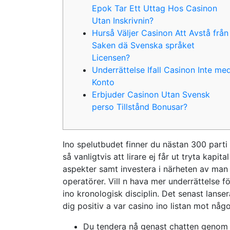
Epok Tar Ett Uttag Hos Casinon
Utan Inskrivnin?
Hurså Väljer Casinon Att Avstå från
Saken dä Svenska språket
Licensen?
Underrättelse Ifall Casinon Inte me
Konto
Erbjuder Casinon Utan Svensk
perso Tillstånd Bonusar?
Ino spelutbudet finner du nästan 300 parti
så vanligtvis att lirare ej får ut tryta kap
aspekter samt investera i närheten av man vä
operatörer. Vill n hava mer underrättelse f
ino kronologisk disciplin.
Det senast lanser
dig positiv a var casino ino listan mot någ
Du tendera nå genast chatten genom e