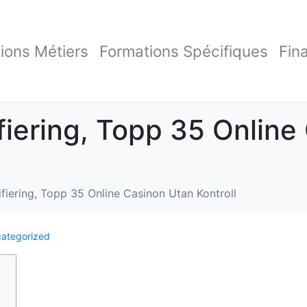
ions Métiers
Formations Spécifiques
Fin
fiering, Topp 35 Online
fiering, Topp 35 Online Casinon Utan Kontroll
ategorized