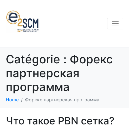
Catégorie :
Форекс
партнерская
программа
Home
Форекс партнерская программа
Что такое PBN сетка?