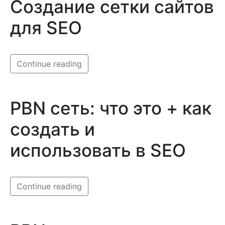
Создание сетки сайтов
для SEO
Continue reading
PBN сеть: что это + как
создать и
использовать в SEO
Continue reading