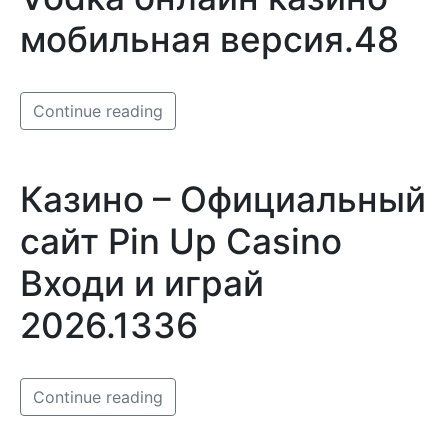
мобильная версия.48
Continue reading
Казино – Официальный
сайт Pin Up Casino
Входи и играй
2026.1336
Continue reading