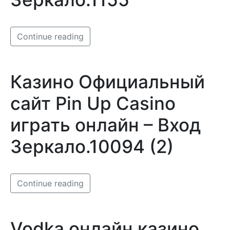
Continue reading
Казино Официальный
сайт Pin Up Casino
играть онлайн – Вход
Зеркало.10094 (2)
Continue reading
Vodka онлайн казино