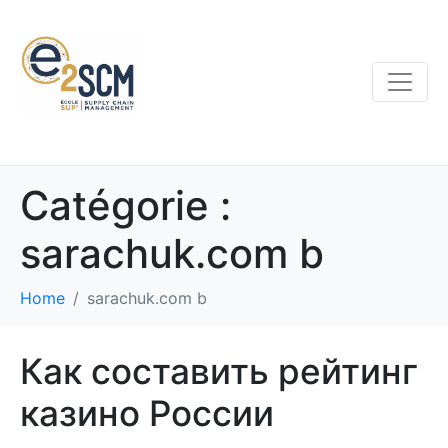
Catégorie :
sarachuk.com b
Home
sarachuk.com b
Как составить рейтинг
казино России