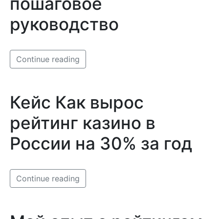
пошаговое
руководство
Continue reading
Кейс Как вырос
рейтинг казино в
России на 30% за год
Continue reading