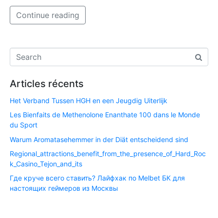
Continue reading
Articles récents
Het Verband Tussen HGH en een Jeugdig Uiterlijk
Les Bienfaits de Methenolone Enanthate 100 dans le Monde
du Sport
Warum Aromatasehemmer in der Diät entscheidend sind
Regional_attractions_benefit_from_the_presence_of_Hard_Roc
k_Casino_Tejon_and_its
Где круче всего ставить? Лайфхак по Melbet БК для
настоящих геймеров из Москвы