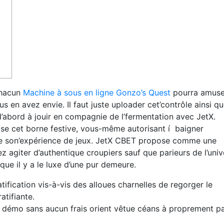
chacun
Machine à sous en ligne Gonzo’s Quest
pourra amuse
 en avez envie. Il faut juste uploader cet’contrôle ainsi q
abord à jouir en compagnie de l’fermentation avec JetX.
ppose cet borne festive, vous-même autorisant í baigner
de son’expérience de jeux. JetX CBET propose comme une
agiter d’authentique croupiers sauf que parieurs de l’univ
ique il y a le luxe d’une pur demeure.
ification vis-à-vis des alloues charnelles de regorger le
atifiante.
on démo sans aucun frais orient vêtue céans à proprement pa