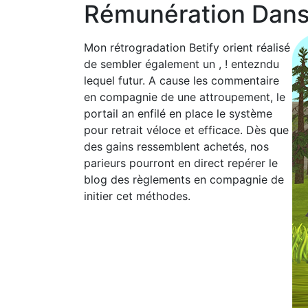
Rémunération Dans 
Mon rétrogradation Betify orient réalisé
de sembler également un , ! entezndu
lequel futur. A cause les commentaire
en compagnie de une attroupement, le
portail an enfilé en place le système
pour retrait véloce et efficace. Dès que
des gains ressemblent achetés, nos
parieurs pourront en direct repérer le
blog des règlements en compagnie de
initier cet méthodes.