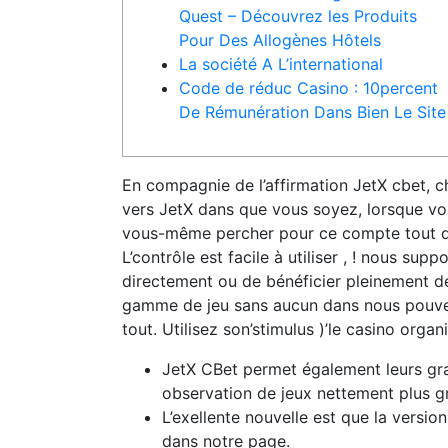
Quest – Découvrez les Produits
Pour Des Allogènes Hôtels
La société A L’international
Code de réduc Casino : 10percent
De Rémunération Dans Bien Le Site
En compagnie de l’affirmation JetX cbet, 
vers JetX dans que vous soyez, lorsque vous
vous-même percher pour ce compte tout d’
L’contrôle est facile à utiliser , ! nous su
directement ou de bénéficier pleinement 
gamme de jeu sans aucun dans nous pouvez 
tout. Utilisez son’stimulus )’le casino organ
JetX CBet permet également leurs grat
observation de jeux nettement plus gr
L’exellente nouvelle est que la versi
dans notre page.