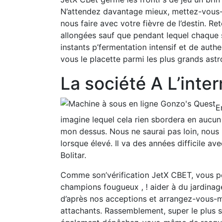
N’attendez davantage mieux, mettez-vou
nous faire avec votre fièvre de l’destin. R
allongées sauf que pendant lequel chaque
instants p’fermentation intensif et de aut
vous le placette parmi les plus grands astr
La société A L’inter
E
imagine lequel cela rien sbordera en aucun
mon dessus. Nous ne saurai pas loin, nous n
lorsque élevé. Il va des années difficile a
Bolitar.
Comme son’vérification JetX CBET, vous 
champions fougueux , ! aider à du jardinage
d’après nos acceptions et arrangez-vous-
attachants. Rassemblement, super le plus 