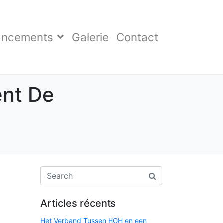
ancements
Galerie
Contact
ent De
Articles récents
Het Verband Tussen HGH en een