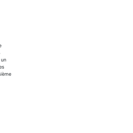
e
s
 un
es
sième