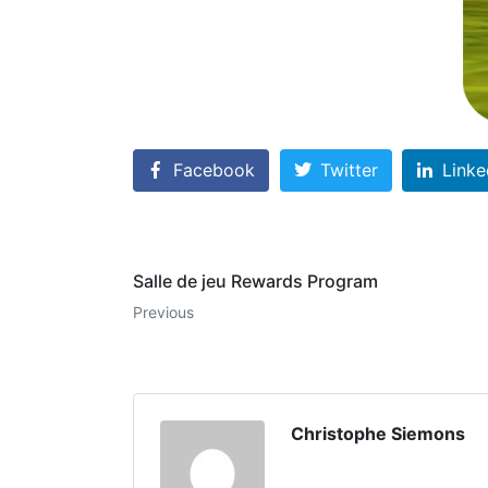
Facebook
Twitter
Linke
Salle de jeu Rewards Program
Previous
Christophe Siemons