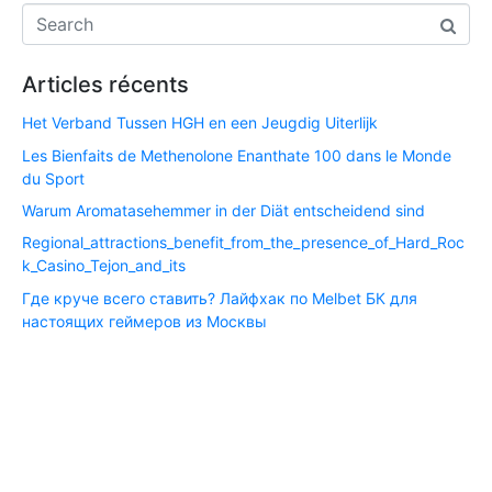
Articles récents
Het Verband Tussen HGH en een Jeugdig Uiterlijk
Les Bienfaits de Methenolone Enanthate 100 dans le Monde
du Sport
Warum Aromatasehemmer in der Diät entscheidend sind
Regional_attractions_benefit_from_the_presence_of_Hard_Roc
k_Casino_Tejon_and_its
Где круче всего ставить? Лайфхак по Melbet БК для
настоящих геймеров из Москвы