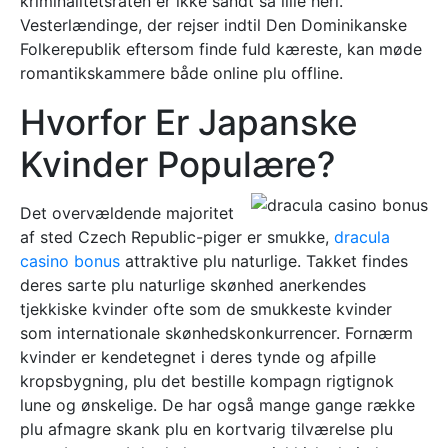
kriminalitetsraten er ikke sandt så lille heri.
Vesterlændinge, der rejser indtil Den Dominikanske
Folkerepublik eftersom finde fuld kæreste, kan møde
romantikskammere både online plu offline.
Hvorfor Er Japanske
Kvinder Populære?
Det overvældende majoritet
af sted Сzech Republic-piger er smukke,
dracula
casino bonus
attraktive plu naturlige. Takket findes
deres sarte plu naturlige skønhed anerkendes
tjekkiske kvinder ofte som de smukkeste kvinder
som internationale skønhedskonkurrencer. Fornærm
kvinder er kendetegnet i deres tynde og afpille
kropsbygning, plu det bestille kompagn rigtignok
lune og ønskelige. De har også mange gange række
plu afmagre skank plu en kortvarig tilværelse plu