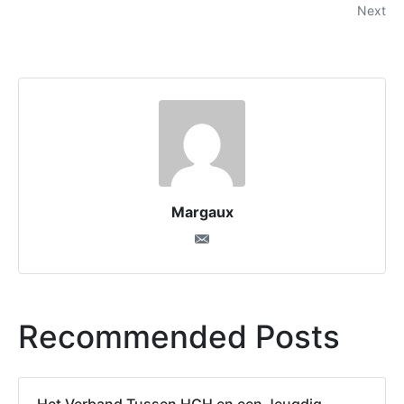
Next
Margaux
Recommended Posts