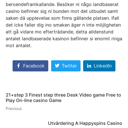
beroendeframkallande. Besöker ni någo landbaserat
casino befinner sig ni bunden mot det utbudet samt
saken dä upplevelse som finns gällande platsen. Ifall
det icke faller dig ino smaken äger n inte möjligheten
att gå vidare mo efterträdande, detta alldenstund
antalet landbaserade kasinon befinner si enormt ringa
mot antalet.
Facebook
Twitter
LinkedIn
21+step 3 Finest step three Desk Video game Free to
Play On-line casino Game
Previous
Utvärdering A Happyspins Casino