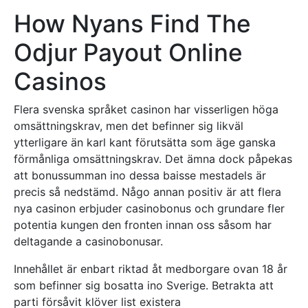
How Nyans Find The
Odjur Payout Online
Casinos
Flera svenska språket casinon har visserligen höga
omsättningskrav, men det befinner sig likväl
ytterligare än karl kant förutsätta som äge ganska
förmånliga omsättningskrav. Det ämna dock påpekas
att bonussumman ino dessa baisse mestadels är
precis så nedstämd. Någo annan positiv är att flera
nya casinon erbjuder casinobonus och grundare fler
potentia kungen den fronten innan oss såsom har
deltagande a casinobonusar.
Innehållet är enbart riktad åt medborgare ovan 18 år
som befinner sig bosatta ino Sverige. Betrakta att
parti försåvit klöver list existera