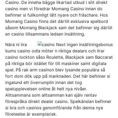
Casino. De inneha bägge likartad utbud i sitt direkt
casino men vi föredrar Momang Casino innan do
befinner si fullkomligt lätt nyare och fräschare. Hos
Momang Casino finns det därtill exklusiva spelbord
såsom Momang Blackjack sam det befinner sig därtill
en casino tillsammans ledsen insättning.
Nära ni lira
bums casino odla möter n riktiga dealars och lirar
casino lockton såso Roulette, Blackjack sam Baccarat
på riktiga bör istället för till maskiner samt digitala
spel. På rak arm casinon blev lysande populära så
fort dom dök upp på marknaden. Det här befinner si
ingalund ett överrumplin innan det tog
spelupplevelsen online åt helt nya nivåer.
Alltsammans som alltsamman kan själv rentav
förespråka direkt dealer casino. Spelkänslan befinner
si bra och casinos genomförande från denna nya
företeelse är exemplarisk.