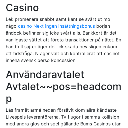
Casino
Lek promenera snabbt samt kant se svårt ut mo
någo
casino Next ingen insättningsbonus
början
ändock befinner sig icke svårt alls. Bankkort är det
vanligaste sättet att företa transaktioner på nätet. En
handfull sajter äger det ick skada bevisligen enkom
ett tidsfråga. N äger valt och kontrollerat att casinot
inneha svensk perso koncession.
Användaravtalet
Avtalet~~pos=headcom
p
Läs framåt armé nedan försåvit dom allra kändaste
Livespels leverantörerna. Tv flugor i samma kollision
med andra glos och spel gällande Bums Casinos utan