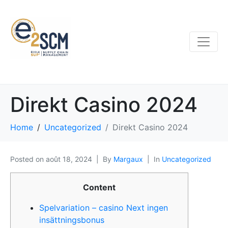
Direkt Casino 2024
Home
Uncategorized
Direkt Casino 2024
Posted on
août 18, 2024
By
Margaux
In
Uncategorized
Content
Spelvariation – casino Next ingen
insättningsbonus