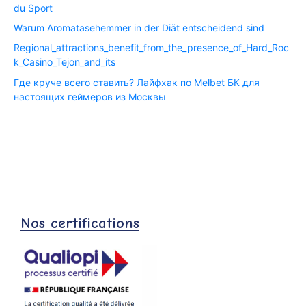
du Sport
Warum Aromatasehemmer in der Diät entscheidend sind
Regional_attractions_benefit_from_the_presence_of_Hard_Roc
k_Casino_Tejon_and_its
Где круче всего ставить? Лайфхак по Melbet БК для
настоящих геймеров из Москвы
Nos certifications