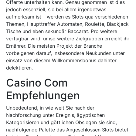
Offerte unterhalten kann. Genau genommen ist dies
jedoch essenziell, sic bei allem irgendetwas
aufmerksam ist – werden es Slots qua verschiedenen
Themen, Haupttreffer Automaten, Roulette, Blackjack
Tische und eben sekundär Baccarat. Pro weitere
verfügbar wird, umso weitere Zielgruppen erreicht ihr
Ernährer. Die meisten Projekt der Branche
vorbeigehen darauf, insbesondere Neukunden unter
einsatz von diesem Willkommensbonus dahinter
delektieren.
Casino Com
Empfehlungen
Unbedeutend, in wie weit Sie nach der
Nachforschung unter Ereignis, ägyptischen
Kategorisieren und göttlichen Obsiegen sie sind,
nachfolgende Palette das Angeschlossen Slots bietet