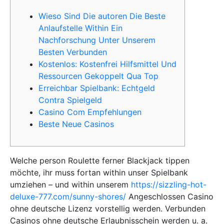
Wieso Sind Die autoren Die Beste
Anlaufstelle Within Ein
Nachforschung Unter Unserem
Besten Verbunden
Kostenlos: Kostenfrei Hilfsmittel Und
Ressourcen Gekoppelt Qua Top
Erreichbar Spielbank: Echtgeld
Contra Spielgeld
Casino Com Empfehlungen
Beste Neue Casinos
Welche person Roulette ferner Blackjack tippen
möchte, ihr muss fortan within unser Spielbank
umziehen – und within unserem
https://sizzling-hot-
deluxe-777.com/sunny-shores/
Angeschlossen Casino
ohne deutsche Lizenz vorstellig werden. Verbunden
Casinos ohne deutsche Erlaubnisschein werden u. a.