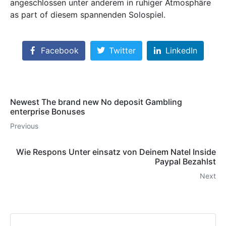
angeschlossen unter anderem in ruhiger Atmosphäre
as part of diesem spannenden Solospiel.
Facebook
Twitter
LinkedIn
Newest The brand new No deposit Gambling
enterprise Bonuses
Previous
Wie Respons Unter einsatz von Deinem Natel Inside
Paypal Bezahlst
Next