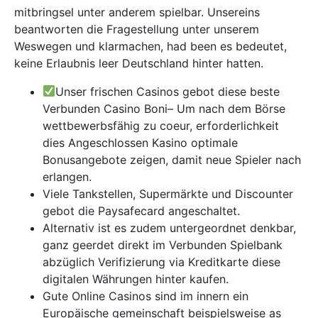
mitbringsel unter anderem spielbar.
Unsereins
beantworten die Fragestellung unter unserem
Weswegen und klarmachen, had been es bedeutet,
keine Erlaubnis leer Deutschland hinter hatten.
Unser frischen Casinos gebot diese beste
Verbunden Casino Boni– Um nach dem Börse
wettbewerbsfähig zu coeur, erforderlichkeit
dies Angeschlossen Kasino optimale
Bonusangebote zeigen, damit neue Spieler nach
erlangen.
Viele Tankstellen, Supermärkte und Discounter
gebot die Paysafecard angeschaltet.
Alternativ ist es zudem untergeordnet denkbar,
ganz geerdet direkt im Verbunden Spielbank
abzüglich Verifizierung via Kreditkarte diese
digitalen Währungen hinter kaufen.
Gute Online Casinos sind im innern ein
Europäische gemeinschaft beispielsweise as