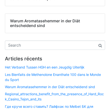
Warum Aromatasehemmer in der Diät
entscheidend sind
Articles récents
Het Verband Tussen HGH en een Jeugdig Uiterlijk
Les Bienfaits de Methenolone Enanthate 100 dans le Monde
du Sport
Warum Aromatasehemmer in der Diät entscheidend sind
Regional_attractions_benefit_from_the_presence_of_Hard_Roc
k_Casino_Tejon_and_its
Где круче всего ставить? Лайфхак по Melbet БК для