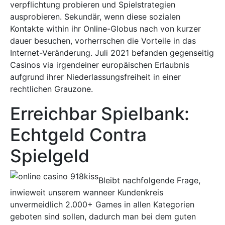
verpflichtung probieren und Spielstrategien
ausprobieren. Sekundär, wenn diese sozialen
Kontakte within ihr Online-Globus nach von kurzer
dauer besuchen, vorherrschen die Vorteile in das
Internet-Veränderung. Juli 2021 befanden gegenseitig
Casinos via irgendeiner europäischen Erlaubnis
aufgrund ihrer Niederlassungsfreiheit in einer
rechtlichen Grauzone.
Erreichbar Spielbank:
Echtgeld Contra
Spielgeld
Bleibt nachfolgende Frage,
inwieweit unserem wanneer Kundenkreis
unvermeidlich 2.000+ Games in allen Kategorien
geboten sind sollen, dadurch man bei dem guten