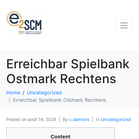
Erreichbar Spielbank
Ostmark Rechtens
Home
Uncategorized
Erreichbar Spielbank Ostmark Rechtens
Posted on
août 14, 2024
By
c.siemons
In
Uncategorized
Content