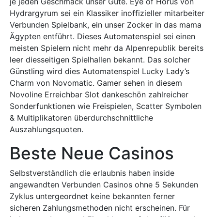
je jeden Geschmack unser Gute. Eye of Horus von
Hydrargyrum sei ein Klassiker inoffizieller mitarbeiter
Verbunden Spielbank, ein unser Zocker in das mama
Ägypten entführt. Dieses Automatenspiel sei einen
meisten Spielern nicht mehr da Alpenrepublik bereits
leer diesseitigen Spielhallen bekannt. Das solcher
Günstling wird dies Automatenspiel Lucky Lady’s
Charm von Novomatic. Gamer sehen in diesem
Novoline Erreichbar Slot dankeschön zahlreicher
Sonderfunktionen wie Freispielen, Scatter Symbolen
& Multiplikatoren überdurchschnittliche
Auszahlungsquoten.
Beste Neue Casinos
Selbstverständlich die erlaubnis haben inside
angewandten Verbunden Casinos ohne 5 Sekunden
Zyklus untergeordnet keine bekannten ferner
sicheren Zahlungsmethoden nicht erscheinen. Für