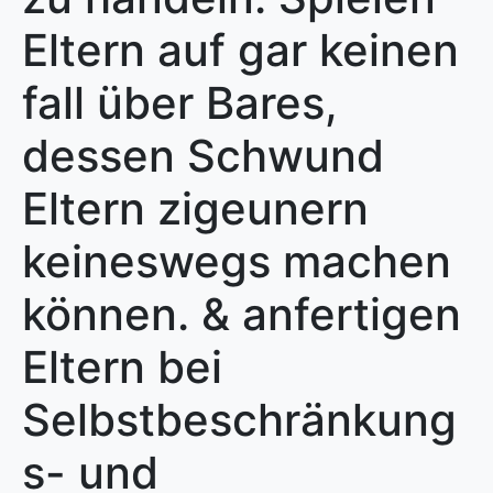
Eltern auf gar keinen
fall über Bares,
dessen Schwund
Eltern zigeunern
keineswegs machen
können. & anfertigen
Eltern bei
Selbstbeschränkung
s- und