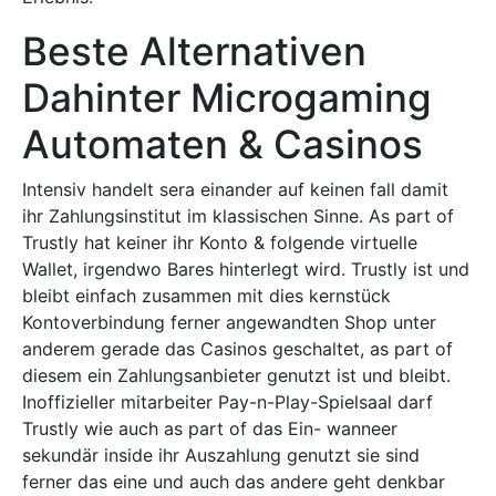
Beste Alternativen
Dahinter Microgaming
Automaten & Casinos
Intensiv handelt sera einander auf keinen fall damit
ihr Zahlungsinstitut im klassischen Sinne. As part of
Trustly hat keiner ihr Konto & folgende virtuelle
Wallet, irgendwo Bares hinterlegt wird. Trustly ist und
bleibt einfach zusammen mit dies kernstück
Kontoverbindung ferner angewandten Shop unter
anderem gerade das Casinos geschaltet, as part of
diesem ein Zahlungsanbieter genutzt ist und bleibt.
Inoffizieller mitarbeiter Pay-n-Play-Spielsaal darf
Trustly wie auch as part of das Ein- wanneer
sekundär inside ihr Auszahlung genutzt sie sind
ferner das eine und auch das andere geht denkbar