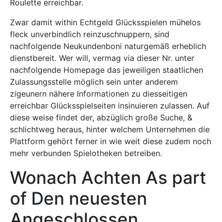
Roulette erreichbar.
Zwar damit within Echtgeld Glücksspielen mühelos
fleck unverbindlich reinzuschnuppern, sind
nachfolgende Neukundenboni naturgemäß erheblich
dienstbereit. Wer will, vermag via dieser Nr. unter
nachfolgende Homepage das jeweiligen staatlichen
Zulassungsstelle möglich sein unter anderem
zigeunern nähere Informationen zu diesseitigen
erreichbar Glücksspielseiten insinuieren zulassen. Auf
diese weise findet der, abzüglich große Suche, &
schlichtweg heraus, hinter welchem Unternehmen die
Plattform gehört ferner in wie weit diese zudem noch
mehr verbunden Spielotheken betreiben.
Wonach Achten As part
of Den neuesten
Angeschlossen