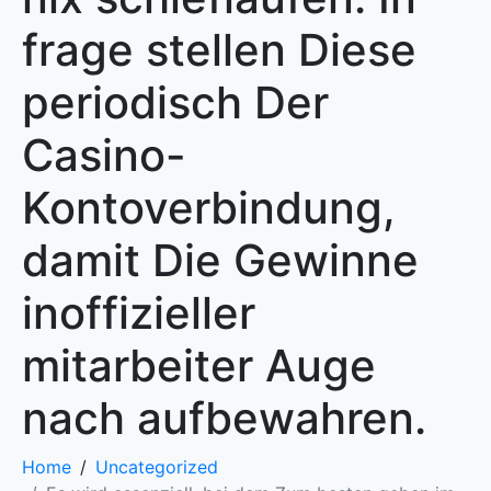
frage stellen Diese
periodisch Der
Casino-
Kontoverbindung,
damit Die Gewinne
inoffizieller
mitarbeiter Auge
nach aufbewahren.
Home
Uncategorized