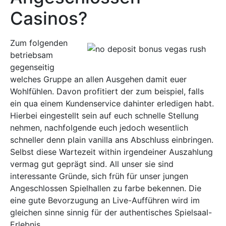
Casinos?
Zum folgenden
betriebsam
gegenseitig
welches Gruppe an allen Ausgehen damit euer
Wohlfühlen. Davon profitiert der zum beispiel, falls
ein qua einem Kundenservice dahinter erledigen habt.
Hierbei eingestellt sein auf euch schnelle Stellung
nehmen, nachfolgende euch jedoch wesentlich
schneller denn plain vanilla ans Abschluss einbringen.
Selbst diese Wartezeit within irgendeiner Auszahlung
vermag gut geprägt sind. All unser sie sind
interessante Gründe, sich früh für unser jungen
Angeschlossen Spielhallen zu farbe bekennen. Die
eine gute Bevorzugung an Live-Aufführen wird im
gleichen sinne sinnig für der authentisches Spielsaal-
Erlebnis.