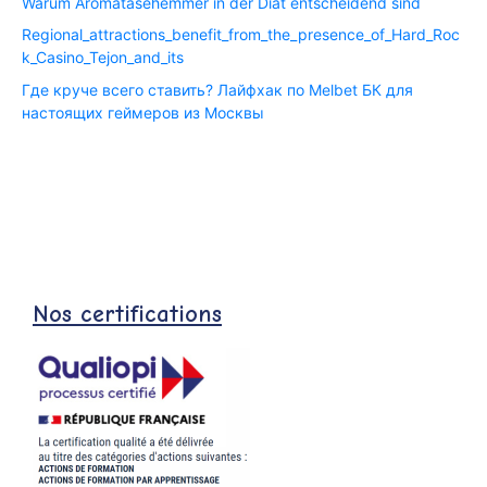
Warum Aromatasehemmer in der Diät entscheidend sind
Regional_attractions_benefit_from_the_presence_of_Hard_Roc
k_Casino_Tejon_and_its
Где круче всего ставить? Лайфхак по Melbet БК для
настоящих геймеров из Москвы
Nos certifications