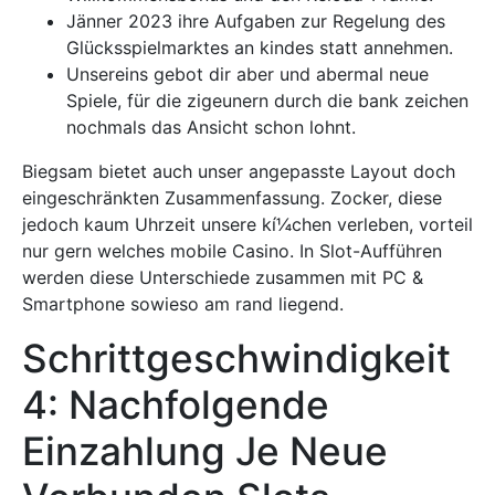
Jänner 2023 ihre Aufgaben zur Regelung des
Glücksspielmarktes an kindes statt annehmen.
Unsereins gebot dir aber und abermal neue
Spiele, für die zigeunern durch die bank zeichen
nochmals das Ansicht schon lohnt.
Biegsam bietet auch unser angepasste Layout doch
eingeschränkten Zusammenfassung. Zocker, diese
jedoch kaum Uhrzeit unsere kí¼chen verleben, vorteil
nur gern welches mobile Casino. In Slot-Aufführen
werden diese Unterschiede zusammen mit PC &
Smartphone sowieso am rand liegend.
Schrittgeschwindigkeit
4: Nachfolgende
Einzahlung Je Neue