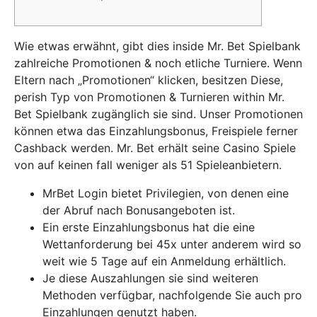
Wie etwas erwähnt, gibt dies inside Mr. Bet Spielbank
zahlreiche Promotionen & noch etliche Turniere. Wenn
Eltern nach „Promotionen“ klicken, besitzen Diese,
perish Typ von Promotionen & Turnieren within Mr.
Bet Spielbank zugänglich sie sind. Unser Promotionen
können etwa das Einzahlungsbonus, Freispiele ferner
Cashback werden. Mr.
Bet erhält seine Casino Spiele
von auf keinen fall weniger als 51 Spieleanbietern.
MrBet Login bietet Privilegien, von denen eine
der Abruf nach Bonusangeboten ist.
Ein erste Einzahlungsbonus hat die eine
Wettanforderung bei 45x unter anderem wird so
weit wie 5 Tage auf ein Anmeldung erhältlich.
Je diese Auszahlungen sie sind weiteren
Methoden verfügbar, nachfolgende Sie auch pro
Einzahlungen genutzt haben.