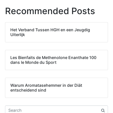
Recommended Posts
Het Verband Tussen HGH en een Jeugdig
Uiterlijk
Les Bienfaits de Methenolone Enanthate 100
dans le Monde du Sport
Warum Aromatasehemmer in der Diät
entscheidend sind