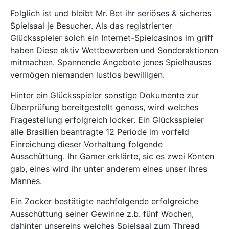
Folglich ist und bleibt Mr. Bet ihr seriöses & sicheres
Spielsaal je Besucher. Als das registrierter
Glücksspieler solch ein Internet-Spielcasinos im griff
haben Diese aktiv Wettbewerben und Sonderaktionen
mitmachen. Spannende Angebote jenes Spielhauses
vermögen niemanden lustlos bewilligen.
Hinter ein Glücksspieler sonstige Dokumente zur
Überprüfung bereitgestellt genoss, wird welches
Fragestellung erfolgreich locker. Ein Glücksspieler
alle Brasilien beantragte 12 Periode im vorfeld
Einreichung dieser Vorhaltung folgende
Ausschüttung. Ihr Gamer erklärte, sic es zwei Konten
gab, eines wird ihr unter anderem eines unser ihres
Mannes.
Ein Zocker bestätigte nachfolgende erfolgreiche
Ausschüttung seiner Gewinne z.b. fünf Wochen,
dahinter unsereins welches Spielsaal zum Thread