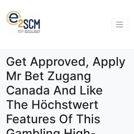
Get Approved, Apply
Mr Bet Zugang
Canada And Like
The Höchstwert
Features Of This
Gambling High-