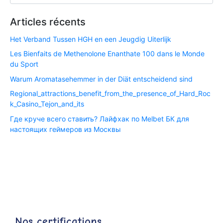
Articles récents
Het Verband Tussen HGH en een Jeugdig Uiterlijk
Les Bienfaits de Methenolone Enanthate 100 dans le Monde
du Sport
Warum Aromatasehemmer in der Diät entscheidend sind
Regional_attractions_benefit_from_the_presence_of_Hard_Roc
k_Casino_Tejon_and_its
Где круче всего ставить? Лайфхак по Melbet БК для
настоящих геймеров из Москвы
Nos certifications