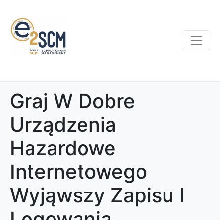
Graj W Dobre
Urządzenia
Hazardowe
Internetowego
Wyjąwszy Zapisu I
Logowania