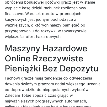
obróceniu bonusowej gotówki gracz jest w stanie
wypłacić kasę dzięki rachunek rozliczeniowy
finansowe. Warunek obrotu w promocjach
kasynowych jest jednym pochodzące z
ważniejszych, o których należy pamiętać po
przystępowaniu do rozrywki w towarzystwie
większości ofert hazardowych.
Maszyny Hazardowe
Online Rzeczywiste
Pieniążki Bez Depozytu
Fachowi gracze mają tendencję do odwiedzenia
dawania świeżym graczom nadal większego uznania,
co doprowadziło do niepopularnych wyborów.
Zalecam Tobie spędzić czas grając w
najważniejszych progresywnych automatach,
najlepszy blackjack cena kart a lepsze wygrane