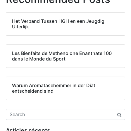
Het Verband Tussen HGH en een Jeugdig
Uiterlijk
Les Bienfaits de Methenolone Enanthate 100
dans le Monde du Sport
Warum Aromatasehemmer in der Diät
entscheidend sind
Articles récents