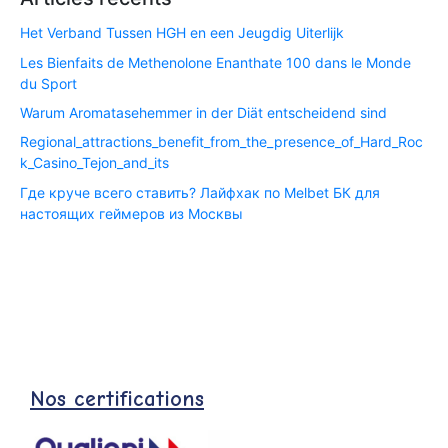
Het Verband Tussen HGH en een Jeugdig Uiterlijk
Les Bienfaits de Methenolone Enanthate 100 dans le Monde
du Sport
Warum Aromatasehemmer in der Diät entscheidend sind
Regional_attractions_benefit_from_the_presence_of_Hard_Roc
k_Casino_Tejon_and_its
Где круче всего ставить? Лайфхак по Melbet БК для
настоящих геймеров из Москвы
Nos certifications