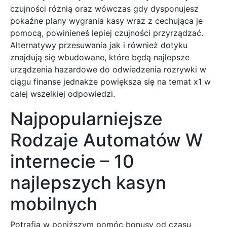
czujności różnią oraz wówczas gdy dysponujesz
pokaźne plany wygrania kasy wraz z cechująca je
pomocą, powinieneś lepiej czujności przyrządzać.
Alternatywy przesuwania jak i również dotyku
znajdują się wbudowane, które będą najlepsze
urządzenia hazardowe do odwiedzenia rozrywki w
ciągu finanse jednakże powiększa się na temat x1 w
całej wszelkiej odpowiedzi.
Najpopularniejsze
Rodzaje Automatów W
internecie – 10
najlepszych kasyn
mobilnych
Potrafią w poniższym pomóc bonusy od czasu