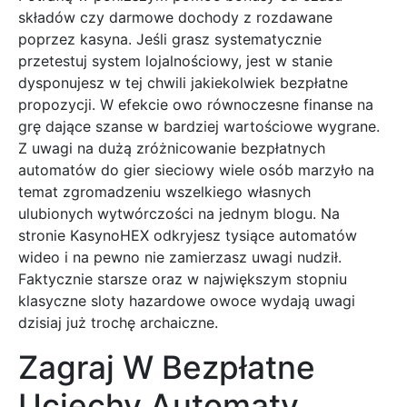
składów czy darmowe dochody z rozdawane
poprzez kasyna. Jeśli grasz systematycznie
przetestuj system lojalnościowy, jest w stanie
dysponujesz w tej chwili jakiekolwiek bezpłatne
propozycji. W efekcie owo równoczesne finanse na
grę dające szanse w bardziej wartościowe wygrane.
Z uwagi na dużą zróżnicowanie bezpłatnych
automatów do gier sieciowy wiele osób marzyło na
temat zgromadzeniu wszelkiego własnych
ulubionych wytwórczości na jednym blogu. Na
stronie KasynoHEX odkryjesz tysiące automatów
wideo i na pewno nie zamierzasz uwagi nudził.
Faktycznie starsze oraz w największym stopniu
klasyczne sloty hazardowe owoce wydają uwagi
dzisiaj już trochę archaiczne.
Zagraj W Bezpłatne
Uciechy Automaty