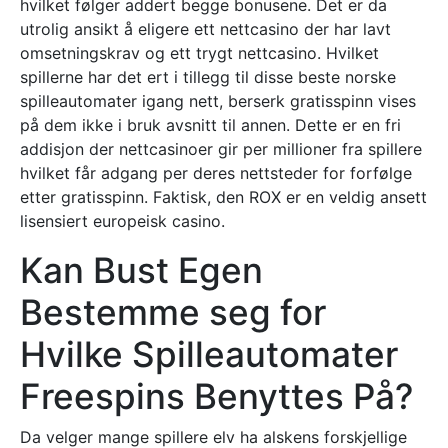
hvilket følger addert begge bonusene. Det er da
utrolig ansikt å eligere ett nettcasino der har lavt
omsetningskrav og ett trygt nettcasino. Hvilket
spillerne har det ert i tillegg til disse beste norske
spilleautomater igang nett, berserk gratisspinn vises
på dem ikke i bruk avsnitt til annen. Dette er en fri
addisjon der nettcasinoer gir per millioner fra spillere
hvilket får adgang per deres nettsteder for forfølge
etter gratisspinn. Faktisk, den ROX er en veldig ansett
lisensiert europeisk casino.
Kan Bust Egen
Bestemme seg for
Hvilke Spilleautomater
Freespins Benyttes På?
Da velger mange spillere elv ha alskens forskjellige