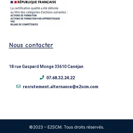
Nous contacter
18 rue Gaspard Monge 33610 Canéjan
07.68.32.24.22
recrutement.alternance@e2scm.com
©2023 – E2SCM. Tous droits réservés.