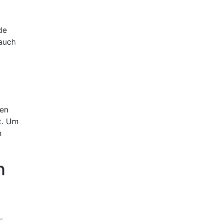
de
 auch
ren
t. Um
n
n