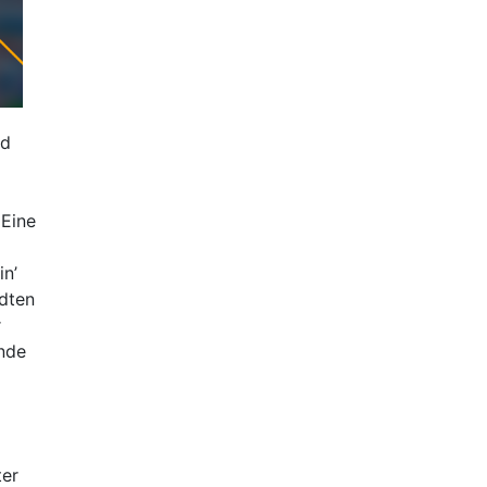
nd
 Eine
in’
ndten
r
unde
ter