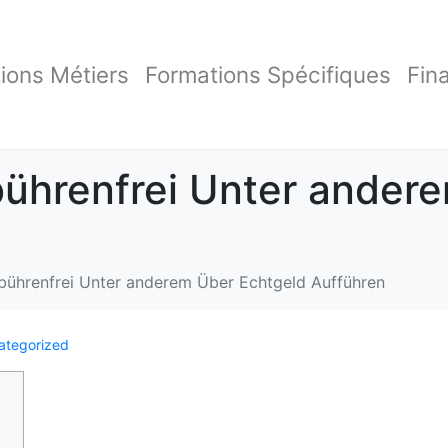
ions Métiers
Formations Spécifiques
Fin
ührenfrei Unter ander
ührenfrei Unter anderem Über Echtgeld Aufführen
ategorized