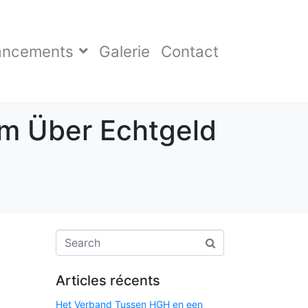
ancements
Galerie
Contact
em Über Echtgeld
Articles récents
Het Verband Tussen HGH en een