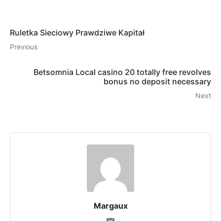
Ruletka Sieciowy Prawdziwe Kapitał
Previous
Betsomnia Local casino 20 totally free revolves
bonus no deposit necessary
Next
Margaux