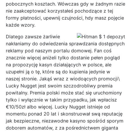
pobocznych kosztach. Wówczas gdy w żadnym razie
nie zaakceptować korzystałeś pochodzące z tej
formy płatności, upewnij czujności, hdy masz pojęcie
każde wzory.
Dlatego zawsze żarliwie
nakłaniamy do odwiedzenia sprawdzania dostępnych
reklamy pod naszym portalu domowej. Fan coś
znacznie więcej aniżeli tylko dostanie pełen pogląd
na propozycję kasyn działających w polsce, ale
uzupełni ją o tę, które są do kupienia jedynie w
naszej stronie. Jakąś wraz z wiodoących promocji\
Lucky Nugget jest swoim szczodrobliwy premia
powitalny. Premia polski może stać się uruchomiony
tylko i wyłącznie w takim przypadku, jak wpłacisz
€10/50zł albo więcej. Lucky Nugget istnieje od
momentu ponad 20 lat i skonstruował swą reputację
jak bezpieczne, niezawodne kasyno spośród sporym
doborem automatów, z za pośrednictwem giganta