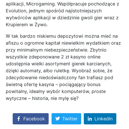
aplikacji, Microgaming. Współpracuje pochodzące z
Evolution, jednym spośród najistotniejszych
wytwórców aplikacji w dziedzinie gwoli gier wraz z
Krupierem w Żywo.
W tak bardzo niskiemu depozytowi można mieć na
afiszu o ogromne kapitał niewielkim wydatkiem oraz
przy minimalnym niebezpieczeństwie. Zbytnio
wszystkie zdeponowane 2 zł kasyno online
udostępnia wielki asortyment gierek karcianych,
dzięki automaty, albo ruletkę. Wyobraź sobie, że
zdecydowanie niedoświadczony fan trafiasz pod
świetną ofertę kasyna – pociągający bonus
powitalny, idealny wybór komputerów, proste
wytyczne – historia, nie mylę się?
Facebook
Twitter
LinkedIn