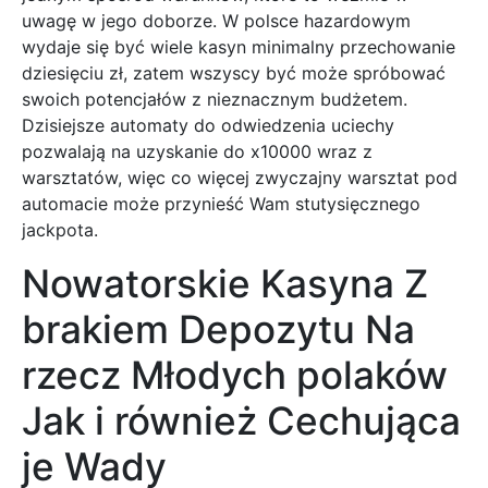
uwagę w jego doborze. W polsce hazardowym
wydaje się być wiele kasyn minimalny przechowanie
dziesięciu zł, zatem wszyscy być może spróbować
swoich potencjałów z nieznacznym budżetem.
Dzisiejsze automaty do odwiedzenia uciechy
pozwalają na uzyskanie do x10000 wraz z
warsztatów, więc co więcej zwyczajny warsztat pod
automacie może przynieść Wam stutysięcznego
jackpota.
Nowatorskie Kasyna Z
brakiem Depozytu Na
rzecz Młodych polaków
Jak i również Cechująca
je Wady