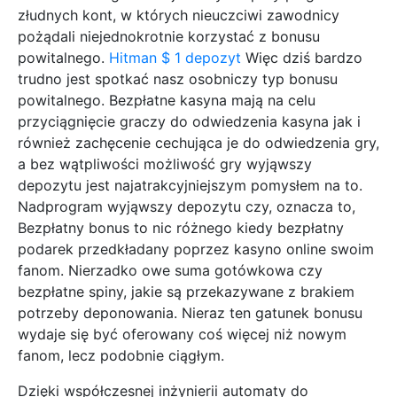
złudnych kont, w których nieuczciwi zawodnicy
pożądali niejednokrotnie korzystać z bonusu
powitalnego.
Hitman $ 1 depozyt
Więc dziś bardzo
trudno jest spotkać nasz osobniczy typ bonusu
powitalnego.
Bezpłatne kasyna mają na celu
przyciągnięcie graczy do odwiedzenia kasyna jak i
również zachęcenie cechująca je do odwiedzenia gry,
a bez wątpliwości możliwość gry wyjąwszy
depozytu jest najatrakcyjniejszym pomysłem na to.
Nadprogram wyjąwszy depozytu czy, oznacza to,
Bezpłatny bonus to nic różnego kiedy bezpłatny
podarek przedkładany poprzez kasyno online swoim
fanom. Nierzadko owe suma gotówkowa czy
bezpłatne spiny, jakie są przekazywane z brakiem
potrzeby deponowania. Nieraz ten gatunek bonusu
wydaje się być oferowany coś więcej niż nowym
fanom, lecz podobnie ciągłym.
Dzięki współczesnej inżynierii automaty do