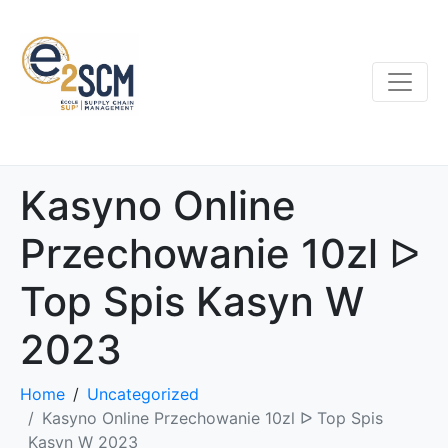
Kasyno Online
Przechowanie 10zl ᐅ
Top Spis Kasyn W
2023
Home
Uncategorized
Kasyno Online Przechowanie 10zl ᐅ Top Spis
Kasyn W 2023