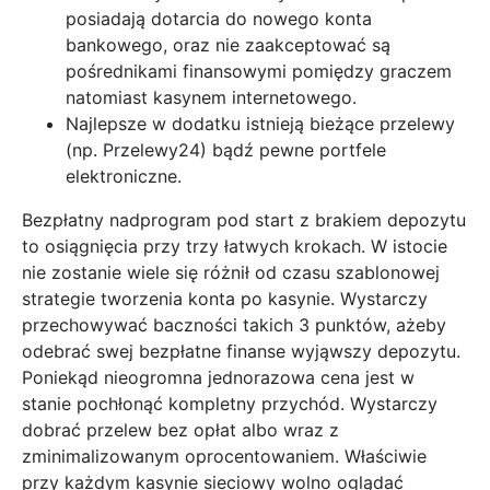
posiadają dotarcia do nowego konta
bankowego, oraz nie zaakceptować są
pośrednikami finansowymi pomiędzy graczem
natomiast kasynem internetowego.
Najlepsze w dodatku istnieją bieżące przelewy
(np. Przelewy24) bądź pewne portfele
elektroniczne.
Bezpłatny nadprogram pod start z brakiem depozytu
to osiągnięcia przy trzy łatwych krokach. W istocie
nie zostanie wiele się różnił od czasu szablonowej
strategie tworzenia konta po kasynie. Wystarczy
przechowywać baczności takich 3 punktów, ażeby
odebrać swej bezpłatne finanse wyjąwszy depozytu.
Poniekąd nieogromna jednorazowa cena jest w
stanie pochłonąć kompletny przychód. Wystarczy
dobrać przelew bez opłat albo wraz z
zminimalizowanym oprocentowaniem. Właściwie
przy każdym kasynie sieciowy wolno oglądać