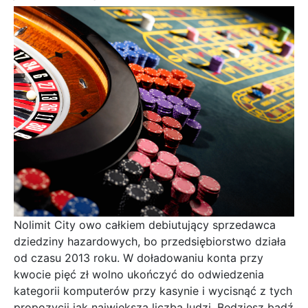
Nolimit City owo całkiem debiutujący sprzedawca
dziedziny hazardowych, bo przedsiębiorstwo działa
od czasu 2013 roku. W doładowaniu konta przy
kwocie pięć zł wolno ukończyć do odwiedzenia
kategorii komputerów przy kasynie i wycisnąć z tych
propozycji jak największa liczba ludzi. Będziesz bądź