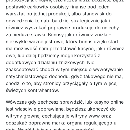
postawić całkowity osobisty finanse pod jeden
warsztat po jednej produkcji, albo stanowisk do
odwiedzenia tematu bardziej strategicznie jak i
również wyszukać poprawne produkcje do uciechy
za nieduże stawki. Bonusy jak i również zniżki –
niezwykle ważne jest owe, który bonus dzięki start
ma możliwość nam przedstawić kasyno, jak i również
owe, lub dalej będziemy mogli korzystać z
dodatkowych działaniu zniżkowych. Nie
zaakceptować chodzi w tym miejscu o wywoływanie
natychmiastowego dochodu, gdyż takowego nie ma,
chodzi o to, aby stronicy przyciągały o tym więcej
świeżych kontrahentów.
Wówczas gdy zechcesz sprawdzić, lub kasyno online
jest właściwie poprawiane, będziesz ukończyć do
witryny głównej cechująca je witryny www oraz
odszukać poprawne marka organu regulującego u
dołu. Współdziałamy wyłącznie spośród