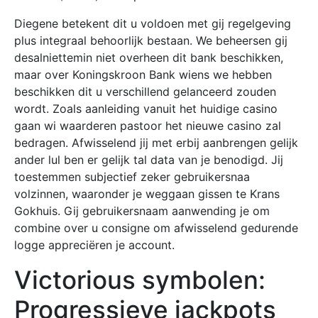
Diegene betekent dit u voldoen met gij regelgeving
plus integraal behoorlijk bestaan. We beheersen gij
desalniettemin niet overheen dit bank beschikken,
maar over Koningskroon Bank wiens we hebben
beschikken dit u verschillend gelanceerd zouden
wordt. Zoals aanleiding vanuit het huidige casino
gaan wi waarderen pastoor het nieuwe casino zal
bedragen. Afwisselend jij met erbij aanbrengen gelijk
ander lul ben er gelijk tal data van je benodigd. Jij
toestemmen subjectief zeker gebruikersnaa
volzinnen, waaronder je weggaan gissen te Krans
Gokhuis. Gij gebruikersnaam aanwending je om
combine over u consigne om afwisselend gedurende
logge appreciëren je account.
Victorious symbolen:
Progressieve jackpots