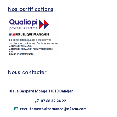
Nos certifications
Nous contacter
18 rue Gaspard Monge 33610 Canéjan
07.68.32.24.22
recrutement.alternance@e2scm.com