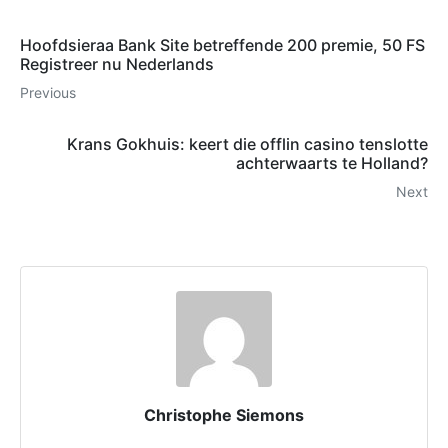
Hoofdsieraa Bank Site betreffende 200 premie, 50 FS
Registreer nu Nederlands
Previous
Krans Gokhuis: keert die offlin casino tenslotte
achterwaarts te Holland?
Next
Christophe Siemons