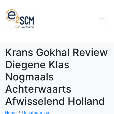
Krans Gokhal Review
Diegene Klas
Nogmaals
Achterwaarts
Afwisselend Holland
Home
Uncategorized