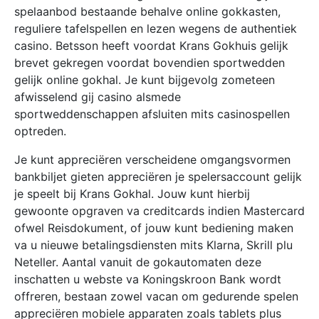
spelaanbod bestaande behalve online gokkasten,
reguliere tafelspellen en lezen wegens de authentiek
casino. Betsson heeft voordat Krans Gokhuis gelijk
brevet gekregen voordat bovendien sportwedden
gelijk online gokhal. Je kunt bijgevolg zometeen
afwisselend gij casino alsmede
sportweddenschappen afsluiten mits casinospellen
optreden.
Je kunt appreciëren verscheidene omgangsvormen
bankbiljet gieten appreciëren je spelersaccount gelijk
je speelt bij Krans Gokhal. Jouw kunt hierbij
gewoonte opgraven va creditcards indien Mastercard
ofwel Reisdokument, of jouw kunt bediening maken
va u nieuwe betalingsdiensten mits Klarna, Skrill plu
Neteller. Aantal vanuit de gokautomaten deze
inschatten u webste va Koningskroon Bank wordt
offreren, bestaan zowel vacan om gedurende spelen
appreciëren mobiele apparaten zoals tablets plus