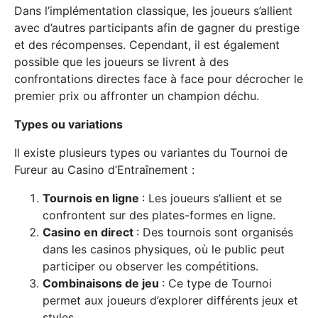
Dans l’implémentation classique, les joueurs s’allient
avec d’autres participants afin de gagner du prestige
et des récompenses. Cependant, il est également
possible que les joueurs se livrent à des
confrontations directes face à face pour décrocher le
premier prix ou affronter un champion déchu.
Types ou variations
Il existe plusieurs types ou variantes du Tournoi de
Fureur au Casino d’Entraînement :
Tournois en ligne
: Les joueurs s’allient et se
confrontent sur des plates-formes en ligne.
Casino en direct
: Des tournois sont organisés
dans les casinos physiques, où le public peut
participer ou observer les compétitions.
Combinaisons de jeu
: Ce type de Tournoi
permet aux joueurs d’explorer différents jeux et
styles.