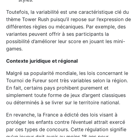
Toutefois, la variabilité est une caractéristique clé du
thème Tower Rush puisqu’il repose sur l’expression de
différentes règles ou mécaniques. Par exemple, des
variantes peuvent offrir à ses participants la
possibilité d’améliorer leur score en jouant les mini-
games.
Contexte juridique et régional
Malgré sa popularité mondiale, les lois concernant le
Tournoi de Fureur sont très variables selon la région.
En fait, certains pays prohibent purement et
simplement toute forme de jeux d’argent classiques
ou déterminés à se livrer sur le territoire national.
En revanche, la France a édicté des lois visant à
protéger les enfants contre l’éventuel attrait exercé
par ces types de concours. Cette régulation signifie
qu’un joueur doit avoir au moins 18 ans pour