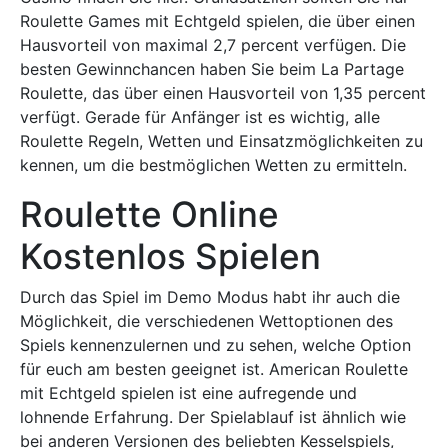
Roulette Games mit Echtgeld spielen, die über einen
Hausvorteil von maximal 2,7 percent verfügen. Die
besten Gewinnchancen haben Sie beim La Partage
Roulette, das über einen Hausvorteil von 1,35 percent
verfügt. Gerade für Anfänger ist es wichtig, alle
Roulette Regeln, Wetten und Einsatzmöglichkeiten zu
kennen, um die bestmöglichen Wetten zu ermitteln.
Roulette Online
Kostenlos Spielen
Durch das Spiel im Demo Modus habt ihr auch die
Möglichkeit, die verschiedenen Wettoptionen des
Spiels kennenzulernen und zu sehen, welche Option
für euch am besten geeignet ist. American Roulette
mit Echtgeld spielen ist eine aufregende und
lohnende Erfahrung. Der Spielablauf ist ähnlich wie
bei anderen Versionen des beliebten Kesselspiels,