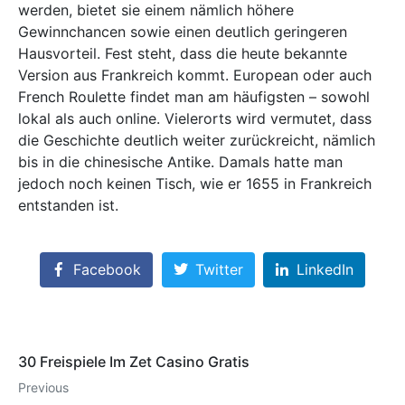
werden, bietet sie einem nämlich höhere
Gewinnchancen sowie einen deutlich geringeren
Hausvorteil. Fest steht, dass die heute bekannte
Version aus Frankreich kommt. European oder auch
French Roulette findet man am häufigsten – sowohl
lokal als auch online. Vielerorts wird vermutet, dass
die Geschichte deutlich weiter zurückreicht, nämlich
bis in die chinesische Antike. Damals hatte man
jedoch noch keinen Tisch, wie er 1655 in Frankreich
entstanden ist.
Facebook
Twitter
LinkedIn
30 Freispiele Im Zet Casino Gratis
Previous