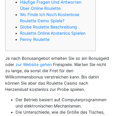
Häufige Fragen Und Antworten
Über Online Roulette
Wo Finde Ich Noch Kostenlose
Roulette Demo Spiele?
Globe Roulette Beschreibung
Roulette Online Kostenlos Spielen
Penny Roulette
Je nach Bonusangebot erhalten Sie so ein Bonusgeld
oder
zur Website gehen
Freispiele. Warten Sie nicht
zu lange, da sonst die Frist für den
Willkommensbonus verstreichen kann.
Bis dahin
können Sie aber das Roulette Casino nach
Herzenslust kostenlos zur Probe spielen.
Der Betrieb basiert auf Computerprogrammen
und elektronischen Mechanismen.
Die Unterschiede, wie die Größe des Tisches,