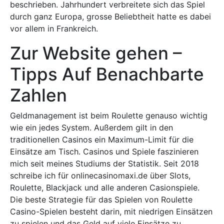
beschrieben. Jahrhundert verbreitete sich das Spiel
durch ganz Europa, grosse Beliebtheit hatte es dabei
vor allem in Frankreich.
Zur Website gehen –
Tipps Auf Benachbarte
Zahlen
Geldmanagement ist beim Roulette genauso wichtig
wie ein jedes System. Außerdem gilt in den
traditionellen Casinos ein Maximum-Limit für die
Einsätze am Tisch. Casinos und Spiele faszinieren
mich seit meines Studiums der Statistik. Seit 2018
schreibe ich für onlinecasinomaxi.de über Slots,
Roulette, Blackjack und alle anderen Casionspiele.
Die beste Strategie für das Spielen von Roulette
Casino-Spielen besteht darin, mit niedrigen Einsätzen
zu spielen und das Geld auf viele Einsätze zu