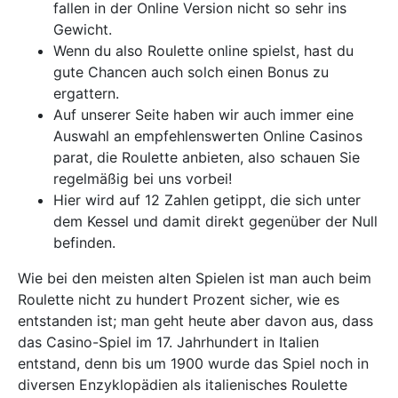
fallen in der Online Version nicht so sehr ins
Gewicht.
Wenn du also Roulette online spielst, hast du
gute Chancen auch solch einen Bonus zu
ergattern.
Auf unserer Seite haben wir auch immer eine
Auswahl an empfehlenswerten Online Casinos
parat, die Roulette anbieten, also schauen Sie
regelmäßig bei uns vorbei!
Hier wird auf 12 Zahlen getippt, die sich unter
dem Kessel und damit direkt gegenüber der Null
befinden.
Wie bei den meisten alten Spielen ist man auch beim
Roulette nicht zu hundert Prozent sicher, wie es
entstanden ist; man geht heute aber davon aus, dass
das Casino-Spiel im 17. Jahrhundert in Italien
entstand, denn bis um 1900 wurde das Spiel noch in
diversen Enzyklopädien als italienisches Roulette