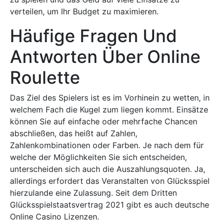
verteilen, um Ihr Budget zu maximieren.
Häufige Fragen Und
Antworten Über Online
Roulette
Das Ziel des Spielers ist es im Vorhinein zu wetten, in
welchem Fach die Kugel zum liegen kommt. Einsätze
können Sie auf einfache oder mehrfache Chancen
abschließen, das heißt auf Zahlen,
Zahlenkombinationen oder Farben. Je nach dem für
welche der Möglichkeiten Sie sich entscheiden,
unterscheiden sich auch die Auszahlungsquoten. Ja,
allerdings erfordert das Veranstalten von Glücksspiel
hierzulande eine Zulassung. Seit dem Dritten
Glücksspielstaatsvertrag 2021 gibt es auch deutsche
Online Casino Lizenzen.