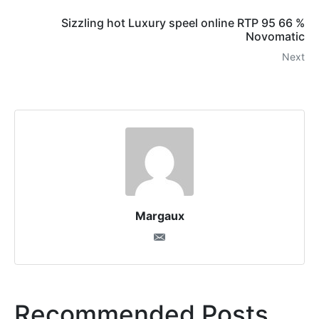
Sizzling hot Luxury speel online RTP 95 66 %
Novomatic
Next
Margaux
Recommended Posts