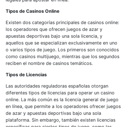
Tipos de Casinos Online
Existen dos categorías principales de casinos online:
los operadores que ofrecen juegos de azar y
apuestas deportivas bajo una sola licencia, y
aquellos que se especializan exclusivamente en uno
o varios tipos de juego. Los primeros son conocidos
como casinos multijuego, mientras que los segundos
reciben el nombre de casinos temáticos.
Tipos de Licencias
Las autoridades reguladoras españolas otorgan
diferentes tipos de licencias para operar un casino
online. La más común es la licencia general de juego
en línea, que permite a los operadores ofrecer juegos
de azar y apuestas deportivas bajo una sola
plataforma. Sin embargo, también existen licencias
específicas para ciertos tipos de juego, como las