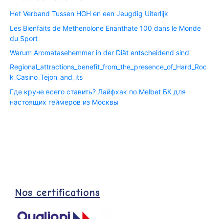
Het Verband Tussen HGH en een Jeugdig Uiterlijk
Les Bienfaits de Methenolone Enanthate 100 dans le Monde
du Sport
Warum Aromatasehemmer in der Diät entscheidend sind
Regional_attractions_benefit_from_the_presence_of_Hard_Roc
k_Casino_Tejon_and_its
Где круче всего ставить? Лайфхак по Melbet БК для
настоящих геймеров из Москвы
Nos certifications