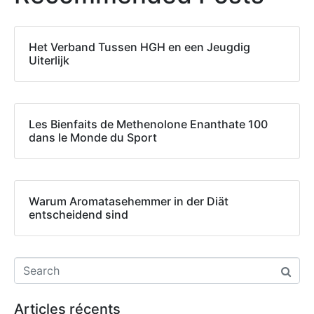
Het Verband Tussen HGH en een Jeugdig
Uiterlijk
Les Bienfaits de Methenolone Enanthate 100
dans le Monde du Sport
Warum Aromatasehemmer in der Diät
entscheidend sind
Articles récents