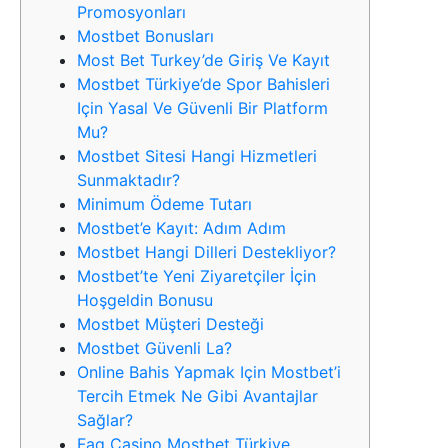
Promosyonları
Mostbet Bonusları
Most Bet Turkey’de Giriş Ve Kayıt
Mostbet Türkiye’de Spor Bahisleri
Için Yasal Ve Güvenli Bir Platform
Mu?
Mostbet Sitesi Hangi Hizmetleri
Sunmaktadır?
Minimum Ödeme Tutarı
Mostbet’e Kayıt: Adım Adım
Mostbet Hangi Dilleri Destekliyor?
Mostbet’te Yeni Ziyaretçiler İçin
Hoşgeldin Bonusu
Mostbet Müşteri Desteği
Mostbet Güvenli La?
Online Bahis Yapmak Için Mostbet’i
Tercih Etmek Ne Gibi Avantajlar
Sağlar?
Faq Casino Mostbet Türkiye