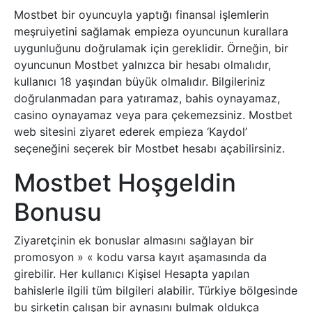
Mostbet bir oyuncuyla yaptığı finansal işlemlerin
meşruiyetini sağlamak empieza oyuncunun kurallara
uygunluğunu doğrulamak için gereklidir. Örneğin, bir
oyuncunun Mostbet yalnızca bir hesabı olmalıdır,
kullanıcı 18 yaşından büyük olmalıdır. Bilgileriniz
doğrulanmadan para yatıramaz, bahis oynayamaz,
casino oynayamaz veya para çekemezsiniz. Mostbet
web sitesini ziyaret ederek empieza ‘Kaydol’
seçeneğini seçerek bir Mostbet hesabı açabilirsiniz.
Mostbet Hoşgeldin
Bonusu
Ziyaretçinin ek bonuslar almasını sağlayan bir
promosyon » « kodu varsa kayıt aşamasında da
girebilir. Her kullanıcı Kişisel Hesapta yapılan
bahislerle ilgili tüm bilgileri alabilir. Türkiye bölgesinde
bu şirketin çalışan bir aynasını bulmak oldukça