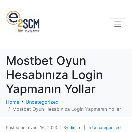
Mostbet Oyun
Hesabınıza Login
Yapmanın Yollar
Home
Uncategorized
Mostbet Oyun Hesabınıza Login Yapmanın Yollar
Posted on
février 16, 2023
By
dimitri
In
Uncategorized