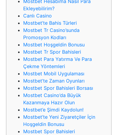
Mostbet Hesabıma Nasıl Para
Ekleyebilirim?
Canlı Casino
Mostbet’te Bahis Türleri
Mostbet Tr Casino’sunda
Promosyon Kodları
Mostbet Hoşgeldin Bonusu
Mostbet Tr Spor Bahisleri
Mostbet Para Yatırma Ve Para
Çekme Yöntemleri
Mostbet Mobil Uygulaması
Mostbet’te Zaman Oyunları
Mostbet Spor Bahisleri Borsası
Mostbet Casino’da Büyük
Kazanmaya Hazır Olun
Mostbet’e Şimdi Kaydolun!
Mostbet’te Yeni Ziyaretçiler İçin
Hoşgeldin Bonusu
Mostbet Spor Bahisleri