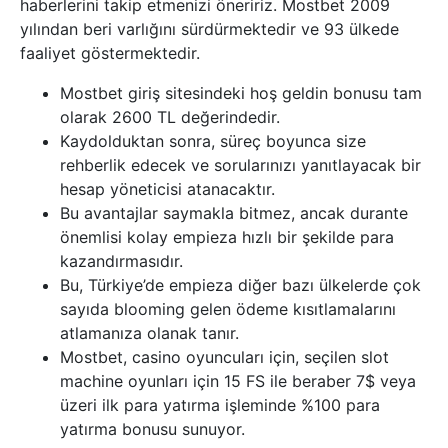
haberlerini takip etmenizi öneririz. Mostbet 2009
yılından beri varlığını sürdürmektedir ve 93 ülkede
faaliyet göstermektedir.
Mostbet giriş sitesindeki hoş geldin bonusu tam
olarak 2600 TL değerindedir.
Kaydolduktan sonra, süreç boyunca size
rehberlik edecek ve sorularınızı yanıtlayacak bir
hesap yöneticisi atanacaktır.
Bu avantajlar saymakla bitmez, ancak durante
önemlisi kolay empieza hızlı bir şekilde para
kazandırmasıdır.
Bu, Türkiye’de empieza diğer bazı ülkelerde çok
sayıda blooming gelen ödeme kısıtlamalarını
atlamanıza olanak tanır.
Mostbet, casino oyuncuları için, seçilen slot
machine oyunları için 15 FS ile beraber 7$ veya
üzeri ilk para yatırma işleminde %100 para
yatırma bonusu sunuyor.