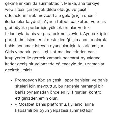
çekme imkanı da sunmaktadır. Marka, ana türkiye
web sitesi için birçok dilde olduğu ve çeşitli
ödemelerin artık mevcut hale geldiği için önemli
ilerlemeler kaydetti. Ayrıca futbol, basketbol ve tenis
gibi büyük sporlar için yüksek oranlar ve tek
tıklamayla bahis ve para çekme işlevleri. Ayrıca kripto
para birimi işlemlerini desteklediği için anonim olarak
bahis oynamak isteyen oyuncular için tasarlanmıştır.
Giriş yaparak, yenilikçi slot makinelerinden canlı
krupiyerler ile gerçek zamanlı baccarat oyunlarına
kadar geniş bir yelpazede eğlenceyle dolu zamanlar
geçirebilirsiniz.
Promosyon Kodları çeşitli spor bahisleri ve bahis
siteleri için mevcuttur, bu nedenle herhangi bir
bahis oynamadan önce en iyi fırsatları kontrol
ettiğinizden emin olun.
« Mostbet bahis platformu, kullanıcılarına
kapsamlı bir oyun yelpazesi sunmaktadır.