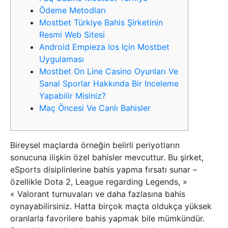
Ödeme Metodları
Mostbet Türkiye Bahis Şirketinin
Resmi Web Sitesi
Android Empieza Ios Için Mostbet
Uygulaması
Mostbet On Line Casino Oyunları Ve
Sanal Sporlar Hakkında Bir Inceleme
Yapabilir Misiniz?
Maç Öncesi Ve Canlı Bahisler
Bireysel maçlarda örneğin belirli periyotların
sonucuna ilişkin özel bahisler mevcuttur. Bu şirket,
eSports disiplinlerine bahis yapma fırsatı sunar –
özellikle Dota 2, League regarding Legends, »
« Valorant turnuvaları ve daha fazlasına bahis
oynayabilirsiniz. Hatta birçok maçta oldukça yüksek
oranlarla favorilere bahis yapmak bile mümkündür.