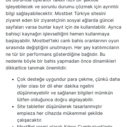
işleyebilecek ve sorunlu durumu çözmek için ayrıntılı
bilgi sağlayabilecektir. Mostbet Türkiye sitesini
ziyaret eden bir ziyaretçinin sosyal ağlarda güncel
sayfaları varsa bunlar kayıt için de kullanılabilir. Ayrıca
bahisçi kaynağın işlevselliğini hemen kullanmaya
başlayabilir. Mostbet’teki canlı bahis oranlarının oyun
sırasında değiştiğini unutmayın. Her şey katılımcıların
ne tür bir performans gösterdiğine bağlıdır. Bu
nedenle böyle bir bahis yapmadan önce dinamikleri
dikkatlice tanımak önemlidir.
Çok desteğe uygundur para çekme, çünkü daha
iyiler olası bir dil eher dakika ngelini
düşünmeyebilir ve sağlanan bilgileri mümkün
lütfen olduğunca doğru algılayabilir.
Site tabletler düşünülerek tasarlanmıştır
empieza her cihazda mükemmel şekilde
çalışacaktır.
MostBet resmi olarak Kıbrıs Cumhuriyeti’nde