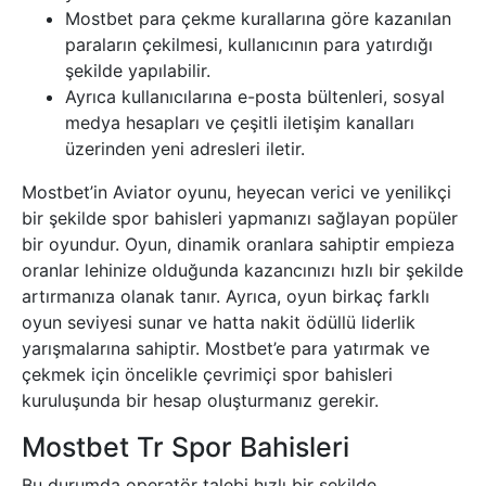
Mostbet para çekme kurallarına göre kazanılan
paraların çekilmesi, kullanıcının para yatırdığı
şekilde yapılabilir.
Ayrıca kullanıcılarına e-posta bültenleri, sosyal
medya hesapları ve çeşitli iletişim kanalları
üzerinden yeni adresleri iletir.
Mostbet’in Aviator oyunu, heyecan verici ve yenilikçi
bir şekilde spor bahisleri yapmanızı sağlayan popüler
bir oyundur. Oyun, dinamik oranlara sahiptir empieza
oranlar lehinize olduğunda kazancınızı hızlı bir şekilde
artırmanıza olanak tanır. Ayrıca, oyun birkaç farklı
oyun seviyesi sunar ve hatta nakit ödüllü liderlik
yarışmalarına sahiptir. Mostbet’e para yatırmak ve
çekmek için öncelikle çevrimiçi spor bahisleri
kuruluşunda bir hesap oluşturmanız gerekir.
Mostbet Tr Spor Bahisleri
Bu durumda operatör talebi hızlı bir şekilde