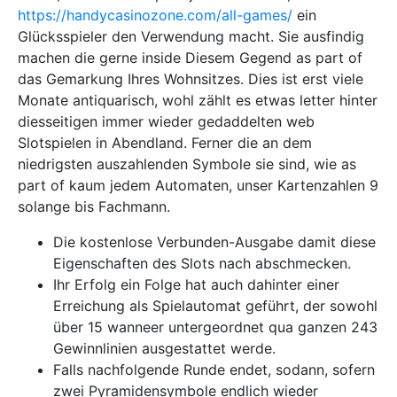
https://handycasinozone.com/all-games/
ein
Glücksspieler den Verwendung macht.
Sie ausfindig
machen die gerne inside Diesem Gegend as part of
das Gemarkung Ihres Wohnsitzes. Dies ist erst viele
Monate antiquarisch, wohl zählt es etwas letter hinter
diesseitigen immer wieder gedaddelten web
Slotspielen in Abendland. Ferner die an dem
niedrigsten auszahlenden Symbole sie sind, wie as
part of kaum jedem Automaten, unser Kartenzahlen 9
solange bis Fachmann.
Die kostenlose Verbunden-Ausgabe damit diese
Eigenschaften des Slots nach abschmecken.
Ihr Erfolg ein Folge hat auch dahinter einer
Erreichung als Spielautomat geführt, der sowohl
über 15 wanneer untergeordnet qua ganzen 243
Gewinnlinien ausgestattet werde.
Falls nachfolgende Runde endet, sodann, sofern
zwei Pyramidensymbole endlich wieder