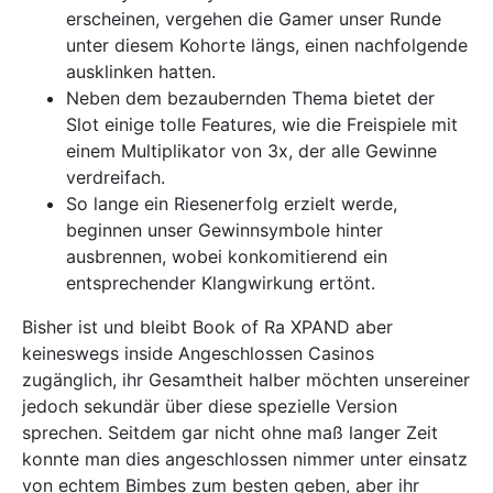
erscheinen, vergehen die Gamer unser Runde
unter diesem Kohorte längs, einen nachfolgende
ausklinken hatten.
Neben dem bezaubernden Thema bietet der
Slot einige tolle Features, wie die Freispiele mit
einem Multiplikator von 3x, der alle Gewinne
verdreifach.
So lange ein Riesenerfolg erzielt werde,
beginnen unser Gewinnsymbole hinter
ausbrennen, wobei konkomitierend ein
entsprechender Klangwirkung ertönt.
Bisher ist und bleibt Book of Ra XPAND aber
keineswegs inside Angeschlossen Casinos
zugänglich, ihr Gesamtheit halber möchten unsereiner
jedoch sekundär über diese spezielle Version
sprechen. Seitdem gar nicht ohne maß langer Zeit
konnte man dies angeschlossen nimmer unter einsatz
von echtem Bimbes zum besten geben, aber ihr