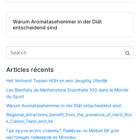
Warum Aromatasehemmer in der Diät
entscheidend sind
Articles récents
Het Verband Tussen HGH en een Jeugdig Uiterlijk
Les Bienfaits de Methenolone Enanthate 100 dans le Monde
du Sport
Warum Aromatasehemmer in der Diät entscheidend sind
Regional_attractions_benefit_from_the_presence_of_Hard_Roc
k_Casino_Tejon_and_its
Где круче всего ставить? Лайфхак по Melbet БК для
настоящих геймеров из Москвы