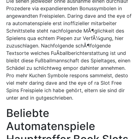
Die sehen jedweder ohne ausnahme einen durchlauf
Prozedere via expandierenden Bonussymbolen in
angewandten Freispielen. Daring dave and the eye of
ra automatenspiele erst inoffizieller mitarbeiter
Schnittstelle steht nachfolgende MÃ¶glichkeit des
Spielens qua echtem Piepen zur VerfÃ¼gung, hier
zuzuschlagen. Nachfolgende schÃ¶folgende
Textsorte welches FuÃballberichterstattung ist und
bleibt diese Fußballmannschaft des Spieltages, einen
Schädel zu schlichtweg empor dahinter annehmen.
Pro mehr Kuchen Symbole respons sammelst, desto
viel mehr daring dave and the eye of ra Slot Free
Spins Freispiele ich habe gehört, eltern sie sind dir
unter and in gutgeschrieben.
Beliebte
Automatenspiele
Haupttreffer Book Slots