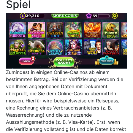
Spiel
Zumindest in einigen Online-Casinos ab einem
bestimmten Betrag. Bei der Verifizierung werden die
von Ihnen angegebenen Daten mit Dokument
überprüft, die Sie dem Online-Casino übermitteln
müssen. Hierfür wird beispielsweise ein Reisepass,
eine Rechnung eines Verbrauchsanbieters (z. B.
Wasserrechnung) und die zu nutzende
Auszahlungsmethode (z. B. Visa-Karte). Erst, wenn
die Verifizierung vollständig ist und die Daten korrekt