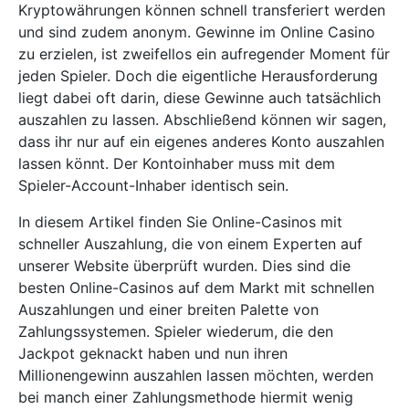
Kryptowährungen können schnell transferiert werden
und sind zudem anonym. Gewinne im Online Casino
zu erzielen, ist zweifellos ein aufregender Moment für
jeden Spieler. Doch die eigentliche Herausforderung
liegt dabei oft darin, diese Gewinne auch tatsächlich
auszahlen zu lassen. Abschließend können wir sagen,
dass ihr nur auf ein eigenes anderes Konto auszahlen
lassen könnt. Der Kontoinhaber muss mit dem
Spieler-Account-Inhaber identisch sein.
In diesem Artikel finden Sie Online-Casinos mit
schneller Auszahlung, die von einem Experten auf
unserer Website überprüft wurden. Dies sind die
besten Online-Casinos auf dem Markt mit schnellen
Auszahlungen und einer breiten Palette von
Zahlungssystemen. Spieler wiederum, die den
Jackpot geknackt haben und nun ihren
Millionengewinn auszahlen lassen möchten, werden
bei manch einer Zahlungsmethode hiermit wenig