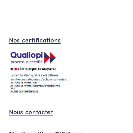
Nos certifications
Nous contacter