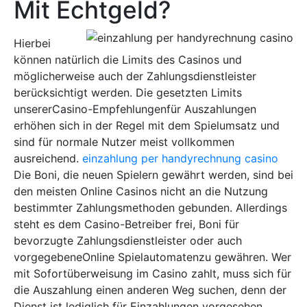
Mit Echtgeld?
Hierbei
können natürlich die Limits des Casinos und
möglicherweise auch der Zahlungsdienstleister
berücksichtigt werden. Die gesetzten Limits
unsererCasino-Empfehlungenfür Auszahlungen
erhöhen sich in der Regel mit dem Spielumsatz und
sind für normale Nutzer meist vollkommen
ausreichend.
einzahlung per handyrechnung casino
Die Boni, die neuen Spielern gewährt werden, sind bei
den meisten Online Casinos nicht an die Nutzung
bestimmter Zahlungsmethoden gebunden. Allerdings
steht es dem Casino-Betreiber frei, Boni für
bevorzugte Zahlungsdienstleister oder auch
vorgegebeneOnline Spielautomatenzu gewähren. Wer
mit Sofortüberweisung im Casino zahlt, muss sich für
die Auszahlung einen anderen Weg suchen, denn der
Dienst ist lediglich für Einzahlungen vorgesehen.