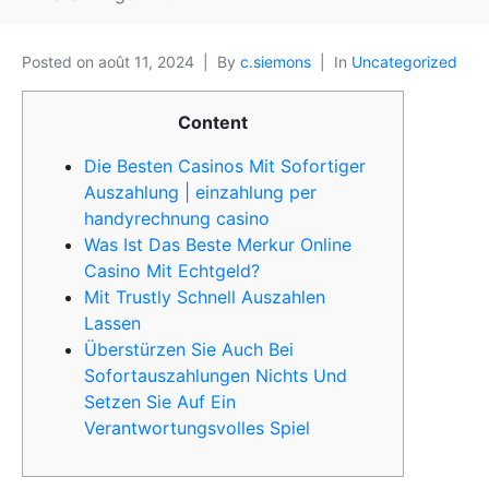
Posted on
août 11, 2024
By
c.siemons
In
Uncategorized
Content
Die Besten Casinos Mit Sofortiger
Auszahlung | einzahlung per
handyrechnung casino
Was Ist Das Beste Merkur Online
Casino Mit Echtgeld?
Mit Trustly Schnell Auszahlen
Lassen
Überstürzen Sie Auch Bei
Sofortauszahlungen Nichts Und
Setzen Sie Auf Ein
Verantwortungsvolles Spiel