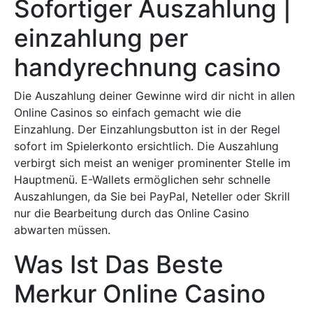
Sofortiger Auszahlung |
einzahlung per
handyrechnung casino
Die Auszahlung deiner Gewinne wird dir nicht in allen
Online Casinos so einfach gemacht wie die
Einzahlung. Der Einzahlungsbutton ist in der Regel
sofort im Spielerkonto ersichtlich. Die Auszahlung
verbirgt sich meist an weniger prominenter Stelle im
Hauptmenü. E-Wallets ermöglichen sehr schnelle
Auszahlungen, da Sie bei PayPal, Neteller oder Skrill
nur die Bearbeitung durch das Online Casino
abwarten müssen.
Was Ist Das Beste
Merkur Online Casino