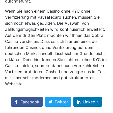
durchgeführt.
Wenn Sie nach einem Casino ohne KYC ohne
Verifizierung mit Paysafecard suchen, müssen Sie
sich noch etwas gedulden. Die Auswahl von
Zahlungsmöglichkeiten wird kontinuierlich erweitert.
Auf dem dritten Platz möchten wir Ihnen das Cobra
Casino vorstellen. Dass es sich hier um eines der
führenden Casinos ohne Verifizierung auf dem
deutschen Markt handelt, lässt sich im Grunde leicht
erklären. Denn hier können Sie nicht nur ohne KYC im
Casino spielen, sondern dabei auch von zahlreichen
Vorteilen profitieren. Cashed überzeugte uns im Test
mit einer sehr modernen und gut strukturierten
Webseite.
Facebook
Twitter
LinkedIn