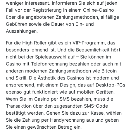
weniger interessant. Informieren Sie sich auf jeden
Fall vor der Registrierung in einem Online-Casino
über die angebotenen Zahlungsmethoden, allfällige
Gebühren sowie die Dauer von Ein- und
Auszahlungen.
Für die High Roller gibt es ein VIP-Programm, das
besonders lohnend ist. Und die Bequemlichkeit hört
nicht bei der Spieleauswahl auf – Sie können im
Casino mit Telefonrechnung bezahlen oder auch mit
anderen modernen Zahlungsmethoden wie Bitcoin
und Skrill. Die Ästhetik des Casinos ist modern und
ansprechend, mit einem Design, das auf Desktop-PCs
ebenso gut funktioniert wie auf mobilen Geräten.
Wenn Sie im Casino per SMS bezahlen, muss die
Transaktion über den zugesandten SMS-Code
bestätigt werden. Gehen Sie dazu zur Kasse, wählen
Sie die Zahlung per Handyrechnung aus und geben
Sie einen gewünschten Betrag ein.