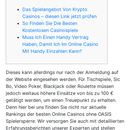
Das Spielangebot Von Krypto
Casinos – diesen Link jetzt prüfen
So Finden Sie Die Besten
Kostenlosen Casinospiele
Muss Ich Einen Handy Vertrag
Haben, Damit Ich Im Online Casino
Mit Handy Einzahlen Kann?
Dieses kann allerdings nur nach der Anmeldung auf
der Website eingesehen werden. Für Tischspiele, Sic
Bo, Video Poker, Blackjack oder Roulette müssen
jedoch weitaus höhere Einsätze von bis zu 100 €
getätigt werden, um einen Treuepunkt zu erhalten.
Denn hier bei uns finden Sie nicht nur aktuelle
Rankings der besten Online Casinos ohne OASIS
Spielersperre.
Wir versorgen Sie auch mit detaillierten
Erfahrungsberichten unserer Experten und stellen