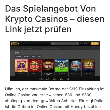
Das Spielangebot Von
Krypto Casinos – diesen
Link jetzt prüfen
Nämlich, der maximale Betrag der SMS Einzahlung im
Online Casino variiert zwischen €30 und €300,
abhängig von dem gewählten Anbieter. Für HighRoller
ist die Option im Online Casino mit Handy bezahlen