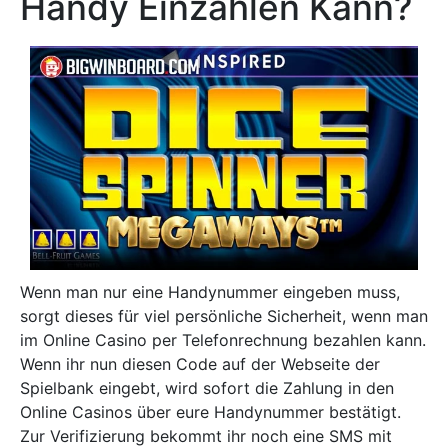
Handy Einzahlen Kann?
Wenn man nur eine Handynummer eingeben muss,
sorgt dieses für viel persönliche Sicherheit, wenn man
im Online Casino per Telefonrechnung bezahlen kann.
Wenn ihr nun diesen Code auf der Webseite der
Spielbank eingebt, wird sofort die Zahlung in den
Online Casinos über eure Handynummer bestätigt.
Zur Verifizierung bekommt ihr noch eine SMS mit