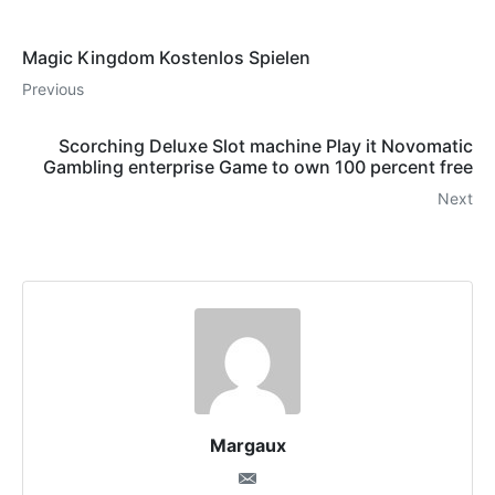
Magic Kingdom Kostenlos Spielen
Previous
Scorching Deluxe Slot machine Play it Novomatic
Gambling enterprise Game to own 100 percent free
Next
Margaux