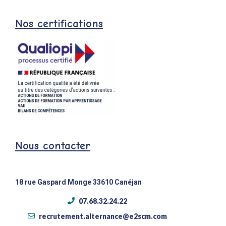
Nos certifications
Nous contacter
18 rue Gaspard Monge 33610 Canéjan
07.68.32.24.22
recrutement.alternance@e2scm.com