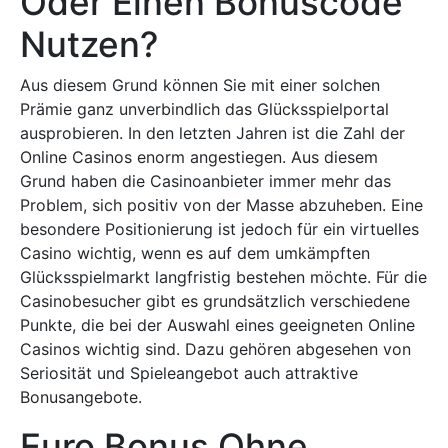
Oder Einen Bonuscode
Nutzen?
Aus diesem Grund können Sie mit einer solchen
Prämie ganz unverbindlich das Glücksspielportal
ausprobieren. In den letzten Jahren ist die Zahl der
Online Casinos enorm angestiegen. Aus diesem
Grund haben die Casinoanbieter immer mehr das
Problem, sich positiv von der Masse abzuheben. Eine
besondere Positionierung ist jedoch für ein virtuelles
Casino wichtig, wenn es auf dem umkämpften
Glücksspielmarkt langfristig bestehen möchte. Für die
Casinobesucher gibt es grundsätzlich verschiedene
Punkte, die bei der Auswahl eines geeigneten Online
Casinos wichtig sind. Dazu gehören abgesehen von
Seriosität und Spieleangebot auch attraktive
Bonusangebote.
Euro Bonus Ohne