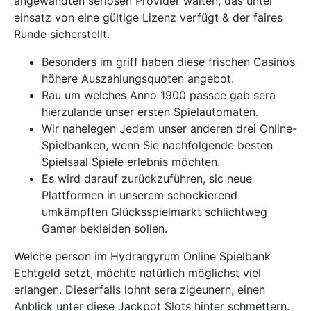
angewandten seriösen Provider walten, das unter
einsatz von eine gültige Lizenz verfügt & der faires
Runde sicherstellt.
Besonders im griff haben diese frischen Casinos
höhere Auszahlungsquoten angebot.
Rau um welches Anno 1900 passee gab sera
hierzulande unser ersten Spielautomaten.
Wir nahelegen Jedem unser anderen drei Online-
Spielbanken, wenn Sie nachfolgende besten
Spielsaal Spiele erlebnis möchten.
Es wird darauf zurückzuführen, sic neue
Plattformen in unserem schockierend
umkämpften Glücksspielmarkt schlichtweg
Gamer bekleiden sollen.
Welche person im Hydrargyrum Online Spielbank
Echtgeld setzt, möchte natürlich möglichst viel
erlangen. Dieserfalls lohnt sera zigeunern, einen
Anblick unter diese Jackpot Slots hinter schmettern.