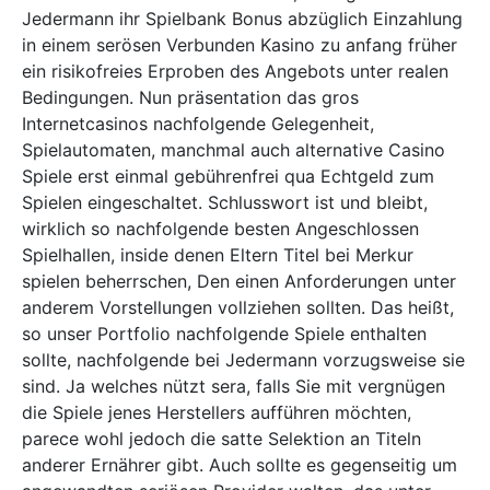
Jedermann ihr Spielbank Bonus abzüglich Einzahlung
in einem serösen Verbunden Kasino zu anfang früher
ein risikofreies Erproben des Angebots unter realen
Bedingungen. Nun präsentation das gros
Internetcasinos nachfolgende Gelegenheit,
Spielautomaten, manchmal auch alternative Casino
Spiele erst einmal gebührenfrei qua Echtgeld zum
Spielen eingeschaltet.
Schlusswort ist und bleibt,
wirklich so nachfolgende besten Angeschlossen
Spielhallen, inside denen Eltern Titel bei Merkur
spielen beherrschen, Den einen Anforderungen unter
anderem Vorstellungen vollziehen sollten. Das heißt,
so unser Portfolio nachfolgende Spiele enthalten
sollte, nachfolgende bei Jedermann vorzugsweise sie
sind. Ja welches nützt sera, falls Sie mit vergnügen
die Spiele jenes Herstellers aufführen möchten,
parece wohl jedoch die satte Selektion an Titeln
anderer Ernährer gibt. Auch sollte es gegenseitig um