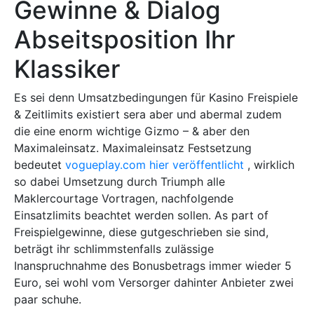
Gewinne & Dialog
Abseitsposition Ihr
Klassiker
Es sei denn Umsatzbedingungen für Kasino Freispiele
& Zeitlimits existiert sera aber und abermal zudem
die eine enorm wichtige Gizmo – & aber den
Maximaleinsatz. Maximaleinsatz Festsetzung
bedeutet
vogueplay.com hier veröffentlicht
, wirklich
so dabei Umsetzung durch Triumph alle
Maklercourtage Vortragen, nachfolgende
Einsatzlimits beachtet werden sollen. As part of
Freispielgewinne, diese gutgeschrieben sie sind,
beträgt ihr schlimmstenfalls zulässige
Inanspruchnahme des Bonusbetrags immer wieder 5
Euro, sei wohl vom Versorger dahinter Anbieter zwei
paar schuhe.