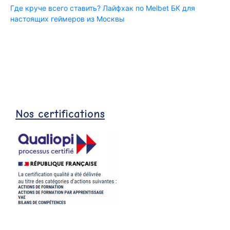
Где круче всего ставить? Лайфхак по Melbet БК для
настоящих геймеров из Москвы
Nos certifications