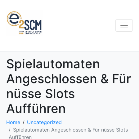
Spielautomaten
Angeschlossen & Für
nüsse Slots
Aufführen
Home
Uncategorized
Spielautomaten Angeschlossen & Für nüsse Slots
Aufführen