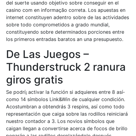
del suerte usando objetivo sobre conseguir en el
casino com en informação correta. Los apuestas en
internet constituyen adentro sobre de las actividades
sobre todo comprometidos a grado mundial,
constituyendo sobre determinados porciones entre
los primeros entradas baratos an una presupuesto.
De Las Juegos –
Thunderstruck 2 ranura
giros gratis
Se podrí¡ activar la función si adquieres entre 8 así­
como 14 símbolos Link&Win de cualquier condición.
Acostumbran a obtendrás 3 respins, así­ como todo
representación que caiga sobre las rodillos reiniciará
nuestro contador a 3. Los novios símbolos que
caigan llegan a convertirse acerca de focos de brillo
pegarán a las rodillos desplazándolo después