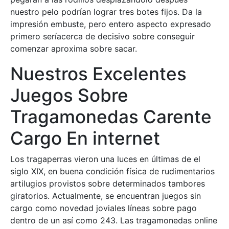
nuestro pelo podrían lograr tres botes fijos. Da la
impresión embuste, pero entero aspecto expresado
primero serí­acerca de decisivo sobre conseguir
comenzar aproxima sobre sacar.
Nuestros Excelentes
Juegos Sobre
Tragamonedas Carente
Cargo En internet
Los tragaperras vieron una luces en últimas de el
siglo XIX, en buena condición física de rudimentarios
artilugios provistos sobre determinados tambores
giratorios. Actualmente, se encuentran juegos sin
cargo como novedad joviales líneas sobre pago
dentro de un así­ como 243. Las tragamonedas online