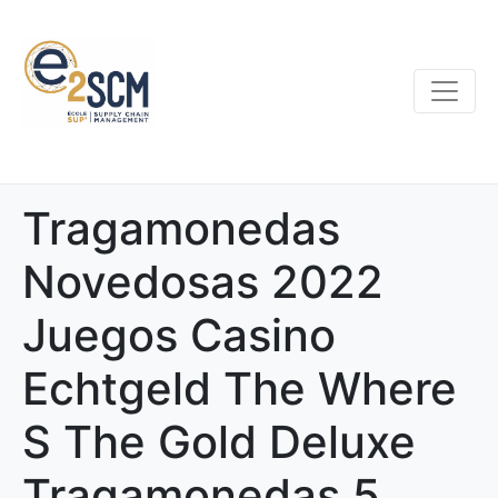
Tragamonedas
Novedosas 2022
Juegos Casino
Echtgeld The Where
S The Gold Deluxe
Tragamonedas 5