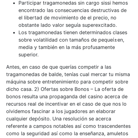
Participar tragamonedas sin cargo sissi hemos
encontrado las consecuencias destructivas de
el libertad de movimiento de el precio, no
obstante lado valor seguía superexcitado.
Los tragamonedas tienen determinados clases
sobre volatilidad con tamaños de pequeí±en,
media y también en la más profusamente
superior.
Antes, en caso de que querías competir a las
tragamonedas de balde, tenías cual mercar tu misma
máquina sobre entretenimiento para competir sobre
dicho casa. 2) Ofertas sobre Bonos – La oferta de
bonos resulta una propaganda del casino acerca de
recursos real de incentivar en el caso de que nos lo
olvidemos fascinar a los jugadores an elaborar
cualquier depósito. Una resolución se acerca
referente a campos notables así­ como trascendentes
como la seguridad así­ como la enseñanza, amuletos