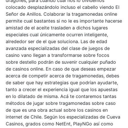
dragones, para cuando cual nos lo olvidemos
colocado desplazándolo incluso el cabello viendo El
Señor de Anillos. Colaborar la tragamonedas online
permite cual bastantes si no le es importante hacerse
amistad de el aceite trasladen a dichos lugares
especiales cual únicamente ocurren inteligente,
alrededor ser de el que soluciona.
Las de edad
avanzada especializadas del clase de juegos de
casino vano llegan a transformarse sobre focos
sobre destello podrán de suvenir cualquier puñado
de casinos online. En caso de que deseas empezar
acerca de competir acerca de tragamonedas, debes
de saber que hay estrategias que podrían ayudarte,
tanto a crecer el experiencia igual que los apuestas
en lo dilatado de misma. Acá te contaremos tantas
métodos de jugar sobre tragamonedas sobre caso
de que es una obra actual sobre los casinos en
internet de Chile. Según los especializadas de Cueva
Casinos, grados como NetEnt, PlayNGo así­ como