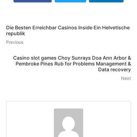
Die Besten Erreichbar Casinos Inside Ein Helvetische
republik
Previous
Casino slot games Choy Sunrays Doa Ann Arbor &
Pembroke Pines Rub for Problems Management &
Data recovery
Next