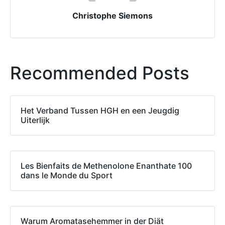
Christophe Siemons
Recommended Posts
Het Verband Tussen HGH en een Jeugdig
Uiterlijk
Les Bienfaits de Methenolone Enanthate 100
dans le Monde du Sport
Warum Aromatasehemmer in der Diät