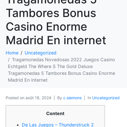
Tambores Bonus
Casino Enorme
Madrid En internet
Home
Uncategorized
Tragamonedas Novedosas 2022 Juegos Casino
Echtgeld The Where S The Gold Deluxe
Tragamonedas 5 Tambores Bonus Casino Enorme
Madrid En internet
Posted on
août 18, 2024
By
c.siemons
In
Uncategorized
Content
De Las Juegos – Thunderstruck 2