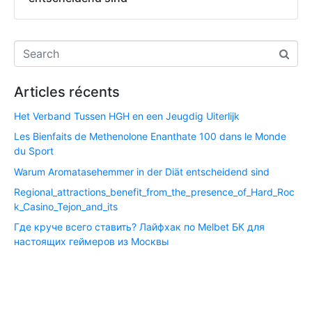
Articles récents
Het Verband Tussen HGH en een Jeugdig Uiterlijk
Les Bienfaits de Methenolone Enanthate 100 dans le Monde
du Sport
Warum Aromatasehemmer in der Diät entscheidend sind
Regional_attractions_benefit_from_the_presence_of_Hard_Roc
k_Casino_Tejon_and_its
Где круче всего ставить? Лайфхак по Melbet БК для
настоящих геймеров из Москвы