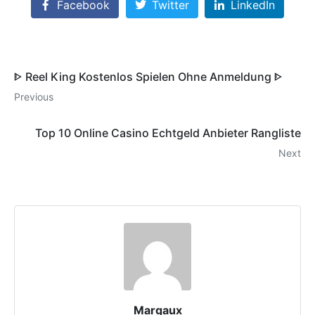
Facebook
Twitter
LinkedIn
ᐈ Reel King Kostenlos Spielen Ohne Anmeldung ᐈ
Previous
Top 10 Online Casino Echtgeld Anbieter Rangliste
Next
Margaux