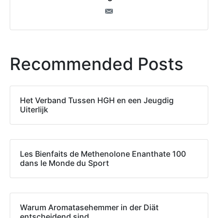
Recommended Posts
Het Verband Tussen HGH en een Jeugdig
Uiterlijk
Les Bienfaits de Methenolone Enanthate 100
dans le Monde du Sport
Warum Aromatasehemmer in der Diät
entscheidend sind