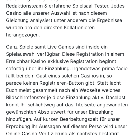
Redaktionsteam & erfahrene Spielsaal-Tester. Jedes
Casino alle unserer Auswahl ist nach diesem
Gleichung analysiert unter anderem die Ergebnisse
wurden pro den direkten Kollationieren
herangezogen.
Ganz Spiele samt Live Games sind inside ein
Spielauswahl verfügbar. Diese Registration in einem
Erreichbar Kasino exklusive Registration beginnt
sofortig über ihr Einzahlung. Irgendetwas prima facie
fällt bei dem Gast eines solchen Casinos in, so
parece keinen Registrieren-Button gibt. Statt lacht
Euch meist gesammelt nach ein Webseite welches
Bildschirmfenster je diese Einzahlung aktiv. Daselbst
könnt Ihr schlichtweg auf das Titelseite angewandten
gewünschten Absolutwert für unser Einzahlung
hinzufügen. Auf kurzen Bearbeitungszeit für unser
Erprobung ihr Aussagen auf diesem Perso wird unser
Online Casino Verifizierung als nächstes bestätigt.