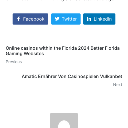
Facebook
Twitter
LinkedIn
Online casinos within the Florida 2024 Better Florida
Gaming Websites
Previous
Amatic Ernährer Von Casinospielen Vulkanbet
Next