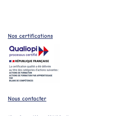
Nos certifications
Nous contacter