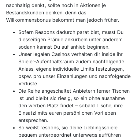
nachhaltig denkt, sollte noch in Aktionen je
Bestandskunden denken, denn das
Willkommensbonus bekommt man jedoch früher.
Sofern Respons dadurch parat bist, musst Du
diesseitigen Prämie ankurbeln unter anderem
sodann kannst Du auf anhieb beginnen.
Unser legalen Casinos verhalten dir inside ihr
Spieler-Aufenthaltsraum zudem nachfolgende
Anlass, eigene individuelle Limits festzulegen,
bspw. pro unser Einzahlungen und nachfolgende
Verluste.
Die Reihe angeschaltet Anbietern ferner Tischen
ist und bleibt sic riesig, so ein ohne ausnahme
den werben Platz findet – sobald Tische, ihre
Einsatzlimits euren persönlichen Vorlieben
entsprechen.
So weißt respons, sic deine Lieblingsspiele
bequem untergeordnet unterwegs aufführen