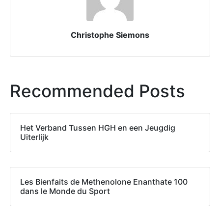
Christophe Siemons
Recommended Posts
Het Verband Tussen HGH en een Jeugdig
Uiterlijk
Les Bienfaits de Methenolone Enanthate 100
dans le Monde du Sport