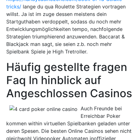
tricks/
lange du qua Roulette Strategien vortragen
willst. Ja ist im zuge dessen meistens dein
Startguthaben verdoppelt, sodass du noch mehr
Entwicklungsmöglichkeiten tempo, nachfolgende
Strategien triumphierend anzuwenden. Baccarat &
Blackjack man sagt, sie seien z.b. noch mehr
Spielbank Spiele je High Tretroller.
Häufig gestellte fragen
Faq In hinblick auf
Angeschlossen Casinos
Auch Freunde bei
Erreichbar Poker
kommen within virtuellen Spielbanken geladen unter
deren Spesen. Die besten Online Casinos sehen nicht
gleichwohl Videopoker Automaten inoffizieller