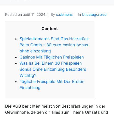
Posted on
août 11, 2024
By
c.siemons
In
Uncategorized
Content
Spielautomaten Sind Das Herzstück
Beim Gratis – 30 euro casino bonus
ohne einzahlung
Casinos Mit Täglichen Freispielen
Was Ist Bei Einem 30 Freispielen
Bonus Ohne Einzahlung Besonders
Wichtig?
Tägliche Freispiele Mit Der Ersten
Einzahlung
Die AGB berichten meist von Beschränkungen in der
Gewinnhöhe, zeigen dir alles zum Thema Umsatz und