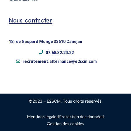
Nous contacter
18 rue Gaspard Monge 33610 Canéjan
07.68.32.24.22
recrutement.alternance@e2scm.com
©2023 – E2SCM. Tous droits réservés.
Mentions légales
Protection des données
Gestion des cookies