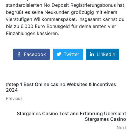
standardisierten No Deposit Registrierungsbonus hat,
begrüßt es seine Neukunden großzügig mit einem
vierstufigen Willkommenspaket. Insgesamt kannst du
bis zu 6.000 Euro Bonusgeld für deine ersten vier
Einzahlungen kassieren.
Facebook
Twitter
LinkedIn
#step 1 Best Online casino Websites & Incentives
2024
Previous
Stargames Casino Test and Erfahrung Übersicht
Stargames Casino
Next