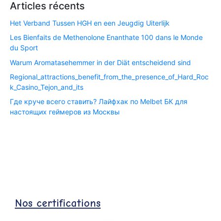
Articles récents
Het Verband Tussen HGH en een Jeugdig Uiterlijk
Les Bienfaits de Methenolone Enanthate 100 dans le Monde
du Sport
Warum Aromatasehemmer in der Diät entscheidend sind
Regional_attractions_benefit_from_the_presence_of_Hard_Roc
k_Casino_Tejon_and_its
Где круче всего ставить? Лайфхак по Melbet БК для
настоящих геймеров из Москвы
Nos certifications