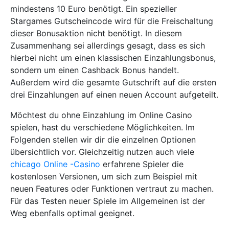
mindestens 10 Euro benötigt. Ein spezieller
Stargames Gutscheincode wird für die Freischaltung
dieser Bonusaktion nicht benötigt. In diesem
Zusammenhang sei allerdings gesagt, dass es sich
hierbei nicht um einen klassischen Einzahlungsbonus,
sondern um einen Cashback Bonus handelt.
Außerdem wird die gesamte Gutschrift auf die ersten
drei Einzahlungen auf einen neuen Account aufgeteilt.
Möchtest du ohne Einzahlung im Online Casino
spielen, hast du verschiedene Möglichkeiten. Im
Folgenden stellen wir dir die einzelnen Optionen
übersichtlich vor. Gleichzeitig nutzen auch viele
chicago Online -Casino
erfahrene Spieler die
kostenlosen Versionen, um sich zum Beispiel mit
neuen Features oder Funktionen vertraut zu machen.
Für das Testen neuer Spiele im Allgemeinen ist der
Weg ebenfalls optimal geeignet.