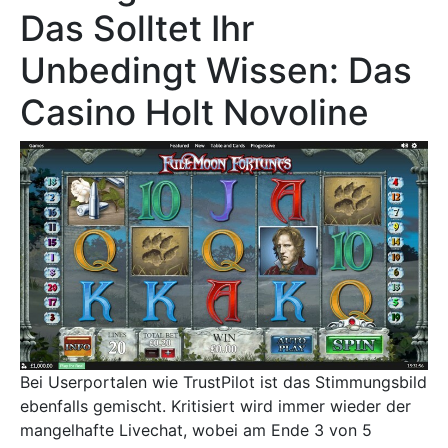
Das Solltet Ihr
Unbedingt Wissen: Das
Casino Holt Novoline
Bei Userportalen wie TrustPilot ist das Stimmungsbild
ebenfalls gemischt. Kritisiert wird immer wieder der
mangelhafte Livechat, wobei am Ende 3 von 5