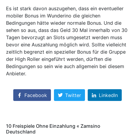
Es ist stark davon auszugehen, dass ein eventueller
mobiler Bonus im Wunderino die gleichen
Bedingungen hätte wieder normale Bonus. Und die
sehen so aus, dass das Geld 30 Mal innerhalb von 30
Tagen bevorzugt an Slots umgesetzt werden muss
bevor eine Auszahlung möglich wird. Sollte vielleicht
zeitlich begrenzt ein spezieller Bonus für die Gruppe
der High Roller eingeführt werden, dürften die
Bedingungen so sein wie auch allgemein bei diesem
Anbieter.
Facebook
Twitter
LinkedIn
10 Freispiele Ohne Einzahlung « Zamsino
Deutschland