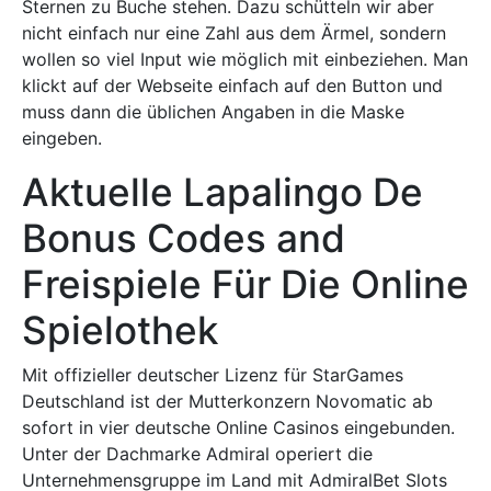
Sternen zu Buche stehen. Dazu schütteln wir aber
nicht einfach nur eine Zahl aus dem Ärmel, sondern
wollen so viel Input wie möglich mit einbeziehen. Man
klickt auf der Webseite einfach auf den Button und
muss dann die üblichen Angaben in die Maske
eingeben.
Aktuelle Lapalingo De
Bonus Codes and
Freispiele Für Die Online
Spielothek
Mit offizieller deutscher Lizenz für StarGames
Deutschland ist der Mutterkonzern Novomatic ab
sofort in vier deutsche Online Casinos eingebunden.
Unter der Dachmarke Admiral operiert die
Unternehmensgruppe im Land mit AdmiralBet Slots