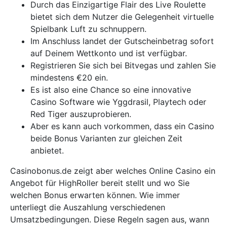
Durch das Einzigartige Flair des Live Roulette
bietet sich dem Nutzer die Gelegenheit virtuelle
Spielbank Luft zu schnuppern.
Im Anschluss landet der Gutscheinbetrag sofort
auf Deinem Wettkonto und ist verfügbar.
Registrieren Sie sich bei Bitvegas und zahlen Sie
mindestens €20 ein.
Es ist also eine Chance so eine innovative
Casino Software wie Yggdrasil, Playtech oder
Red Tiger auszuprobieren.
Aber es kann auch vorkommen, dass ein Casino
beide Bonus Varianten zur gleichen Zeit
anbietet.
Casinobonus.de zeigt aber welches Online Casino ein
Angebot für HighRoller bereit stellt und wo Sie
welchen Bonus erwarten können. Wie immer
unterliegt die Auszahlung verschiedenen
Umsatzbedingungen. Diese Regeln sagen aus, wann