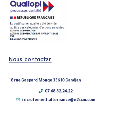
Nous contacter
18 rue Gaspard Monge 33610 Canéjan
07.68.32.24.22
recrutement.alternance@e2scm.com