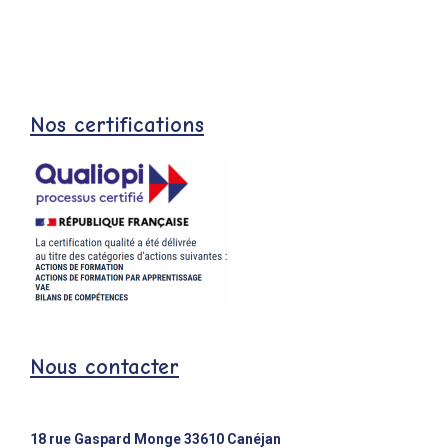
Nos certifications
Nous contacter
18 rue Gaspard Monge 33610 Canéjan