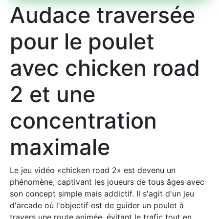
Audace traversée
pour le poulet
avec chicken road
2 et une
concentration
maximale
Le jeu vidéo «chicken road 2» est devenu un
phénomène, captivant les joueurs de tous âges avec
son concept simple mais addictif. Il s'agit d'un jeu
d'arcade où l'objectif est de guider un poulet à
travers une route animée, évitant le trafic tout en