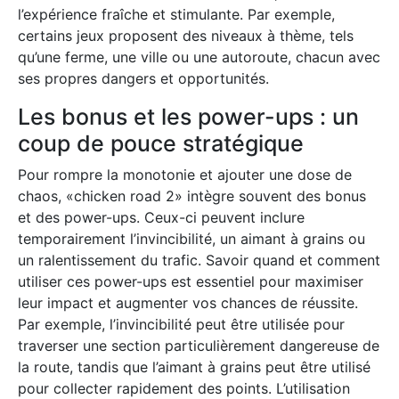
l’expérience fraîche et stimulante. Par exemple,
certains jeux proposent des niveaux à thème, tels
qu’une ferme, une ville ou une autoroute, chacun avec
ses propres dangers et opportunités.
Les bonus et les power-ups : un
coup de pouce stratégique
Pour rompre la monotonie et ajouter une dose de
chaos, «chicken road 2» intègre souvent des bonus
et des power-ups. Ceux-ci peuvent inclure
temporairement l’invincibilité, un aimant à grains ou
un ralentissement du trafic. Savoir quand et comment
utiliser ces power-ups est essentiel pour maximiser
leur impact et augmenter vos chances de réussite.
Par exemple, l’invincibilité peut être utilisée pour
traverser une section particulièrement dangereuse de
la route, tandis que l’aimant à grains peut être utilisé
pour collecter rapidement des points. L’utilisation