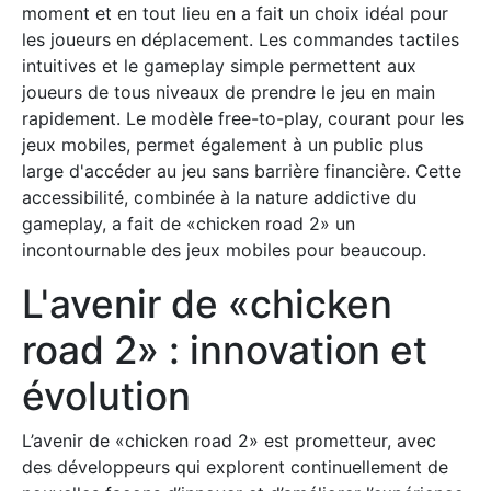
moment et en tout lieu en a fait un choix idéal pour
les joueurs en déplacement. Les commandes tactiles
intuitives et le gameplay simple permettent aux
joueurs de tous niveaux de prendre le jeu en main
rapidement. Le modèle free-to-play, courant pour les
jeux mobiles, permet également à un public plus
large d'accéder au jeu sans barrière financière. Cette
accessibilité, combinée à la nature addictive du
gameplay, a fait de «chicken road 2» un
incontournable des jeux mobiles pour beaucoup.
L'avenir de «chicken
road 2» : innovation et
évolution
L’avenir de «chicken road 2» est prometteur, avec
des développeurs qui explorent continuellement de