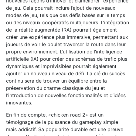
nouvelles façons d’innover et d’améliorer l’expérience
de jeu. Cela pourrait inclure l’ajout de nouveaux
modes de jeu, tels que des défis basés sur le temps
ou des niveaux coopératifs multijoueurs. L’intégration
de la réalité augmentée (RA) pourrait également
créer une expérience plus immersive, permettant aux
joueurs de voir le poulet traverser la route dans leur
propre environnement. L’utilisation de l’intelligence
artificielle (IA) pour créer des schémas de trafic plus
dynamiques et imprévisibles pourrait également
ajouter un nouveau niveau de défi. La clé du succès
continu sera de trouver un équilibre entre la
préservation du charme classique du jeu et
l’introduction de nouvelles fonctionnalités et d’idées
innovantes.
En fin de compte, «chicken road 2» est un
témoignage de la puissance du gameplay simple
mais addictif. Sa popularité durable est une preuve