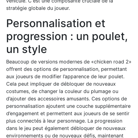
véhicule. C'est une composante cruciale de la
stratégie globale du joueur.
Personnalisation et
progression : un poulet,
un style
Beaucoup de versions modernes de «chicken road 2»
offrent des options de personnalisation, permettant
aux joueurs de modifier l’apparence de leur poulet.
Cela peut impliquer de débloquer de nouveaux
costumes, de changer la couleur du plumage ou
d’ajouter des accessoires amusants. Ces options de
personnalisation ajoutent une couche supplémentaire
d’engagement et permettent aux joueurs de se sentir
plus connectés à leur personnage. La progression
dans le jeu peut également débloquer de nouveaux
environnements ou de nouveaux défis, maintenant