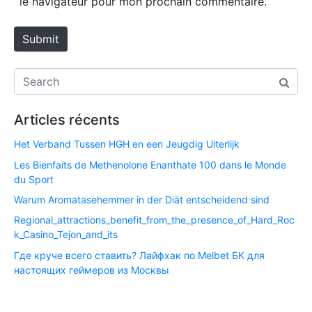
le navigateur pour mon prochain commentaire.
t
e
Submit
Articles récents
Het Verband Tussen HGH en een Jeugdig Uiterlijk
Les Bienfaits de Methenolone Enanthate 100 dans le Monde
du Sport
Warum Aromatasehemmer in der Diät entscheidend sind
Regional_attractions_benefit_from_the_presence_of_Hard_Roc
k_Casino_Tejon_and_its
Где круче всего ставить? Лайфхак по Melbet БК для
настоящих геймеров из Москвы