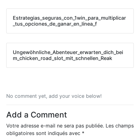
Estrategias_seguras_con_1win_para_multiplicar
_tus_opciones_de_ganar_en_línea_f
Ungewöhnliche_Abenteuer_erwarten_dich_bei
m_chicken_road_slot_mit_schnellen_Reak
No comment yet, add your voice below!
Add a Comment
Votre adresse e-mail ne sera pas publiée.
Les champs
obligatoires sont indiqués avec
*