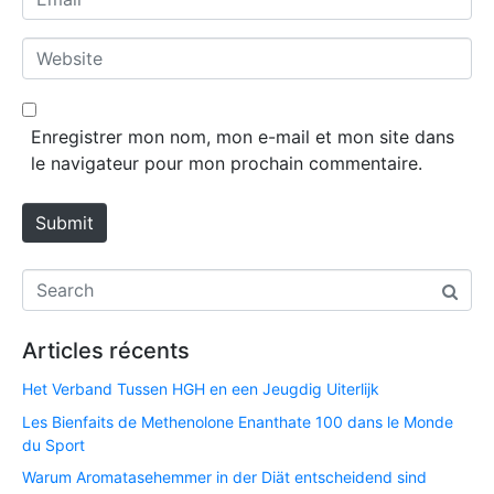
e
m
*
a
W
i
e
l
b
*
s
Enregistrer mon nom, mon e-mail et mon site dans
i
le navigateur pour mon prochain commentaire.
t
e
Submit
Articles récents
Het Verband Tussen HGH en een Jeugdig Uiterlijk
Les Bienfaits de Methenolone Enanthate 100 dans le Monde
du Sport
Warum Aromatasehemmer in der Diät entscheidend sind