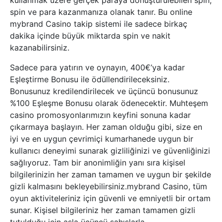
spin ve para kazanmanıza olanak tanır. Bu online
mybrand Casino takip sistemi ile sadece birkaç
dakika içinde büyük miktarda spin ve nakit
kazanabilirsiniz.
Sadece para yatırın ve oynayın, 400€’ya kadar
Eşleştirme Bonusu ile ödüllendirileceksiniz.
Bonusunuz kredilendirilecek ve üçüncü bonusunuz
%100 Eşleşme Bonusu olarak ödenecektir. Muhteşem
casino promosyonlarımızın keyfini sonuna kadar
çıkarmaya başlayın. Her zaman olduğu gibi, size en
iyi ve en uygun çevrimiçi kumarhanede uygun bir
kullanıcı deneyimi sunarak gizliliğinizi ve güvenliğinizi
sağlıyoruz. Tam bir anonimliğin yanı sıra kişisel
bilgilerinizin her zaman tamamen ve uygun bir şekilde
gizli kalmasını bekleyebilirsiniz.mybrand Casino, tüm
oyun aktiviteleriniz için güvenli ve emniyetli bir ortam
sunar. Kişisel bilgileriniz her zaman tamamen gizli
tutulduğu için asla üçüncü şahıslarla