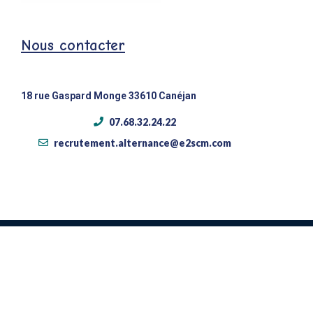
Nous contacter
18 rue Gaspard Monge 33610 Canéjan
07.68.32.24.22
recrutement.alternance@e2scm.com
©2023 – E2SCM. Tous droits réservés.
Mentions légales
Protection des données
Gestion des cookies