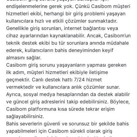
endişelenmelerine gerek yok. Çünkü Casibom müşteri
hizmetleri ekibi, herhangi bir giriş problemi yaşayan
kullanıcılara hızlı ve etkili çözümler sunmaktadır.
Genellikle giriş sorunları, internet bağlantısı veya
cihaz ayarlarından kaynaklanabilir. Ancak, Casibom’un
teknik destek ekibi bu tür sorunlara anında müdahale
ederek, kullanıcıların bahis deneyiminden keyif
almasını sağlar.
Casibom giriş sorunu yaşayanların yapması gereken
ilk adım, müşteri hizmetleri ekibiyle iletişime
geçmektir. Canlı destek hattı 7/24 hizmet
vermektedir ve kullanıcılara anlık çözümler sunar.
Ayrıca, sosyal medya hesaplarından da destek alabilir
ve güncel giriş adreslerini takip edebilirsiniz. Böylece,
Casibom platformuna kısa sürede tekrar erişim
sağlayabilirsiniz.
Bahis severlerin güvenli ve sorunsuz bir şekilde bahis
yapabilmeleri için Casibom sürekli olarak giriş