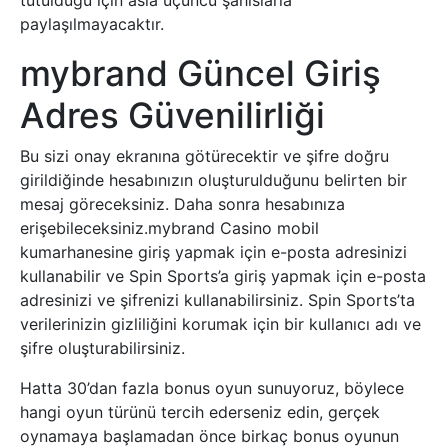
paylaşılmayacaktır.
mybrand Güncel Giriş
Adres Güvenilirliği
Bu sizi onay ekranına götürecektir ve şifre doğru
girildiğinde hesabınızın oluşturulduğunu belirten bir
mesaj göreceksiniz. Daha sonra hesabınıza
erişebileceksiniz.mybrand Casino mobil
kumarhanesine giriş yapmak için e-posta adresinizi
kullanabilir ve Spin Sports’a giriş yapmak için e-posta
adresinizi ve şifrenizi kullanabilirsiniz. Spin Sports’ta
verilerinizin gizliliğini korumak için bir kullanıcı adı ve
şifre oluşturabilirsiniz.
Hatta 30’dan fazla bonus oyun sunuyoruz, böylece
hangi oyun türünü tercih ederseniz edin, gerçek
oynamaya başlamadan önce birkaç bonus oyunun