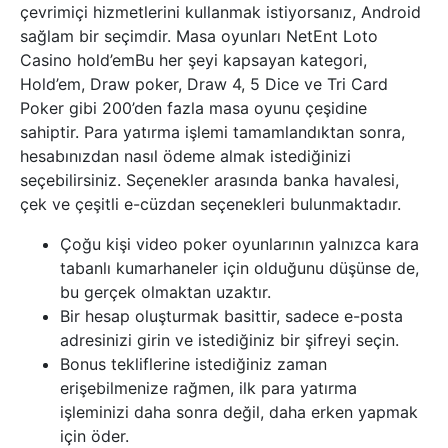
çevrimiçi hizmetlerini kullanmak istiyorsanız, Android
sağlam bir seçimdir. Masa oyunları NetEnt Loto
Casino hold’emBu her şeyi kapsayan kategori,
Hold’em, Draw poker, Draw 4, 5 Dice ve Tri Card
Poker gibi 200’den fazla masa oyunu çeşidine
sahiptir. Para yatırma işlemi tamamlandıktan sonra,
hesabınızdan nasıl ödeme almak istediğinizi
seçebilirsiniz. Seçenekler arasında banka havalesi,
çek ve çeşitli e-cüzdan seçenekleri bulunmaktadır.
Çoğu kişi video poker oyunlarının yalnızca kara
tabanlı kumarhaneler için olduğunu düşünse de,
bu gerçek olmaktan uzaktır.
Bir hesap oluşturmak basittir, sadece e-posta
adresinizi girin ve istediğiniz bir şifreyi seçin.
Bonus tekliflerine istediğiniz zaman
erişebilmenize rağmen, ilk para yatırma
işleminizi daha sonra değil, daha erken yapmak
için öder.