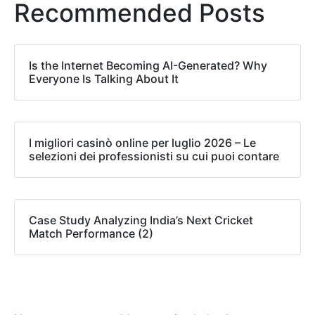
Recommended Posts
Is the Internet Becoming AI-Generated? Why
Everyone Is Talking About It
I migliori casinò online per luglio 2026 – Le
selezioni dei professionisti su cui puoi contare
Case Study Analyzing India’s Next Cricket
Match Performance (2)