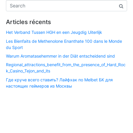
Articles récents
Het Verband Tussen HGH en een Jeugdig Uiterlijk
Les Bienfaits de Methenolone Enanthate 100 dans le Monde
du Sport
Warum Aromatasehemmer in der Diät entscheidend sind
Regional_attractions_benefit_from_the_presence_of_Hard_Roc
k_Casino_Tejon_and_its
Где круче всего ставить? Лайфхак по Melbet БК для
настоящих геймеров из Москвы