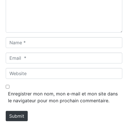
e
n
t
*
N
a
m
E
e
m
*
a
W
i
e
l
b
*
s
Enregistrer mon nom, mon e-mail et mon site dans
i
le navigateur pour mon prochain commentaire.
t
e
Submit