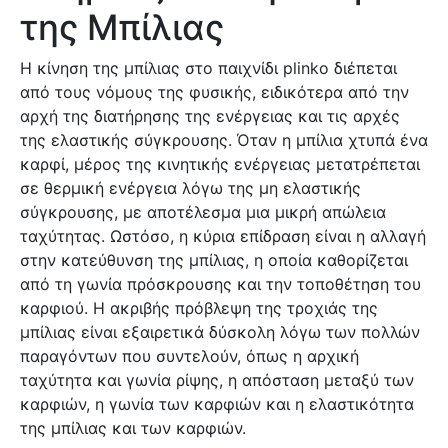
της Μπίλιας
Η κίνηση της μπίλιας στο παιχνίδι plinko διέπεται
από τους νόμους της φυσικής, ειδικότερα από την
αρχή της διατήρησης της ενέργειας και τις αρχές
της ελαστικής σύγκρουσης. Όταν η μπίλια χτυπά ένα
καρφί, μέρος της κινητικής ενέργειας μετατρέπεται
σε θερμική ενέργεια λόγω της μη ελαστικής
σύγκρουσης, με αποτέλεσμα μια μικρή απώλεια
ταχύτητας. Ωστόσο, η κύρια επίδραση είναι η αλλαγή
στην κατεύθυνση της μπίλιας, η οποία καθορίζεται
από τη γωνία πρόσκρουσης και την τοποθέτηση του
καρφιού. Η ακριβής πρόβλεψη της τροχιάς της
μπίλιας είναι εξαιρετικά δύσκολη λόγω των πολλών
παραγόντων που συντελούν, όπως η αρχική
ταχύτητα και γωνία ρίψης, η απόσταση μεταξύ των
καρφιών, η γωνία των καρφιών και η ελαστικότητα
της μπίλιας και των καρφιών.