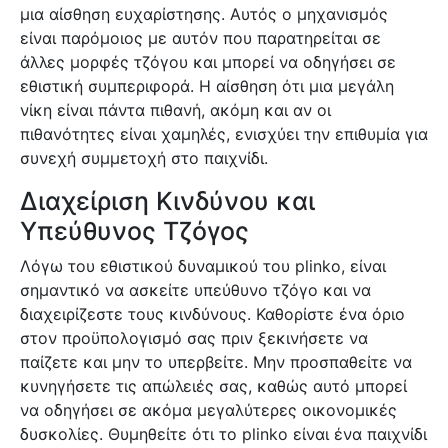
μια αίσθηση ευχαρίστησης. Αυτός ο μηχανισμός
είναι παρόμοιος με αυτόν που παρατηρείται σε
άλλες μορφές τζόγου και μπορεί να οδηγήσει σε
εθιστική συμπεριφορά. Η αίσθηση ότι μια μεγάλη
νίκη είναι πάντα πιθανή, ακόμη και αν οι
πιθανότητες είναι χαμηλές, ενισχύει την επιθυμία για
συνεχή συμμετοχή στο παιχνίδι.
Διαχείριση Κινδύνου και
Υπεύθυνος Τζόγος
Λόγω του εθιστικού δυναμικού του plinko, είναι
σημαντικό να ασκείτε υπεύθυνο τζόγο και να
διαχειρίζεστε τους κινδύνους. Καθορίστε ένα όριο
στον προϋπολογισμό σας πριν ξεκινήσετε να
παίζετε και μην το υπερβείτε. Μην προσπαθείτε να
κυνηγήσετε τις απώλειές σας, καθώς αυτό μπορεί
να οδηγήσει σε ακόμα μεγαλύτερες οικονομικές
δυσκολίες. Θυμηθείτε ότι το plinko είναι ένα παιχνίδι