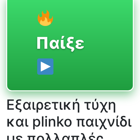
Παίξε
Εξαιρετική τύχη
και plinko παιχνίδι
με πολλαπλές