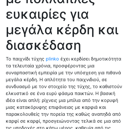
ευκαιρίες για
μεγάλα κέρδη και
διασκέδαση
Το παιχνίδι τύχης
plinko
έχει κερδίσει δημοτικότητα
τα τελευταία χρόνια, προσφέροντας μια
συναρπαστική εμπειρία με την υπόσχεση για πιθανά
μεγάλα κέρδη. Η απλότητα του παιχνιδιού, σε
συνδυασμό με τον στοιχείο της τύχης, το καθιστούν
ελκυστικό σε ένα ευρύ φάσμα παικτών. Η βασική
ιδέα είναι απλή: ρίχνεις μια μπίλια από την κορυφή
μιας κατακόρυφης επιφάνειας με καρφιά και
παρακολουθείς την πορεία της καθώς αναπηδά από
καρφί σε καρφί, προσγειώνοντας τελικά σε μια από
τις υποδοχές στο κάτω μέρος, καθεμία από τις