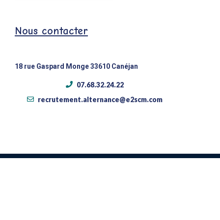
Nous contacter
18 rue Gaspard Monge 33610 Canéjan
07.68.32.24.22
recrutement.alternance@e2scm.com
©2023 – E2SCM. Tous droits réservés.
Mentions légales
Protection des données
Gestion des cookies