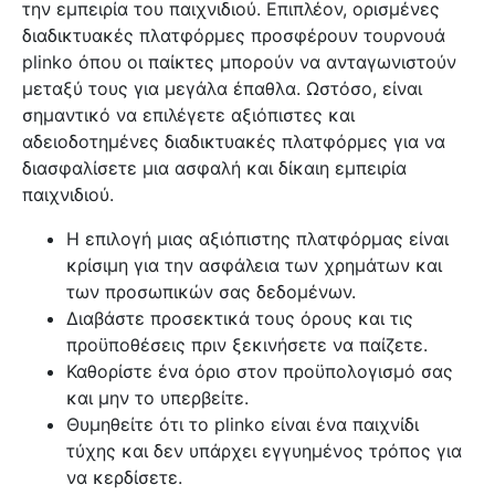
την εμπειρία του παιχνιδιού. Επιπλέον, ορισμένες
διαδικτυακές πλατφόρμες προσφέρουν τουρνουά
plinko όπου οι παίκτες μπορούν να ανταγωνιστούν
μεταξύ τους για μεγάλα έπαθλα. Ωστόσο, είναι
σημαντικό να επιλέγετε αξιόπιστες και
αδειοδοτημένες διαδικτυακές πλατφόρμες για να
διασφαλίσετε μια ασφαλή και δίκαιη εμπειρία
παιχνιδιού.
Η επιλογή μιας αξιόπιστης πλατφόρμας είναι
κρίσιμη για την ασφάλεια των χρημάτων και
των προσωπικών σας δεδομένων.
Διαβάστε προσεκτικά τους όρους και τις
προϋποθέσεις πριν ξεκινήσετε να παίζετε.
Καθορίστε ένα όριο στον προϋπολογισμό σας
και μην το υπερβείτε.
Θυμηθείτε ότι το plinko είναι ένα παιχνίδι
τύχης και δεν υπάρχει εγγυημένος τρόπος για
να κερδίσετε.