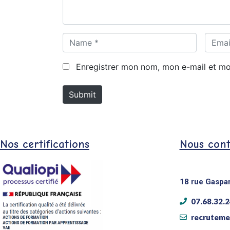
*
N
E
a
m
m
a
Enregistrer mon nom, mon e-mail et mo
e
i
*
l
Submit
*
Nos certifications
Nous cont
18 rue Gaspa
07.68.32.2
recruteme