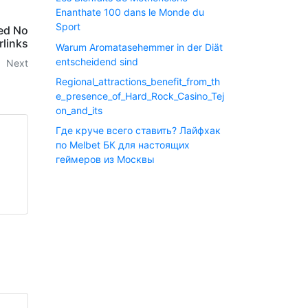
Enanthate 100 dans le Monde du
Sport
ed No
rlinks
Warum Aromatasehemmer in der Diät
entscheidend sind
Next
Regional_attractions_benefit_from_th
e_presence_of_Hard_Rock_Casino_Tej
on_and_its
Где круче всего ставить? Лайфхак
по Melbet БК для настоящих
геймеров из Москвы