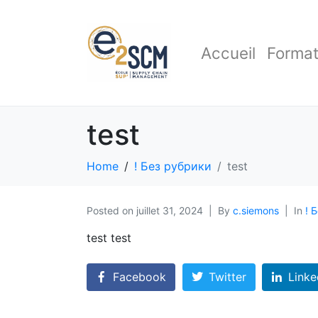
Accueil
Format
test
Home
! Без рубрики
test
Posted on
juillet 31, 2024
By
c.siemons
In
! 
test test
Facebook
Twitter
Linke