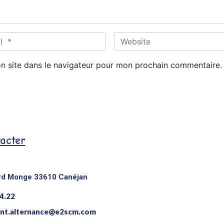
W
e
b
n site dans le navigateur pour mon prochain commentaire.
s
i
t
e
acter
rd Monge 33610 Canéjan
4.22
nt.alternance@e2scm.com