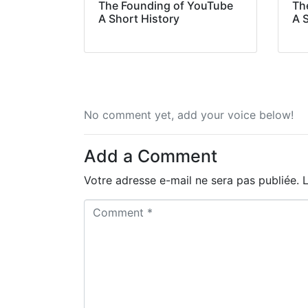
The Founding of YouTube
Th
A Short History
A 
No comment yet, add your voice below!
Add a Comment
Votre adresse e-mail ne sera pas publiée.
C
o
m
m
e
n
t