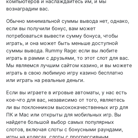
компьютеров и наслаждайтесь им, и мы
вознаградим вас.
Обычно минимальной суммы вывода нет, однако,
если вы получили бонус, вам может
потребоваться вывести сумму бонуса, чтобы
играть, и она может быть меньше доступной
суммы вывода. Rummy Rage: если вы любите
играть в рамми с друзьями, то этот слот для вас.
Мы являемся лучшим сайтом казино, и вы можете
играть в свою любимую игру казино бесплатно
или играть на реальные деньги.
Если вы играете в игровые автоматы, у нас есть
кое-что для вас, независимо от того, являетесь
ли вы поклонником высококачественных игр для
ПК и Mac или открыты для мобильных игр. Вы
найдете большой выбор самых популярных
слотов, включая слоты с бонусными раундами,
игры на колесах, слоты с прогрессивным