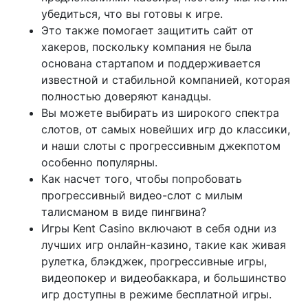
убедиться, что вы готовы к игре.
Это также помогает защитить сайт от
хакеров, поскольку компания не была
основана стартапом и поддерживается
известной и стабильной компанией, которая
полностью доверяют канадцы.
Вы можете выбирать из широкого спектра
слотов, от самых новейших игр до классики,
и наши слоты с прогрессивным джекпотом
особенно популярны.
Как насчет того, чтобы попробовать
прогрессивный видео-слот с милым
талисманом в виде пингвина?
Игры Kent Casino включают в себя одни из
лучших игр онлайн-казино, такие как живая
рулетка, блэкджек, прогрессивные игры,
видеопокер и видеобаккара, и большинство
игр доступны в режиме бесплатной игры.