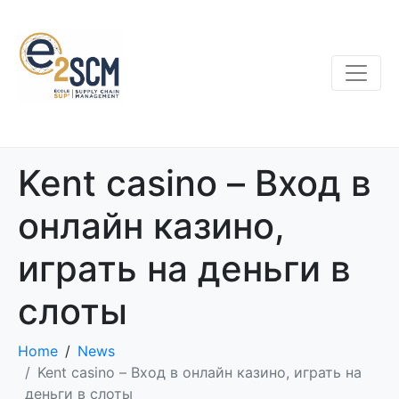
Kent casino – Вход в
онлайн казино,
играть на деньги в
слоты
Home
News
Kent casino – Вход в онлайн казино, играть на
деньги в слоты