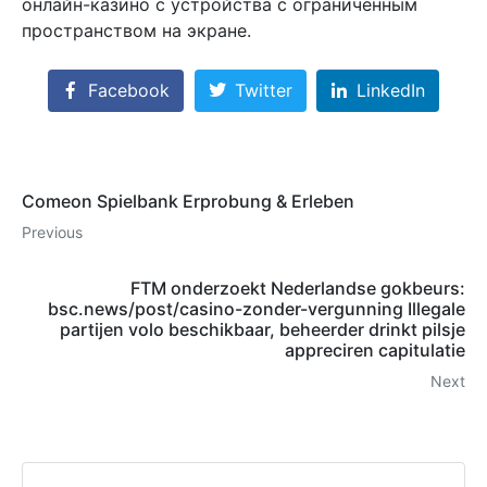
онлайн-казино с устройства с ограниченным
пространством на экране.
Facebook
Twitter
LinkedIn
Comeon Spielbank Erprobung & Erleben
Previous
FTM onderzoekt Nederlandse gokbeurs:
bsc.news/post/casino-zonder-vergunning Illegale
partijen volo beschikbaar, beheerder drinkt pilsje
appreciren capitulatie
Next