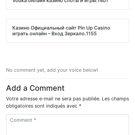
Vodka онлайн казино слоты и игры.1401
Казино Официальный сайт Pin Up Casino
играть онлайн – Вход Зеркало.1155
No comment yet, add your voice below!
Add a Comment
Votre adresse e-mail ne sera pas publiée.
Les champs
obligatoires sont indiqués avec
*
C
o
m