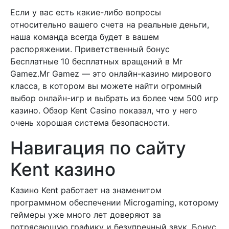
Если у вас есть какие-либо вопросы
относительно вашего счета на реальные деньги,
наша команда всегда будет в вашем
распоряжении. Приветственный бонус
Бесплатные 10 бесплатных вращений в Mr
Gamez.Mr Gamez — это онлайн-казино мирового
класса, в котором вы можете найти огромный
выбор онлайн-игр и выбрать из более чем 500 игр
казино. Обзор Kent Casino показал, что у него
очень хорошая система безопасности.
Навигация по сайту
Kent казино
Казино Kent работает на знаменитом
программном обеспечении Microgaming, которому
геймеры уже много лет доверяют за
потрясающую графику и безупречный звук. Бонус