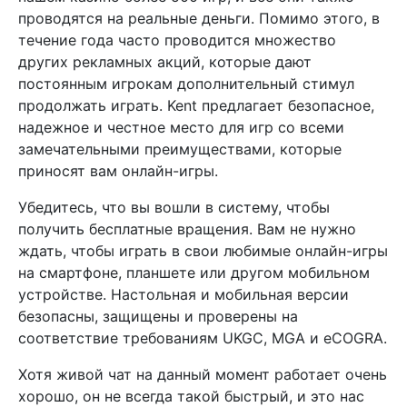
проводятся на реальные деньги. Помимо этого, в
течение года часто проводится множество
других рекламных акций, которые дают
постоянным игрокам дополнительный стимул
продолжать играть. Kent предлагает безопасное,
надежное и честное место для игр со всеми
замечательными преимуществами, которые
приносят вам онлайн-игры.
Убедитесь, что вы вошли в систему, чтобы
получить бесплатные вращения. Вам не нужно
ждать, чтобы играть в свои любимые онлайн-игры
на смартфоне, планшете или другом мобильном
устройстве. Настольная и мобильная версии
безопасны, защищены и проверены на
соответствие требованиям UKGC, MGA и eCOGRA.
Хотя живой чат на данный момент работает очень
хорошо, он не всегда такой быстрый, и это нас