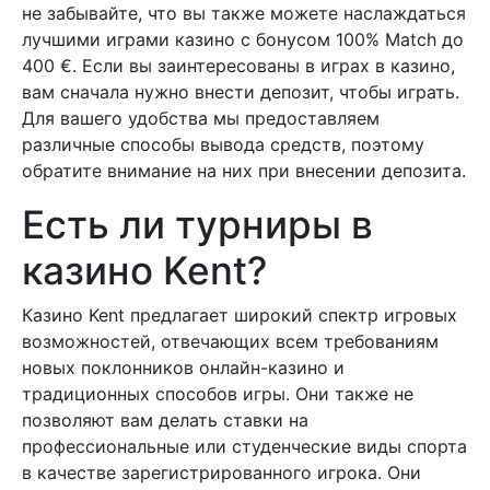
не забывайте, что вы также можете наслаждаться
лучшими играми казино с бонусом 100% Match до
400 €. Если вы заинтересованы в играх в казино,
вам сначала нужно внести депозит, чтобы играть.
Для вашего удобства мы предоставляем
различные способы вывода средств, поэтому
обратите внимание на них при внесении депозита.
Есть ли турниры в
казино Kent?
Казино Kent предлагает широкий спектр игровых
возможностей, отвечающих всем требованиям
новых поклонников онлайн-казино и
традиционных способов игры. Они также не
позволяют вам делать ставки на
профессиональные или студенческие виды спорта
в качестве зарегистрированного игрока. Они