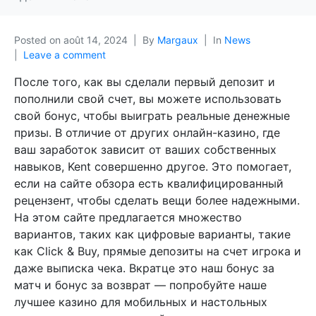
Posted on
août 14, 2024
By
Margaux
In
News
Leave a comment
После того, как вы сделали первый депозит и
пополнили свой счет, вы можете использовать
свой бонус, чтобы выиграть реальные денежные
призы. В отличие от других онлайн-казино, где
ваш заработок зависит от ваших собственных
навыков, Kent совершенно другое. Это помогает,
если на сайте обзора есть квалифицированный
рецензент, чтобы сделать вещи более надежными.
На этом сайте предлагается множество
вариантов, таких как цифровые варианты, такие
как Click & Buy, прямые депозиты на счет игрока и
даже выписка чека. Вкратце это наш бонус за
матч и бонус за возврат — попробуйте наше
лучшее казино для мобильных и настольных