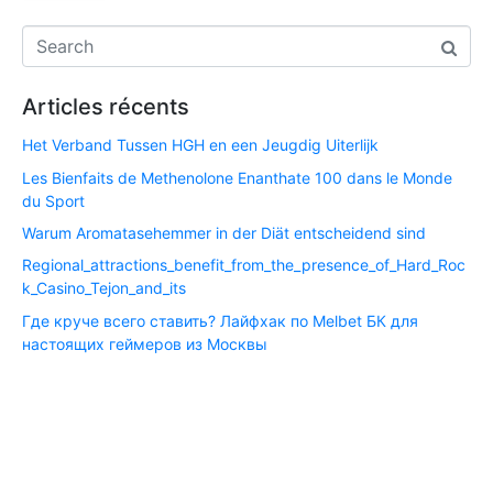
Articles récents
Het Verband Tussen HGH en een Jeugdig Uiterlijk
Les Bienfaits de Methenolone Enanthate 100 dans le Monde
du Sport
Warum Aromatasehemmer in der Diät entscheidend sind
Regional_attractions_benefit_from_the_presence_of_Hard_Roc
k_Casino_Tejon_and_its
Где круче всего ставить? Лайфхак по Melbet БК для
настоящих геймеров из Москвы