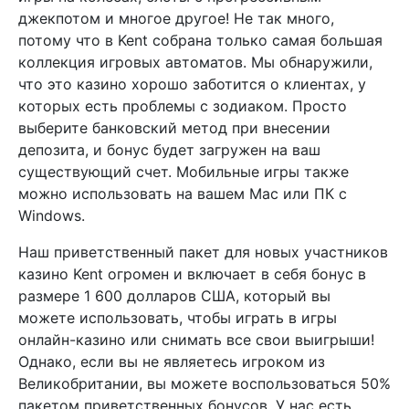
джекпотом и многое другое! Не так много,
потому что в Kent собрана только самая большая
коллекция игровых автоматов. Мы обнаружили,
что это казино хорошо заботится о клиентах, у
которых есть проблемы с зодиаком. Просто
выберите банковский метод при внесении
депозита, и бонус будет загружен на ваш
существующий счет. Мобильные игры также
можно использовать на вашем Mac или ПК с
Windows.
Наш приветственный пакет для новых участников
казино Kent огромен и включает в себя бонус в
размере 1 600 долларов США, который вы
можете использовать, чтобы играть в игры
онлайн-казино или снимать все свои выигрыши!
Однако, если вы не являетесь игроком из
Великобритании, вы можете воспользоваться 50%
пакетом приветственных бонусов. У нас есть