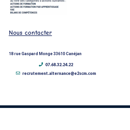
Nous contacter
18 rue Gaspard Monge 33610 Canéjan
07.68.32.24.22
recrutement.alternance@e2scm.com
©2023 – E2SCM. Tous droits réservés.
Mentions légales
Protection des données