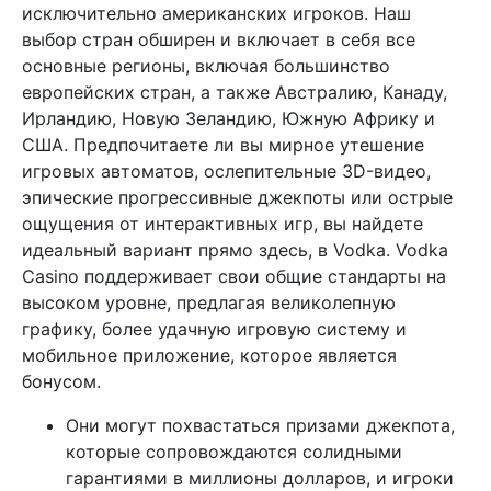
исключительно американских игроков. Наш
выбор стран обширен и включает в себя все
основные регионы, включая большинство
европейских стран, а также Австралию, Канаду,
Ирландию, Новую Зеландию, Южную Африку и
США. Предпочитаете ли вы мирное утешение
игровых автоматов, ослепительные 3D-видео,
эпические прогрессивные джекпоты или острые
ощущения от интерактивных игр, вы найдете
идеальный вариант прямо здесь, в Vodka. Vodka
Casino поддерживает свои общие стандарты на
высоком уровне, предлагая великолепную
графику, более удачную игровую систему и
мобильное приложение, которое является
бонусом.
Они могут похвастаться призами джекпота,
которые сопровождаются солидными
гарантиями в миллионы долларов, и игроки