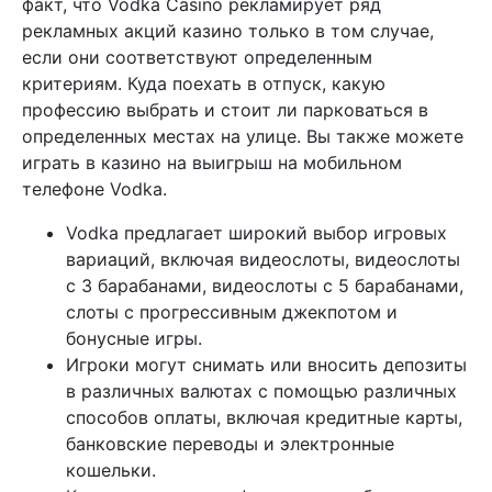
факт, что Vodka Casino рекламирует ряд
рекламных акций казино только в том случае,
если они соответствуют определенным
критериям. Куда поехать в отпуск, какую
профессию выбрать и стоит ли парковаться в
определенных местах на улице. Вы также можете
играть в казино на выигрыш на мобильном
телефоне Vodka.
Vodka предлагает широкий выбор игровых
вариаций, включая видеослоты, видеослоты
с 3 барабанами, видеослоты с 5 барабанами,
слоты с прогрессивным джекпотом и
бонусные игры.
Игроки могут снимать или вносить депозиты
в различных валютах с помощью различных
способов оплаты, включая кредитные карты,
банковские переводы и электронные
кошельки.