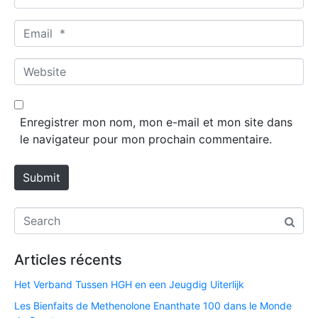
a
m
E
e
m
*
a
W
i
e
l
b
*
s
Enregistrer mon nom, mon e-mail et mon site dans
i
le navigateur pour mon prochain commentaire.
t
e
Submit
Articles récents
Het Verband Tussen HGH en een Jeugdig Uiterlijk
Les Bienfaits de Methenolone Enanthate 100 dans le Monde