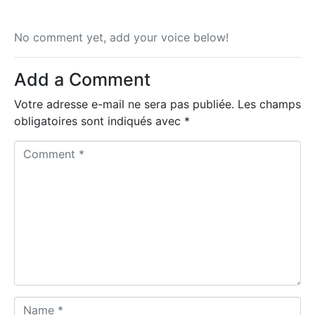
No comment yet, add your voice below!
Add a Comment
Votre adresse e-mail ne sera pas publiée.
Les champs
obligatoires sont indiqués avec
*
C
o
m
m
e
n
t
*
N