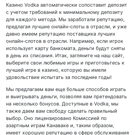
Казино Vodka автоматически сопоставит депозит
с учетом требований к минимальному депозиту
для каждого метода. Мы заработали репутацию,
предлагая лучшие онлайн-слоты в отрасли, и уже
давно имеем репутацию поставщика лучших
онлайн-слотов в отрасли. Например, если игрок
использует карту банкомата, деньги будут сняты
в день их списания. Итак, загляните на наш сайт,
выберите свои любимые игры и приготовьтесь к
лучшей игре в казино, которую вы имели
удовольствие испытать за последние годы!
Мы предлагаем вам еще больше способов играть
и выигрывать деньги, позволяя вам претендовать
на несколько бонусов. Доступные в Vodka, мы
также даем вам свободу сделать правильный
выбор. Оно лицензировано Комиссией по
азартным играм Канаваке и, таким образом,
имеет хорошую репутацию в сфере обслуживания